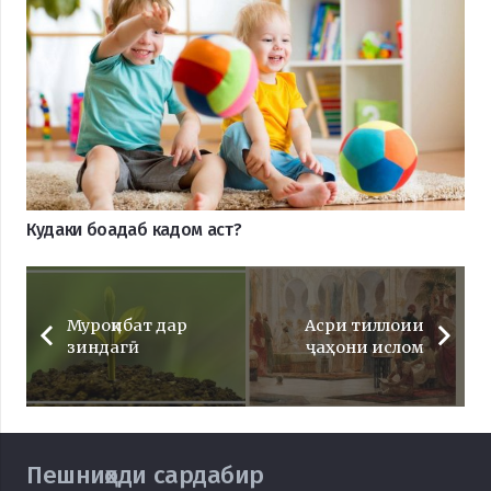
Кудаки боадаб кадом аст?
Муроқибат дар
Асри тиллоии
зиндагӣ
ҷаҳони ислом
Пешниҳоди сардабир