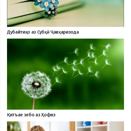
Дубайтиҳо аз Субҳӣ Ҷавҳаризода
Қитъае зебо аз Ҳофиз