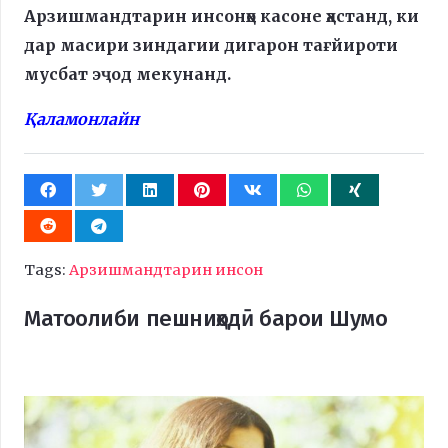
Арзишмандтарин инсонҳо касоне ҳастанд, ки
дар масири зиндагии дигарон тағйироти
мусбат эҷод мекунанд.
Қаламонлайн
Tags:
Арзишмандтарин инсон
Матоолиби пешниҳодӣ барои Шумо