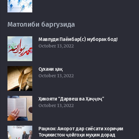
Матолиби баргузида
Мавлуди Паёмбар(с) муборак бод!
October 13, 2022
Сухани ҳақ
October 13, 2022
Ҳикояти “Дарвеш ва Ҳаҷҷоҷ”
October 13, 2022
Раҳмон: Аморот дар сиёсати хориҷии
Тоҷикистон ҷойгоҳи муҳим дорад