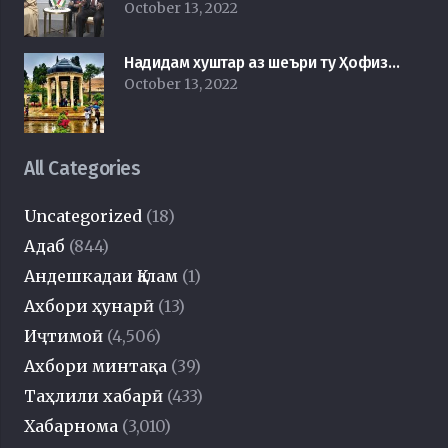
October 13, 2022
Надидам хуштар аз шеъри ту Ҳофиз…
October 13, 2022
All Categories
Uncategorized
(18)
Адаб
(844)
Андешкадаи Қалам
(1)
Ахбори ҳунарӣ
(13)
Иҷтимоӣ
(4,506)
Ахбори минтақа
(39)
Таҳлили хабарӣ
(433)
Хабарнома
(3,010)