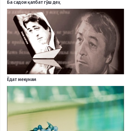
Ба садои қалбат гӯш деҳ
Ёдат мекунам