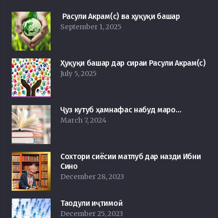
Расули Акрам(с) ва ҳуқуқи башар
September 1, 2025
Ҳуқуқи башар дар сираи Расули Акрам(с)
July 5, 2025
Ҷуз кутуб ҳамнафас набуд маро…
March 7, 2024
Сохтори сиёсии матлуб дар назди Ибни
Сино
December 28, 2023
Таодули иҷтимоӣ
December 25, 2023