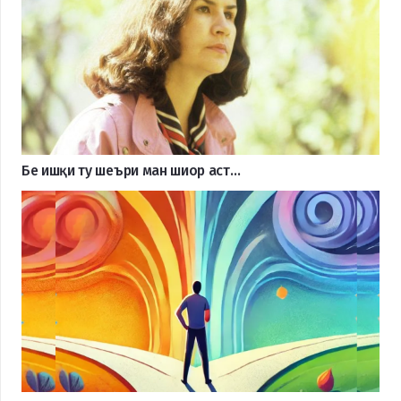
Бе ишқи ту шеъри ман шиор аст…