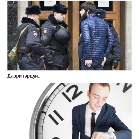
Даври гардун…