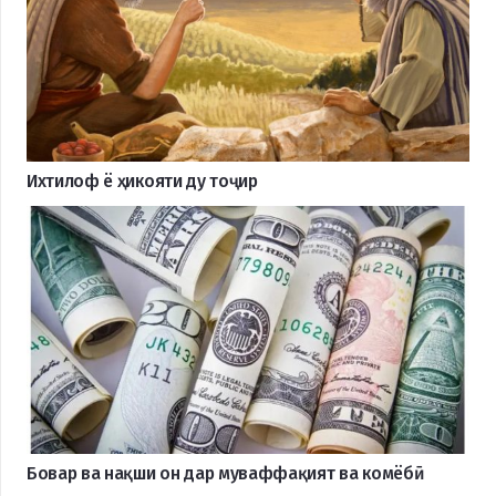
Ихтилоф ё ҳикояти ду тоҷир
Бовар ва нақши он дар муваффақият ва комёбӣ