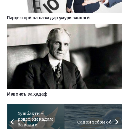
Парҳезгорӣ ва назм дар умури зиндагӣ
Мавонеъ ва ҳадаф
Хушбахтӣ –
роҳест, ки қадам
Садои зебои об
ба қадам