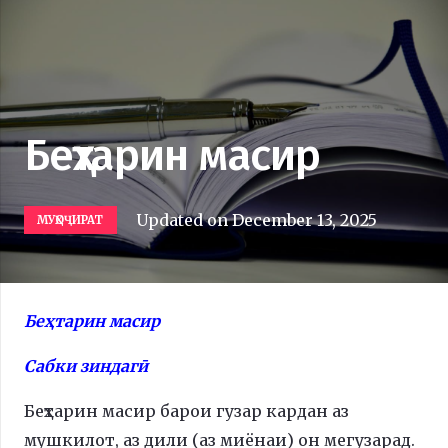
Беҳтарин масир
Updated on
December 13, 2025
МУҲОҶИРАТ
Беҳтарин масир
Сабки зиндагӣ
Беҳтарин масир барои гузар кардан аз
мушкилот, аз дили (аз миёнаи) он мегузарад.