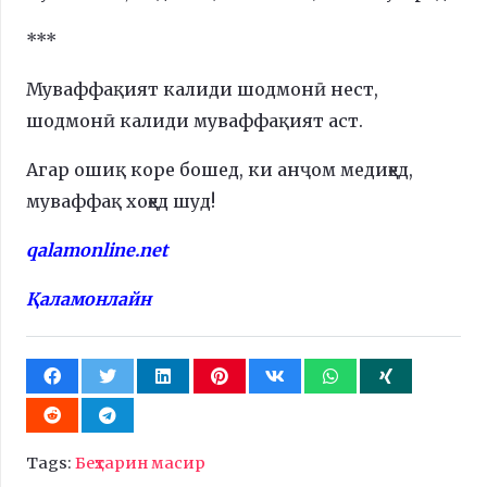
***
Муваффақият калиди шодмонӣ нест,
шодмонӣ калиди муваффақият аст.
Агар ошиқ коре бошед, ки анҷом медиҳед,
муваффақ хоҳед шуд!
qalamonline.net
Қаламонлайн
Tags:
Беҳтарин масир