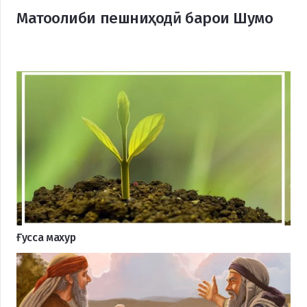
Матоолиби пешниҳодӣ барои Шумо
Ғусса махур