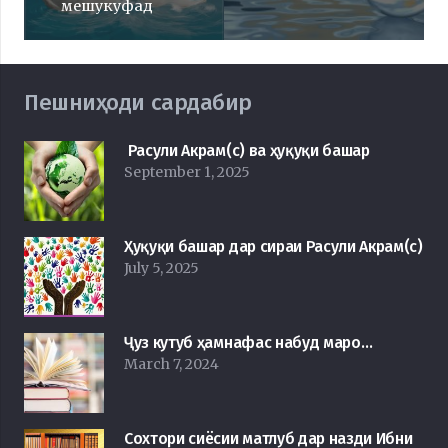
мешукуфад
Пешниҳоди сардабир
Расули Акрам(с) ва ҳуқуқи башар
September 1, 2025
Ҳуқуқи башар дар сираи Расули Акрам(с)
July 5, 2025
Ҷуз кутуб ҳамнафас набуд маро…
March 7, 2024
Сохтори сиёсии матлуб дар назди Ибни