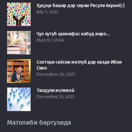
Ҳуқуқи башар дар сираи Расули Акрам(с)
July 5, 2025
Ҷуз кутуб ҳамнафас набуд маро…
March 7, 2024
Сохтори сиёсии матлуб дар назди Ибни
Сино
December 28, 2023
Таодули иҷтимоӣ
December 25, 2023
Матолиби баргузида