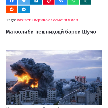
Tags:
Ваҳшати Омрико аз осмони Яман
Матоолиби пешниҳодӣ барои Шумо