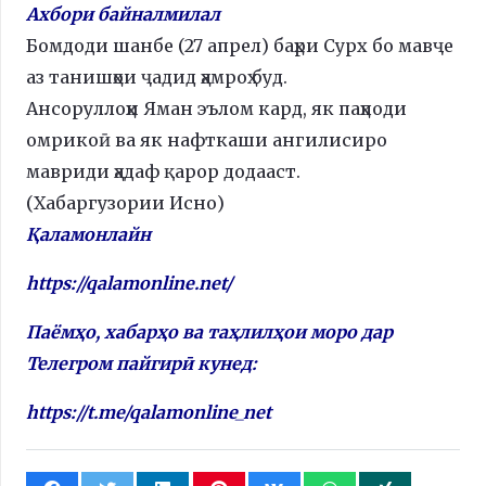
Ахбори байналмилал
Бомдоди шанбе (27 апрел) баҳри Сурх бо мавҷе
аз танишҳои ҷадид ҳамроҳ буд.
Ансоруллоҳи Яман эълом кард, як паҳподи
омрикоӣ ва як нафткаши ангилисиро
мавриди ҳадаф қарор додааст.
(Хабаргузории Исно)
Қаламонлайн
https://qalamonline.net/
Паёмҳо, хабарҳо ва таҳлилҳои моро дар
Телегром пайгирӣ кунед:
https://t.me/qalamonline_net