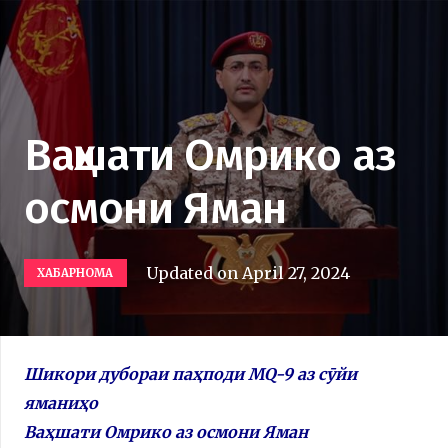
Ваҳшати Омрико аз
осмони Яман
Updated on
April 27, 2024
ХАБАРНОМА
Шикори дубораи паҳподи MQ-9 аз сӯйи
яманиҳо
Ваҳшати Омрико аз осмони Яман