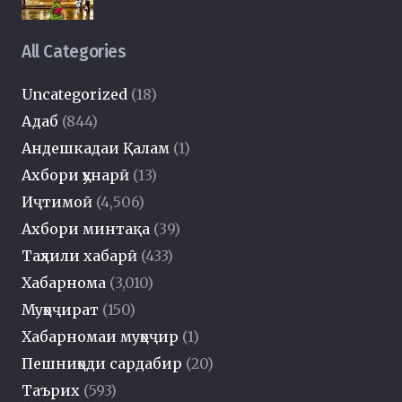
All Categories
Uncategorized
(18)
Адаб
(844)
Андешкадаи Қалам
(1)
Ахбори ҳунарӣ
(13)
Иҷтимоӣ
(4,506)
Ахбори минтақа
(39)
Таҳлили хабарӣ
(433)
Хабарнома
(3,010)
Муҳоҷират
(150)
Хабарномаи муҳоҷир
(1)
Пешниҳоди сардабир
(20)
Таърих
(593)