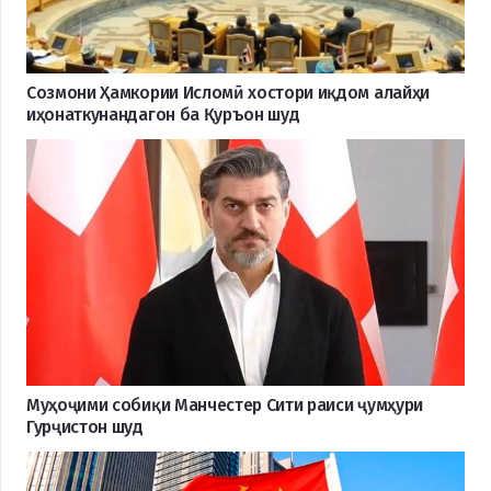
Созмони Ҳамкории Исломӣ хостори иқдом алайҳи
иҳонаткунандагон ба Қуръон шуд
Муҳоҷими собиқи Манчестер Сити раиси ҷумҳури
Гурҷистон шуд