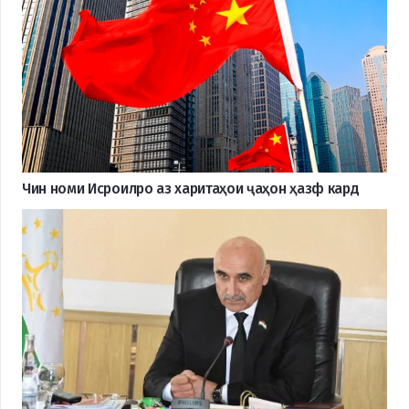
Чин номи Исроилро аз харитаҳои ҷаҳон ҳазф кард