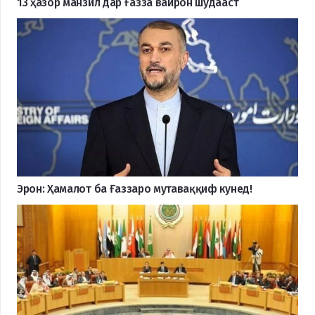
13 ҳазор манзил дар Ғазза вайрон шудааст
Эрон: Ҳамалот ба Ғаззаро мутаваққиф кунед!