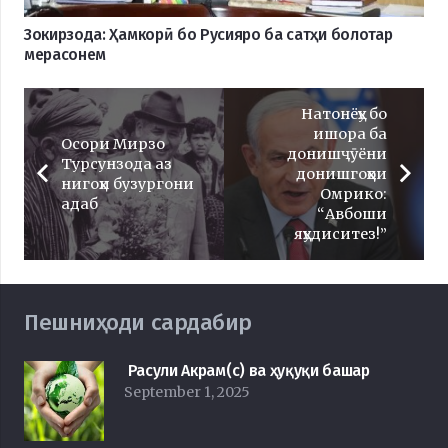
Зокирзода: Ҳамкорӣ бо Русияро ба сатҳи болотар
мерасонем
Натонёҳу бо
ишора ба
Осори Мирзо
донишҷӯёни
Турсунзода аз
донишгоҳҳои
нигоҳи бузургони
Омрико:
адаб
“Авбоши
яҳудиситез!”
Пешниҳоди сардабир
Расули Акрам(с) ва ҳуқуқи башар
September 1, 2025