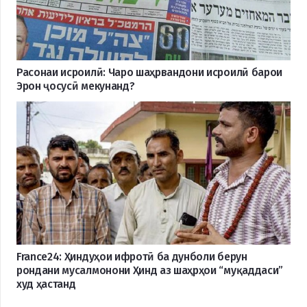
Расонаи исроилӣ: Чаро шаҳрвандони исроилӣ барои
Эрон ҷосусӣ мекунанд?
France24: Ҳиндуҳои ифротӣ ба дунболи берун
рондани мусалмонони Ҳинд аз шаҳрҳои “муқаддаси”
худ ҳастанд