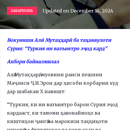
Updated on
December 14, 2024
ХАБАРНОМА
Вокуниши Алӣ Мутаҳҳарӣ ба таҳаввулоти
Сурия: “Туркия ин вазъиятро эҷод кард”
Ахбори байналмилал
Алӣ Мутаҳҳарӣ, муовини раиси пешини
Маҷлиси Ҷ.И.Эрон дар ҳисоби корбарии худ
дар шабакаи Х навишт:
“Туркия, ки ин вазъиятро барои Сурия эҷод
кардааст, ки тамоми ҳавопаймоҳо ва
киштиҳои ҷангӣ ва марокизи таҳқиқоти
низомӣ ва фурудгоҳҳо ва роҳи оҳан ва