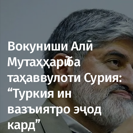
Вокуниши Алӣ
Мутаҳҳарӣ ба
таҳаввулоти Сурия:
“Туркия ин
вазъиятро эҷод
кард”