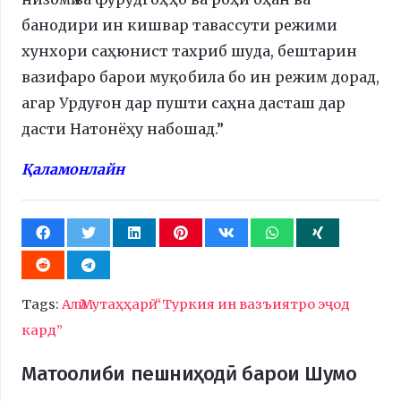
банодири ин кишвар тавассути режими
хунхори саҳюнист тахриб шуда, бештарин
вазифаро барои муқобила бо ин режим дорад,
агар Урдуғон дар пушти саҳна дасташ дар
дасти Натонёҳу набошад.”
Қаламонлайн
Tags:
Алӣ Мутаҳҳарӣ: “Туркия ин вазъиятро эҷод
кард”
Матоолиби пешниҳодӣ барои Шумо