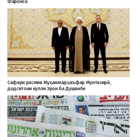
Фаронса
Сафари расмии Муҳаммадҷаъфар Мунтазирӣ,
додситони кулли Эрон ба Душанбе