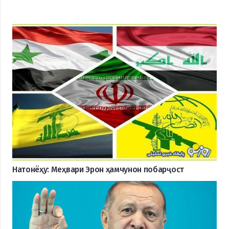
Натонёҳу: Меҳвари Эрон ҳамчунон побарҷост