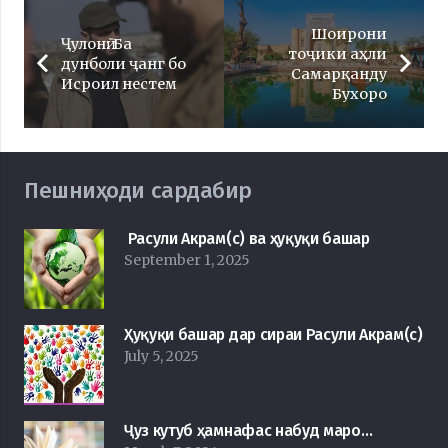
Шоирони
Ҷулонӣ: Ба
тоҷики аҳли
дунболи ҷанг бо
Самарқанду
Исроил нестем
Бухоро
Пешниҳоди сардабир
Расули Акрам(с) ва ҳуқуқи башар
September 1, 2025
Ҳуқуқи башар дар сираи Расули Акрам(с)
July 5, 2025
Ҷуз кутуб ҳамнафас набуд маро…