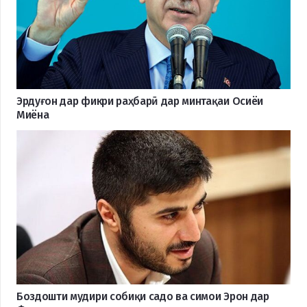
Эрдуғон дар фикри раҳбарӣ дар минтақаи Осиёи
Миёна
Боздошти мудири собиқи садо ва симои Эрон дар