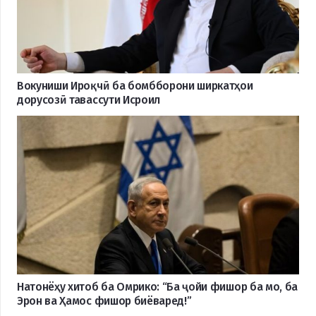
Вокуниши Ироқчӣ ба бомбборони ширкатҳои
дорусозӣ тавассути Исроил
Натонёҳу хитоб ба Омрико: “Ба ҷойи фишор ба мо, ба
Эрон ва Ҳамос фишор биёваред!”