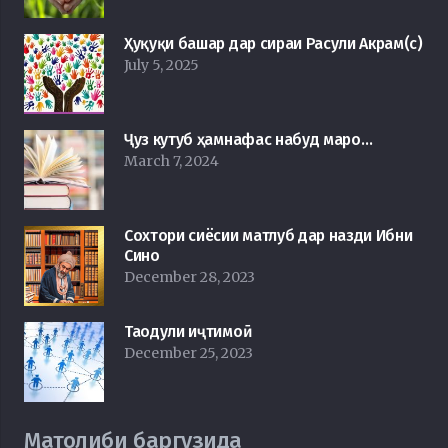
Ҳуқуқи башар дар сираи Расули Акрам(с)
July 5, 2025
Ҷуз кутуб ҳамнафас набуд маро…
March 7, 2024
Сохтори сиёсии матлуб дар назди Ибни
Сино
December 28, 2023
Таодули иҷтимоӣ
December 25, 2023
Матолиби баргузида