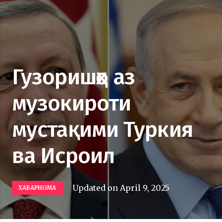
Гузоришҳо аз
музокироти
мустақими Туркия
ва Исроил
Updated on
April 9, 2025
ХАБАРНОМА