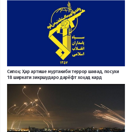
Сипоҳ: Ҳар артише муртакиби террор шавад, посухи
18 ширкати зикршударо дарёфт хоҳад кард