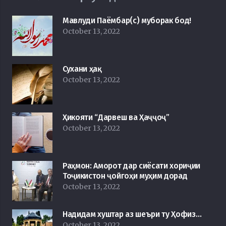
Мавлуди Паёмбар(с) муборак бод!
October 13, 2022
Сухани ҳақ
October 13, 2022
Ҳикояти “Дарвеш ва Ҳаҷҷоҷ”
October 13, 2022
Раҳмон: Аморот дар сиёсати хориҷии
Тоҷикистон ҷойгоҳи муҳим дорад
October 13, 2022
Надидам хуштар аз шеъри ту Ҳофиз…
October 13, 2022