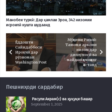
Манобеи туркӣ: Дар ҳамлаи Эрон, 342 низомии
исроилӣ кушта шудаанд
Мӯҳсини Ризоӣ:
Ёддошти
Тамоми аркони
Сайидаббоси
низом дар
Ироқчӣ дар
диплумосӣ ва
рӯзномаи
майдон ҳамоҳанг
Washington Post
ҳастанд
Пешниҳоди сардабир
Расули Акрам(с) ва ҳуқуқи башар
September 1, 2025