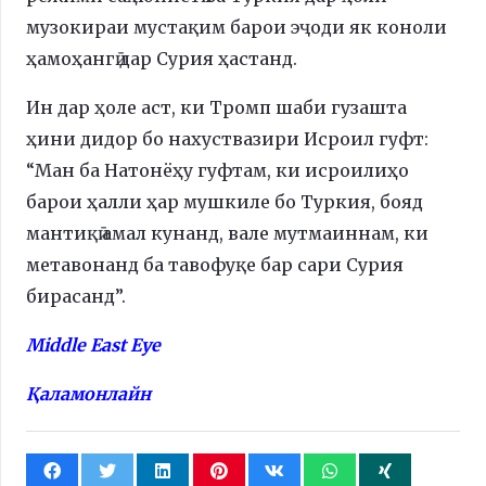
музокираи мустақим барои эҷоди як коноли
ҳамоҳангӣ дар Сурия ҳастанд.
Ин дар ҳоле аст, ки Тромп шаби гузашта
ҳини дидор бо нахуствазири Исроил гуфт:
“Ман ба Натонёҳу гуфтам, ки исроилиҳо
барои ҳалли ҳар мушкиле бо Туркия, бояд
мантиқӣ амал кунанд, вале мутмаиннам, ки
метавонанд ба тавофуқе бар сари Сурия
бирасанд”.
Middle East Eye
Қаламонлайн