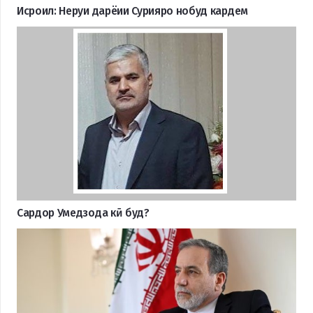
Исроил: Неруи дарёии Сурияро нобуд кардем
Сардор Умедзода кӣ буд?