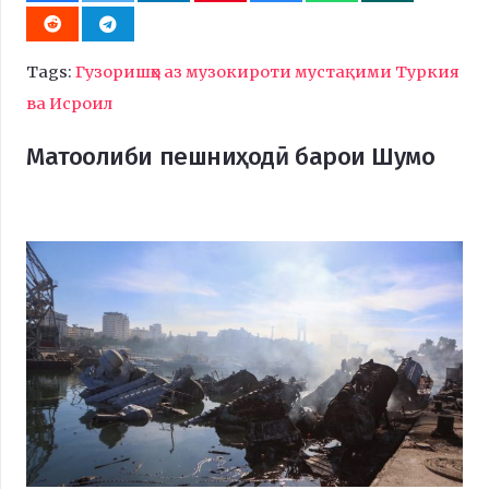
Tags:
Гузоришҳо аз музокироти мустақими Туркия
ва Исроил
Матоолиби пешниҳодӣ барои Шумо