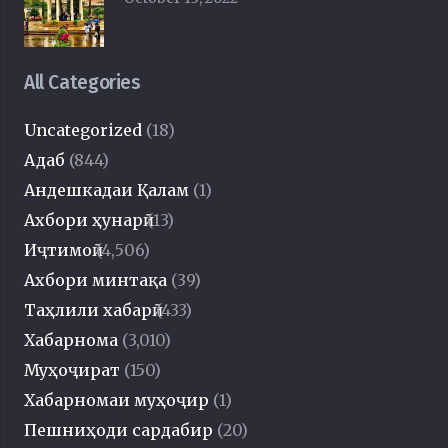
All Categories
Uncategorized
(18)
Адаб
(844)
Андешкадаи Қалам
(1)
Ахбори ҳунарӣ
(13)
Иҷтимоӣ
(4,506)
Ахбори минтақа
(39)
Таҳлили хабарӣ
(433)
Хабарнома
(3,010)
Муҳоҷират
(150)
Хабарномаи муҳоҷир
(1)
Пешниҳоди сардабир
(20)