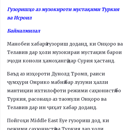
Гузоришҳо аз музокироти мустақими Туркия
ва Исроил
Байналмилал
Манобеи хабарӣ гузориш доданд, ки Онқоро ва
Телавив дар ҳоли музокираи мустақим барои
эҷоди коноли ҳамоҳангӣ дар Сурия ҳастанд.
Баъд аз изҳороти Дунолд Тромп, раиси
ҷумҳури Омрико мабнӣ бар лузуми ҳалли
мантиқии ихтилофоти режими саҳюнистӣ бо
Туркия, расонаҳо аз таомули Онқоро ва
Телавив дар ин ҷиҳат хабар доданд.
Пойгоҳи Middle East Eye гузориш дод, ки
режими саҳюнистӣ ва Туркия дар ҳоли