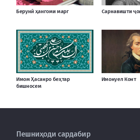
Берунӣ ҳангоми марг
Сарнавишти ҷо
Имом Ҳасанро беҳтар
Имонуел Конт
бишносем
Пешниҳоди сардабир