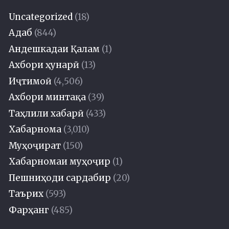
Uncategorized
(18)
Адаб
(844)
Андешкадаи Қалам
(1)
Ахбори ҳунарӣ
(13)
Иҷтимоӣ
(4,506)
Ахбори минтақа
(39)
Таҳлили хабарӣ
(433)
Хабарнома
(3,010)
Муҳоҷират
(150)
Хабарномаи муҳоҷир
(1)
Пешниҳоди сардабир
(20)
Таърих
(593)
Фарҳанг
(485)