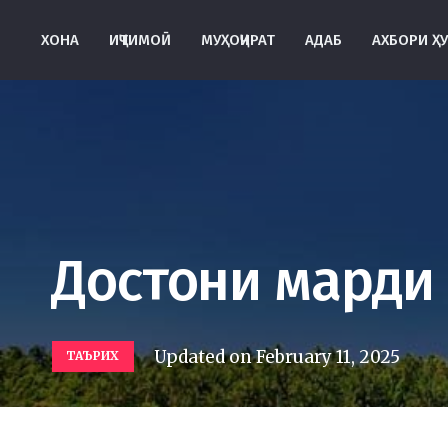
ХОНА
ИҶТИМОӢ
МУҲОҶИРАТ
АДАБ
АХБОРИ Ҳ
Достони марди
Updated on
February 11, 2025
ТАЪРИХ