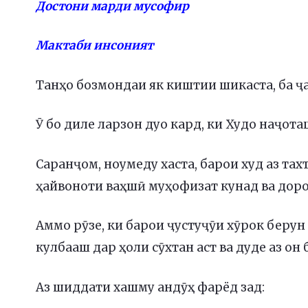
Достони марди мусофир
Мактаби инсоният
Танҳо бозмондаи як киштии шикаста, ба ҷа
Ӯ бо диле ларзон дуо кард, ки Худо наҷот
Саранҷом, ноумеду хаста, барои худ аз тах
ҳайвоноти ваҳшӣ муҳофизат кунад ва доро
Аммо рӯзе, ки барои ҷустуҷӯи хӯрок берун 
кулбааш дар ҳоли сӯхтан аст ва дуде аз он
Аз шиддати хашму андӯҳ фарёд зад: