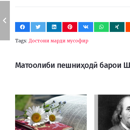
Tags:
Достони марди мусофир
Матоолиби пешниҳодӣ барои 