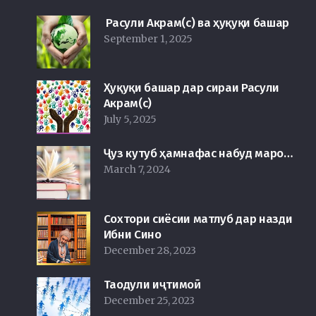
Расули Акрам(с) ва ҳуқуқи башар
September 1, 2025
Ҳуқуқи башар дар сираи Расули
Акрам(с)
July 5, 2025
Ҷуз кутуб ҳамнафас набуд маро…
March 7, 2024
Сохтори сиёсии матлуб дар назди
Ибни Сино
December 28, 2023
Таодули иҷтимоӣ
December 25, 2023