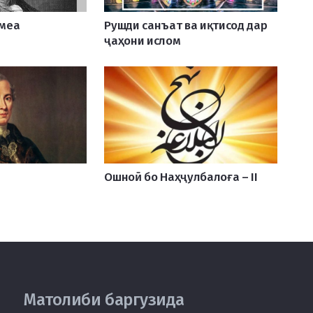
меа
Рушди санъат ва иқтисод дар
ҷаҳони ислом
Ошноӣ бо Наҳҷулбалоға – II
Матолиби баргузида