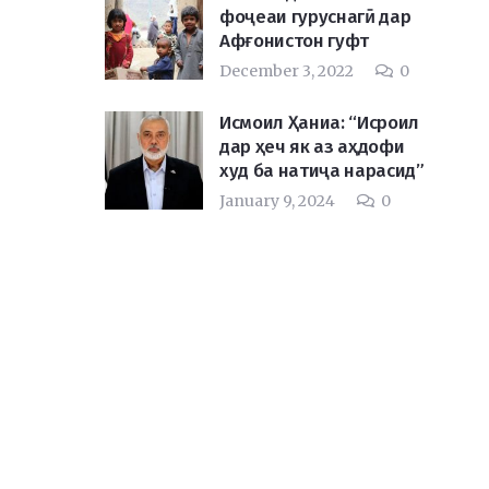
фоҷеаи гуруснагӣ дар
Афғонистон гуфт
December 3, 2022
0
Исмоил Ҳаниа: “Исроил
дар ҳеч як аз аҳдофи
худ ба натиҷа нарасид”
January 9, 2024
0