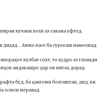
зираи кучаки холӣ аз сакана уфтод.
аш диҳад… Аммо касе ба суроғаш намеомад.
тапораҳое кулбае сохт, то худро аз газанди
иҳои андакашро дар он нигаҳ дорад.
рафта буд, ба ҳангоми бозгаштан, дид, ки
 ба осмон меравад.