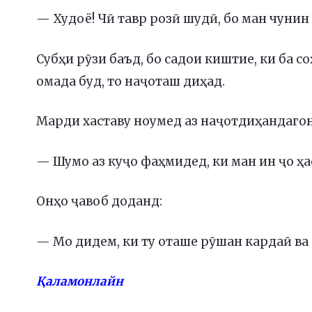
— Худоё! Чӣ тавр розӣ шудӣ, бо ман чунин
Субҳи рӯзи баъд, бо садои киштие, ки ба с
омада буд, то наҷоташ диҳад.
Марди хаставу ноумед аз наҷотдиҳандагон
— Шумо аз куҷо фаҳмидед, ки ман ин ҷо ҳ
Онҳо ҷавоб доданд:
— Мо дидем, ки ту оташе рӯшан кардаӣ в
Қаламонлайн