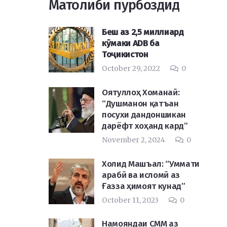
Матолиби пурбоздид
Беш аз 2,5 миллиард
кӯмаки ADB ба
Тоҷикистон
October 29, 2022
0
Оятуллоҳ Хоманаӣ:
“Душманон қатъан
посухи дандоншикан
дарёфт хоҳанд кард”
November 2, 2024
0
Холид Машъал: “Уммати
арабӣ ва исломӣ аз
Ғазза ҳимоят кунад”
October 11, 2023
0
Намояндаи СММ аз