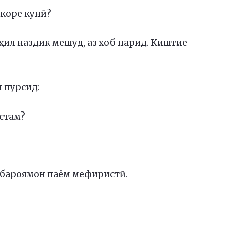
 коре кунӣ?
оҳил наздик мешуд, аз хоб парид. Киштие
 пурсид:
астам?
а бароямон паём мефиристӣ.