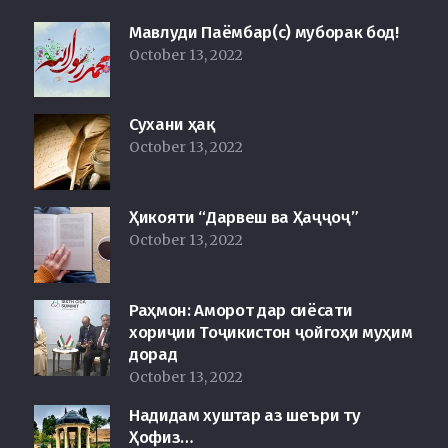
Мавлуди Паёмбар(с) муборак бод!
October 13, 2022
Сухани ҳақ
October 13, 2022
Ҳикояти “Дарвеш ва Ҳаҷҷоҷ”
October 13, 2022
Раҳмон: Аморот дар сиёсати
хориҷии Тоҷикистон ҷойгоҳи муҳим
дорад
October 13, 2022
Надидам хуштар аз шеъри ту
Ҳофиз…