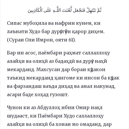
ثُمَّ نَبْتَهِلْ فَنَجْعَل لَّعْنَتَ اللَّـهِ عَلَى الْكَاذِبِينَ
Сипас мубоҳила ва нафрин кунем, ки
лаънати Худо бар дурӯғгӯён қарор диҳем.
(Сураи Оли Имрон, ояти 61).
Бар ин асос, паёмбари раҳмат саллаллоҳу
алайҳи ва олиҳӣ аз бадаҳдӣ ва дурӯғ наҳй
мекарданд. Махсусан дар бораи кӯдакон
таъкид мекарданд ҳангоме ки инсон ба кӯдак
ва фарзандаш ваъда диҳад ва амал накунад,
асари баде хоҳад гузошт.
Чунон ки аз Абдуллоҳ ибни Омир нақл
шудааст, ки Паёмбари Худо саллаллоҳу
алайҳи ва олиҳӣ ба хонаи мо омаданд, дар