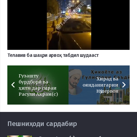
Телавив ба шаҳри арвоҳ табдил шудааст
Гузашту
Хирад ва
бурдборӣ ва
оянданигарии
ҳилм дар сираи
Нӯшервон
Расули Акрам(с)
Пешниҳоди сардабир