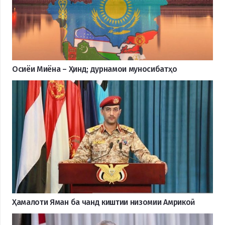
Осиёи Миёна – Ҳинд; дурнамои муносибатҳо
Ҳамалоти Яман ба чанд киштии низомии Амрикоӣ