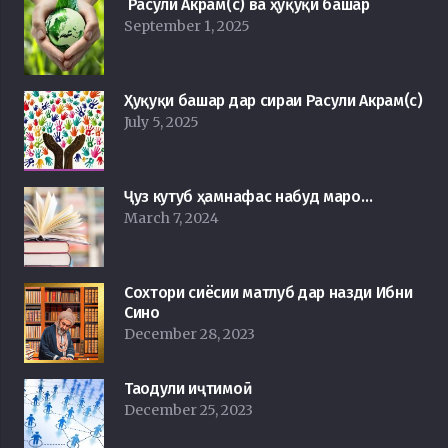
Расули Акрам(с) ва ҳуқуқи башар
September 1, 2025
Ҳуқуқи башар дар сираи Расули Акрам(с)
July 5, 2025
Ҷуз кутуб ҳамнафас набуд маро…
March 7, 2024
Сохтори сиёсии матлуб дар назди Ибни
Сино
December 28, 2023
Таодули иҷтимоӣ
December 25, 2023