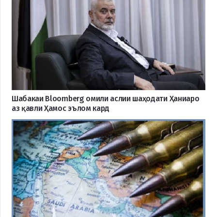
Шабакаи Bloomberg омили аслии шаҳодати Ҳаниаро
аз қавли Ҳамос эълом кард