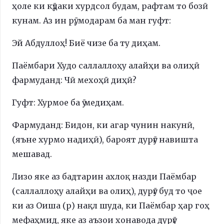
ҳоле ки кӯдаки хурдсол будам, рафтам то бозӣ
кунам. Аз ин рӯ, модарам ба ман гуфт:
Эй Абдуллоҳ! Биё чизе ба ту диҳам.
Паёмбари Худо саллаллоҳу алайҳи ва олиҳӣ
фармуданд: Чӣ мехоҳӣ диҳӣ?
Гуфт: Хурмое ба ӯ медиҳам.
Фармуданд: Бидон, ки агар чунин накунӣ,
(яъне хурмо надиҳӣ), бароят дурӯғ навишта
мешавад.
Лизо яке аз бадтарин ахлоқ назди Паёмбар
(саллаллоҳу алайҳи ва олиҳ), дурӯғ буд то ҷое
ки аз Оиша (р) нақл шуда, ки Паёмбар ҳар гоҳ
мефаҳмид, яке аз аъзои хонавода дурӯғ