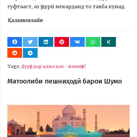
гуфтааст, аз ӯ дурӣ мекарданд то тавба кунад.
Қаламонлайн
Tags:
Дурӯғ дар ҳама ҳол - мамнӯъ!
Матоолиби пешниҳодӣ барои Шумо