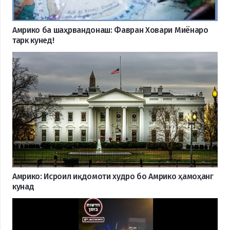
Амрико ба шаҳрвандонаш: Фавран Ховари Миёнаро
тарк кунед!
Амрико: Исроил иқдомоти худро бо Амрико ҳамоҳанг
кунад