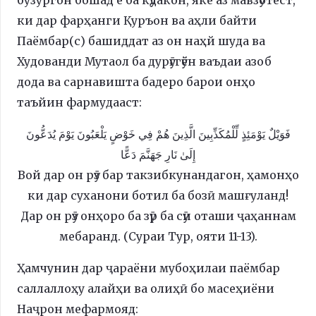
ки дар фарҳанги Қуръон ва аҳли байти
Паёмбар(с) башиддат аз он наҳй шуда ва
Худованди Мутаол ба дурӯғгӯён ваъдаи азоб
дода ва сарнавишта бадеро барои онҳо
таъйин фармудааст:
فَوَيْلٌ يَوْمَئِذٍ لِّلْمُكَذِّبِينَ الَّذِينَ هُمْ فِي خَوْضٍ يَلْعَبُونَ يَوْمَ يُدَعُّونَ
إِلَىٰ نَارِ جَهَنَّمَ دَعًّا
Вой дар он рӯз бар такзибкунандагон, ҳамонҳо
ки дар суханони ботил ба бозӣ машғуланд!
Дар он рӯз онҳоро ба зӯр ба сӯи оташи ҷаҳаннам
мебаранд. (Сураи Тур, ояти 11-13).
Ҳамчунин дар ҷараёни мубоҳилаи паёмбар
саллаллоҳу алайҳи ва олиҳӣ бо масеҳиёни
Наҷрон мефармояд: