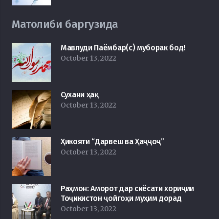
Матолиби баргузида
Мавлуди Паёмбар(с) муборак бод!
October 13, 2022
Сухани ҳақ
October 13, 2022
Ҳикояти “Дарвеш ва Ҳаҷҷоҷ”
October 13, 2022
Раҳмон: Аморот дар сиёсати хориҷии
Тоҷикистон ҷойгоҳи муҳим дорад
October 13, 2022