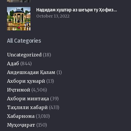
Надидам хуштар аз шеъри ту Ҳофиз…
October 13, 2022
All Categories
Uncategorized
(18)
Адаб
(844)
Андешкадаи Қалам
(1)
Ахбори ҳунарӣ
(13)
Иҷтимоӣ
(4,506)
Ахбори минтақа
(39)
Таҳлили хабарӣ
(433)
Хабарнома
(3,010)
Муҳоҷират
(150)