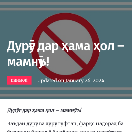
Дурӯғ дар ҳама ҳол –
мамнӯъ!
Updated on
January 26, 2024
ИҶТИМОӢ
Дурӯғ дар ҳама ҳол – мамнӯъ!
Ваъдаи дурӯғ ва дурӯғ гуфтан, фарқе надорад ба
бузургон бошад ё ба кӯдакон, яке аз мавзӯотест,