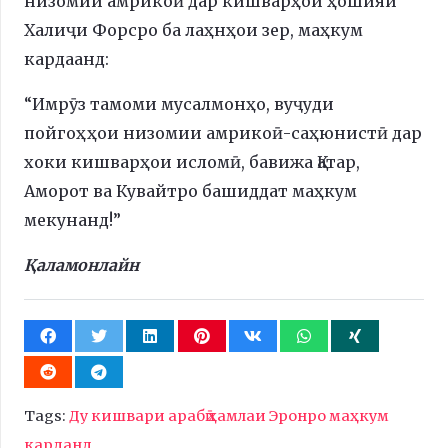
низомии амрикоӣ дар кишварҳои ҳошияи
Халиҷи Форсро ба лаҳнҳои зер, маҳкум
кардаанд:
“Имрӯз тамоми мусалмонҳо, вуҷуди
пойгоҳҳои низомии амрикоӣ-саҳюнистӣ дар
хоки кишварҳои исломӣ, бавижа Қатар,
Аморот ва Кувайтро башиддат маҳкум
мекунанд!”
Қаламонлайн
Tags:
Ду кишвари арабӣ ҳамлаи Эронро маҳкум
карданд