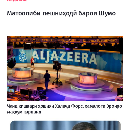
Матоолиби пешниҳодӣ барои Шумо
Чанд кишвари ҳошияи Халиҷи Форс, ҳамалоти Эронро
маҳкум карданд