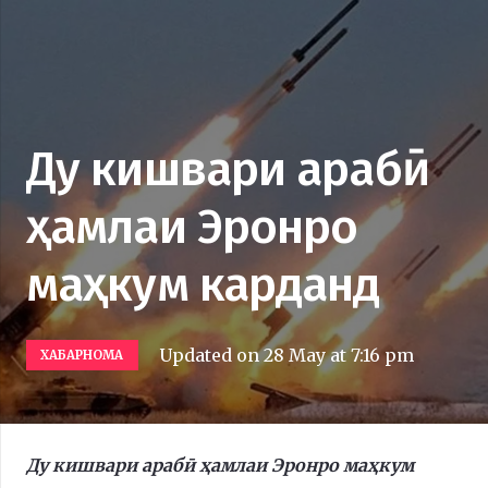
Ду кишвари арабӣ
ҳамлаи Эронро
маҳкум карданд
Updated on
28 May at 7:16 pm
ХАБАРНОМА
Ду кишвари арабӣ ҳамлаи Эронро маҳкум