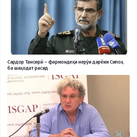
Сардор Тансирӣ – фармондеҳи нерӯи дарёии Сипоҳ
ба шаҳодат расид