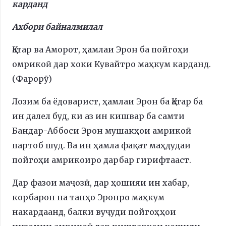
карданд
Ахбори байналмилал
Қатар ва Аморот, ҳамлаи Эрон ба пойгоҳи
омрикоӣ дар хоки Кувайтро маҳкум карданд.
(Фарорӯ)
Лозим ба ёдоварист, ҳамлаи Эрон ба Қатар ба
ин далел буд, ки аз ин кишвар ба самти
Бандар-Аббоси Эрон мушакҳои амрикоӣ
партоб шуд. Ва ин ҳамла фақат маҳдудаи
пойгоҳи амрикоиро дарбар гирифтааст.
Дар фазои маҷозӣ, дар ҳошияи ин хабар,
корбарон на танҳо Эронро маҳкум
накардаанд, балки вуҷуди пойгоҳҳои