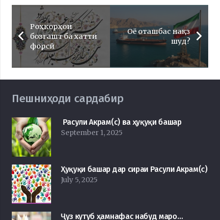
Роҳкорҳои
Оё оташбас нақз
бозгашт ба хатти
шуд?
форсӣ
Пешниҳоди сардабир
Расули Акрам(с) ва ҳуқуқи башар
September 1, 2025
Ҳуқуқи башар дар сираи Расули Акрам(с)
July 5, 2025
Ҷуз кутуб ҳамнафас набуд маро…