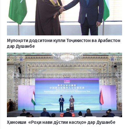
Мулоқоти додситони кулли Тоҷикистон ва Арабистон
дар Душанбе
Ҳамоиши «Роҳи нави дӯстии наслҳо» дар Душанбе