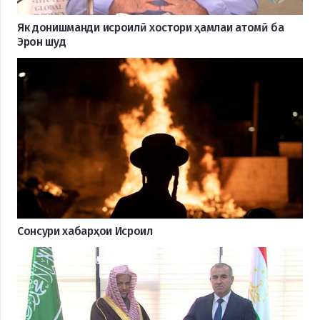
Як донишманди исроилӣ хостори ҳамлаи атомӣ ба
Эрон шуд
Сонсури хабарҳои Исроил