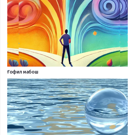
Ғофил мабош