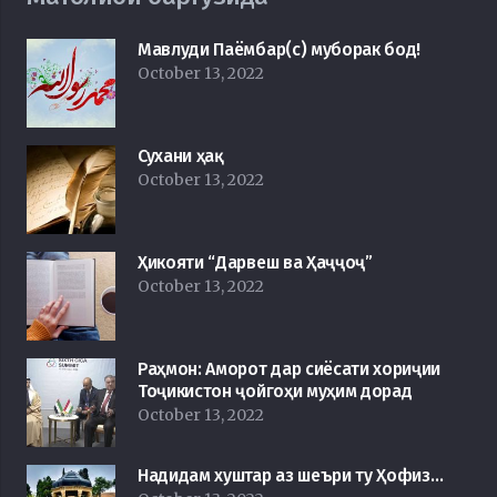
Мавлуди Паёмбар(с) муборак бод!
October 13, 2022
Сухани ҳақ
October 13, 2022
Ҳикояти “Дарвеш ва Ҳаҷҷоҷ”
October 13, 2022
Раҳмон: Аморот дар сиёсати хориҷии
Тоҷикистон ҷойгоҳи муҳим дорад
October 13, 2022
Надидам хуштар аз шеъри ту Ҳофиз…