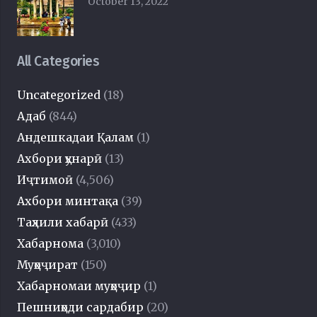
October 13, 2022
All Categories
Uncategorized
(18)
Адаб
(844)
Андешкадаи Қалам
(1)
Ахбори ҳунарӣ
(13)
Иҷтимоӣ
(4,506)
Ахбори минтақа
(39)
Таҳлили хабарӣ
(433)
Хабарнома
(3,010)
Муҳоҷират
(150)
Хабарномаи муҳоҷир
(1)
Пешниҳоди сардабир
(20)