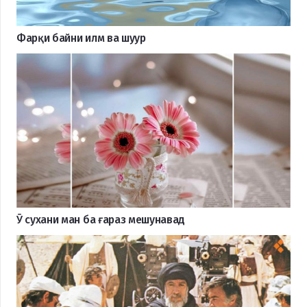
Фарқи байни илм ва шуур
Ӯ сухани ман ба ғараз мешунавад