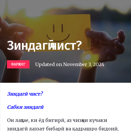
Зиндагӣ чист?
Updated on
November 3, 2024
ФАРҲАНГ
Зиндагӣ чист?
Сабки зиндагӣ
Он лаҳзае, ки ёд бигирӣ, аз чизҳои кучаки
зиндагӣ лаззат бибарӣ ва қадрашро бидонӣ,