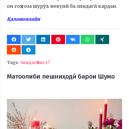
он гоҳ тоза шурӯъ мекунӣ ба зиндагӣ кардан.
Қаламонлайн
Tags:
Зиндагӣ чист?
Матоолиби пешниҳодӣ барои Шумо