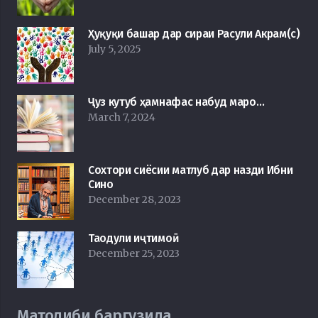
Ҳуқуқи башар дар сираи Расули Акрам(с)
July 5, 2025
Ҷуз кутуб ҳамнафас набуд маро…
March 7, 2024
Сохтори сиёсии матлуб дар назди Ибни
Сино
December 28, 2023
Таодули иҷтимоӣ
December 25, 2023
Матолиби баргузида