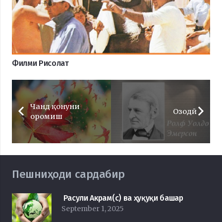
Филми Рисолат
Чанд қонуни
Озодӣ
оромиш
Пешниҳоди сардабир
Расули Акрам(с) ва ҳуқуқи башар
September 1, 2025