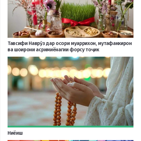
Тавсифи Наврӯз дар осори муаррихон, мутафаккирон
ва шоирони асримиёнагии форсу тоҷик
Ниёиш