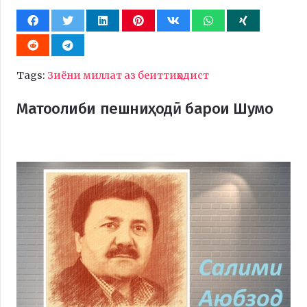
Tags:
Зиёни миллат аз беиттиҳодист
Матоолиби пешниҳодӣ барои Шумо