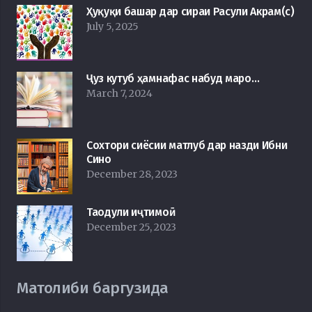
Ҳуқуқи башар дар сираи Расули Акрам(с)
July 5, 2025
Ҷуз кутуб ҳамнафас набуд маро…
March 7, 2024
Сохтори сиёсии матлуб дар назди Ибни
Сино
December 28, 2023
Таодули иҷтимоӣ
December 25, 2023
Матолиби баргузида