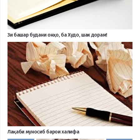
Зи башар будани онҳо, ба Худо, шак дорам!
Лақаби муносиб барои халифа