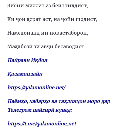
Зиёни миллат аз беиттиҳодист,
Ки ҷои ҳасрат аст, на ҷойи шодист,
Намедонанд ин нокастаборон,
Маҳалбозӣ зи авҷи бесаводист.
Пайрави Иқбол
Қаламонлайн
https://qalamonline.net/
Паёмҳо, хабарҳо ва таҳлилҳои моро дар
Телегром пайгирӣ кунед:
https://t.me/qalamonline_net