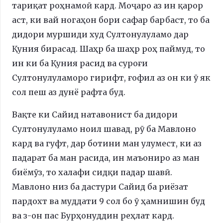
тариқат роҳнамоӣ кард. Моҷаро аз ин қарор
аст, ки вай ногаҳон бори сафар барбаст, то ба
дидори муршиди худ Султонулуламо дар
Қуния бирасад. Шаҳр ба шаҳр роҳ паймуд, то
ин ки ба Қуния расид ва суроғи
Султонулуламоро гирифт, ғофил аз он ки ӯ як
сол пеш аз дунё рафта буд.
Вақте ки Сайид натавонист ба дидори
Султонулуламо ноил шавад, рӯ ба Мавлоно
кард ва гуфт, дар ботини ман улумест, ки аз
падарат ба ман расида, ин маъониро аз ман
биёмӯз, то халафи сидқи падар шавӣ.
Мавлоно низ ба дастури Сайид ба риёзат
пардохт ва муддати 9 сол бо ӯ ҳамнишин буд
ва з-он пас Бурҳонуддин реҳлат кард.