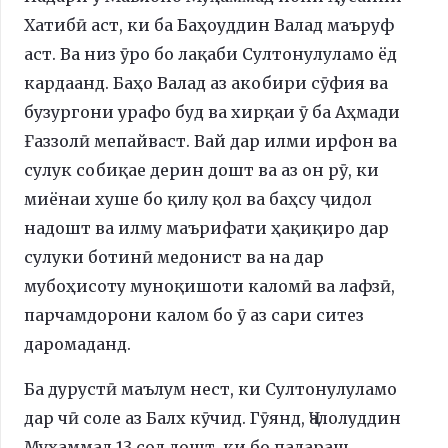
Хатибӣ аст, ки ба Баҳоуддин Валад маъруф
аст. Ва низ ӯро бо лақаби Султонулуламо ёд
кардаанд. Баҳо Валад аз акобири сӯфия ва
бузургони урафо буд ва хирқаи ӯ ба Аҳмади
Ғаззолӣ мепайваст. Вай дар илми ирфон ва
сулук собиқае дерин дошт ва аз он рӯ, ки
миёнаи хуше бо қилу қол ва баҳсу ҷидол
надошт ва илму маърифати ҳақиқиро дар
сулуки ботинӣ медонист ва на дар
мубоҳисоту муноқишоти каломӣ ва лафзӣ,
парчамдорони калом бо ӯ аз сари ситез
даромаданд.
Ба дурустӣ маълум нест, ки Султонулуламо
дар чӣ соле аз Балх кӯчид. Гӯянд, Ҷалолуддин
Муҳаммад 13 сол дошт, ки бо падараш