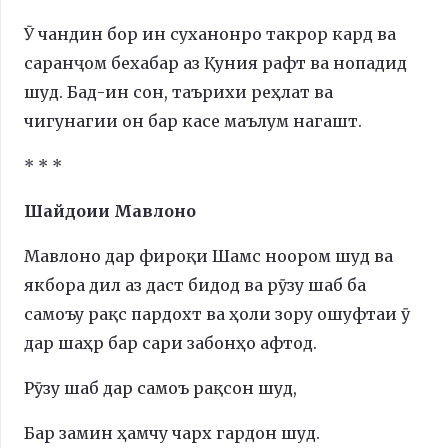
Ӯ чандин бор ин суханонро такрор кард ва
саранҷом бехабар аз Қуния рафт ва нопадид
шуд. Бад-ин сон, таърихи реҳлат ва
чигунагии он бар касе маълум нагашт.
* * *
Шайдоии Мавлоно
Мавлоно дар фироқи Шамс ноором шуд ва
якбора дил аз даст бидод ва рӯзу шаб ба
самоъу рақс пардохт ва ҳоли зору ошуфтаи ӯ
дар шаҳр бар сари забонҳо афтод.
Рӯзу шаб дар самоъ рақсон шуд,
Бар замин ҳамчу чарх гардон шуд.