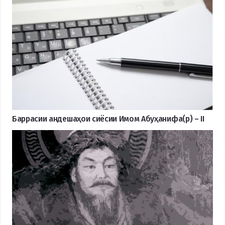
Баррасии андешаҳои сиёсии Имом Абуҳанифа(р) – II