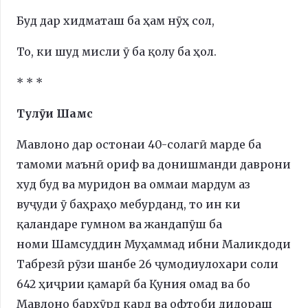
Буд дар хидматаш ба ҳам нӯҳ сол,
То, ки шуд мисли ӯ ба қолу ба ҳол.
* * *
Тулӯи Шамс
Мавлоно дар остонаи 40-солагӣ марде ба
тамоми маънӣ ориф ва донишманди даврони
худ буд ва муридон ва оммаи мардум аз
вуҷуди ӯ баҳраҳо мебурданд, то ин ки
қаландаре гумном ва жандапӯш ба
номи Шамсуддин Муҳаммад ибни Маликдоди
Табрезӣ рӯзи шанбе 26 ҷумодиулохари соли
642 ҳиҷрии қамарӣ ба Қуния омад ва бо
Мавлоно бархӯрд кард ва офтоби дидораш