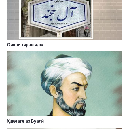
Оинаи тираи илм
Ҳикмате аз Буалӣ