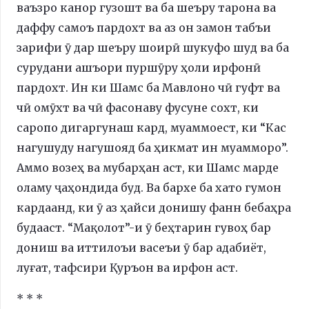
ваъзро канор гузошт ва ба шеъру тарона ва
даффу самоъ пардохт ва аз он замон табъи
зарифи ӯ дар шеъру шоирӣ шукуфо шуд ва ба
сурудани ашъори пуршӯру ҳоли ирфонӣ
пардохт. Ин ки Шамс ба Мавлоно чӣ гуфт ва
чӣ омӯхт ва чӣ фасонаву фусуне сохт, ки
саропо дигаргунаш кард, муаммоест, ки “Кас
нагушуду нагушояд ба ҳикмат ин муамморо”.
Аммо возеҳ ва мубарҳан аст, ки Шамс марде
оламу ҷаҳондида буд. Ва бархе ба хато гумон
кардаанд, ки ӯ аз ҳайси донишу фанн бебаҳра
будааст. “Мақолот”-и ӯ беҳтарин гувоҳ бар
дониш ва иттилоъи васеъи ӯ бар адабиёт,
луғат, тафсири Қуръон ва ирфон аст.
* * *