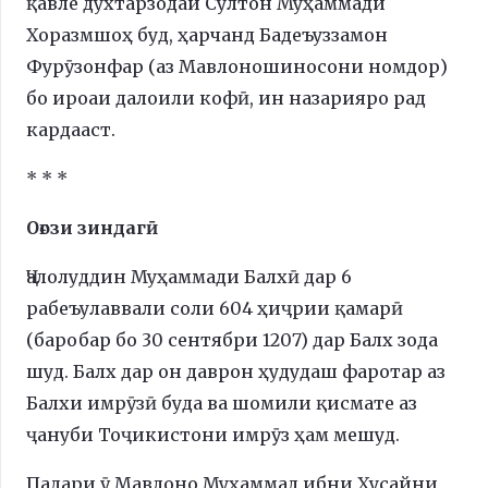
қавле духтарзодаи Султон Муҳаммади
Хоразмшоҳ буд, ҳарчанд Бадеъуззамон
Фурӯзонфар (аз Мавлоношиносони номдор)
бо ироаи далоили кофӣ, ин назарияро рад
кардааст.
* * *
Оғози зиндагӣ
Ҷалолуддин Муҳаммади Балхӣ дар 6
рабеъулаввали соли 604 ҳиҷрии қамарӣ
(баробар бо 30 сентябри 1207) дар Балх зода
шуд. Балх дар он даврон ҳудудаш фаротар аз
Балхи имрӯзӣ буда ва шомили қисмате аз
ҷануби Тоҷикистони имрӯз ҳам мешуд.
Падари ӯ Мавлоно Муҳаммад ибни Ҳусайни