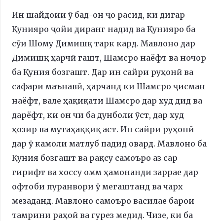
Ин шайдоии ӯ бад-он ҷо расид, ки дигар
Қунияро ҷойи диранг надид ва Қунияро ба
сӯи Шому Димишқ тарк кард. Мавлоно дар
Димишқ ҳарчӣ гашт, Шамсро наёфт ва ночор
ба Қуния бозгашт. Дар ин сайри руҳонӣ ва
сафари маънавӣ, ҳарчанд ки Шамсро ҷисман
наёфт, вале ҳақиқати Шамсро дар худ дид ва
дарёфт, ки он чи ба дунболи ӯст, дар худ
ҳозир ва мутаҳаққиқ аст. Ин сайри руҳонӣ
дар ӯ камоли матлуб падид овард. Мавлоно ба
Қуния бозгашт ва рақсу самоъро аз сар
гирифт ва хоссу омм ҳамонанди заррае дар
офтоби пуранвори ӯ мегаштанд ва чарх
мезаданд. Мавлоно самоъро василае барои
тамрини раҳоӣ ва гурез медид. Чизе, ки ба