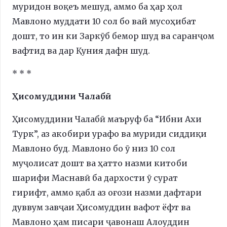
муридон воқеъ мешуд, аммо ба ҳар ҳол
Мавлоно муддати 10 сол бо вай мусоҳибат
дошт, то ин ки Заркӯб бемор шуд ва саранҷом
вафтид ва дар Қуния дафн шуд.
* * *
Ҳисомуддини Чалабӣ
Ҳисомуддини Чалабӣ маъруф ба “Ибни Ахи
Турк”, аз акобири урафо ва муриди сиддиқи
Мавлоно буд. Мавлоно бо ӯ низ 10 сол
муҷолисат дошт ва ҳатто назми китоби
шарифи Маснавӣ ба дархости ӯ сурат
гирифт, аммо қабл аз оғози назми дафтари
дуввум завҷаи Ҳисомуддин вафот ёфт ва
Мавлоно ҳам писари ҷавонаш Алоуддин