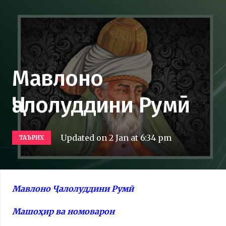
Мавлоно
Ҷалолуддини Румӣ
Updated on
2 Jan at 6:34 pm
ТАЪРИХ
Мавлоно Ҷалолуддини Румӣ
Машоҳир ва номоварон