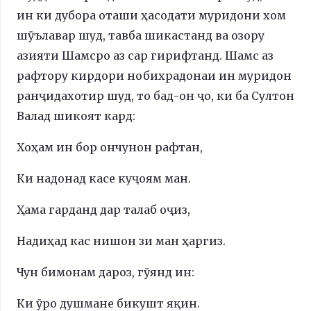
ин ки дубора оташи ҳасодати муридони хом
шӯълавар шуд, тавба шикастанд ва озору
азияти Шамсро аз сар гирифтанд. Шамс аз
рафтору кирдори нобихрадонаи ин муридон
ранҷидахотир шуд, то бад-он ҷо, ки ба Султон
Валад шикоят кард:
Хоҳам ин бор ончунон рафтан,
Ки надонад касе куҷоям ман.
Ҳама гарданд дар талаб оҷиз,
Надиҳад кас нишон зи ман ҳаргиз.
Чун бимонам дароз, гӯянд ин:
Ки ӯро душмане бикушт яқин.