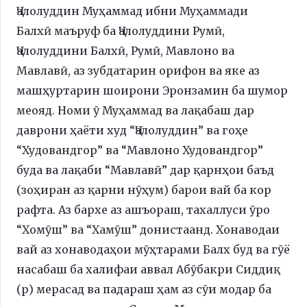
Ҷалолуддин Муҳаммад ибни Муҳаммади
Балхӣ маъруф ба Ҷалолуддини Румӣ,
Ҷалолуддини Балхӣ, Румӣ, Мавлоно ва
Мавлавӣ, аз зубдатарин орифон ва яке аз
машҳуртарин шоирони Эронзамин ба шумор
меояд. Номи ӯ Муҳаммад ва лақабаш дар
даврони ҳаёти худ “Ҷалолуддин” ва гоҳе
“Худовандгор” ва “Мавлоно Худовандгор”
буда ва лақаби “Мавлавӣ” дар қарнҳои баъд
(зоҳиран аз қарни нӯҳум) барои вай ба кор
рафта. Аз бархе аз ашъораш, тахаллуси ӯро
“Хомӯш” ва “Хамӯш” донистаанд. Хонаводаи
вай аз хонаводаҳои мӯҳтарами Балх буд ва гӯё
насабаш ба халифаи аввал Абӯбакри Сиддиқ
(р) мерасад ва падараш ҳам аз сӯи модар ба