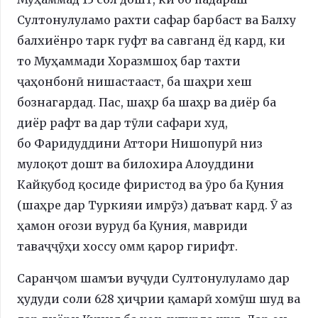
Султонулуламо рахти сафар барбаст ва Балху
балхиёнро тарк гуфт ва савганд ёд кард, ки
то Муҳаммади Хоразмшоҳ бар тахти
ҷаҳонбонӣ нишастааст, ба шаҳри хеш
бознагардад. Пас, шаҳр ба шаҳр ва диёр ба
диёр рафт ва дар тӯли сафари худ,
бо Фаридуддини Аттори Нишопурӣ низ
мулоқот дошт ва билохира Алоуддини
Кайқубод қосиде фиристод ва ӯро ба Қуния
(шаҳре дар Туркияи имрӯз) даъват кард. Ӯ аз
ҳамон оғози вуруд ба Қуния, мавриди
таваҷҷӯҳи хоссу омм қарор гирифт.
Саранҷом шамъи вуҷуди Султонулуламо дар
ҳудуди соли 628 ҳиҷрии қамарӣ хомӯш шуд ва