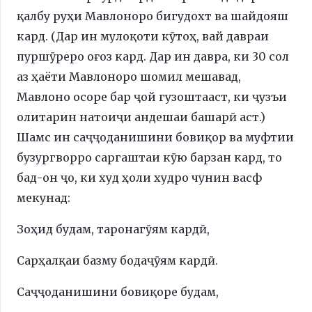
қалбу руҳи Мавлоноро бигудохт ва шайдояш
кард. (Дар ин мулоқоти кӯтоҳ, вай давраи
пуршӯреро оғоз кард. Дар ин давра, ки 30 сол
аз ҳаёти Мавлоноро шомил мешавад,
Мавлоно осоре бар ҷой гузоштааст, ки ҷузъи
олитарин натоиҷи андешаи башарӣ аст.)
Шамс ин саҷҷоданишини бовиқор ва муфтии
бузургворро саргаштаи кӯю барзан кард, то
бад-он ҷо, ки худ ҳоли худро чунин васф
мекунад:
Зоҳид будам, таронагӯям кардӣ,
Сарҳалқаи базму бодаҷӯям кардӣ.
Саҷҷоданишини бовиқоре будам,