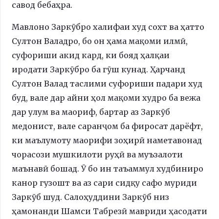
савод бебаҳра.
Мавлоно Заркӯбро халифаи худ сохт ва ҳатто
Султон Валадро, бо он ҳама мақоми илмӣ,
суфориши акид кард, ки бояд ҳалқаи
иродати Заркӯбро ба гӯш кунад. Ҳарчанд
Султон Валад таслими суфориши падари худ
буд, вале дар айни ҳол мақоми худро ба вежа
дар улум ва маориф, бартар аз Заркӯб
медонист, вале саранҷом ба фиросат дарёфт,
ки маълумоту маорифи зоҳирӣ наметавонад
чорасози мушкилоти руҳӣ ва муъзалоти
маънавӣ бошад. Ӯ бо ин таъаммул худбиниро
канор гузошт ва аз сари сидқу сафо муриди
Заркӯб шуд. Салоҳуддини Заркӯб низ
ҳамонанди Шамси Табрезӣ мавриди ҳасодати