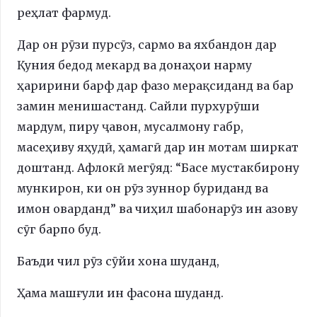
реҳлат фармуд.
Дар он рӯзи пурсӯз, сармо ва яхбандон дар
Қуния бедод мекард ва донаҳои нарму
ҳаририни барф дар фазо мерақсиданд ва бар
замин менишастанд. Сайли пурхурӯши
мардум, пиру ҷавон, мусалмону габр,
масеҳиву яҳудӣ, ҳамагӣ дар ин мотам ширкат
доштанд. Афлокӣ мегӯяд: “Басе мустакбирону
мункирон, ки он рӯз зуннор буриданд ва
имон оварданд” ва чиҳил шабонарӯз ин азову
сӯг барпо буд.
Баъди чил рӯз сӯйи хона шуданд,
Ҳама машғули ин фасона шуданд.