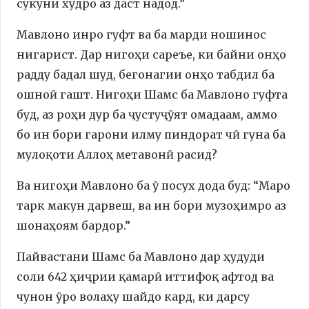
сукуни худро аз даст надод.”
Мавлоно инро гуфт ва ба марди ношинос
нигарист. Дар нигоҳи сареъе, ки байни онҳо
радду бадал шуд, бегонагии онҳо табдил ба
ошноӣ гашт. Нигоҳи Шамс ба Мавлоно гуфта
буд, аз роҳи дур ба ҷустуҷӯят омадаам, аммо
бо ин бори гарони илму пиндорат чӣ гуна ба
мулоқоти Аллоҳ метавонӣ расид?
Ва нигоҳи Мавлоно ба ӯ посух дода буд: “Маро
тарк макун дарвеш, ва ин бори музоҳимро аз
шонаҳоям бардор.”
Пайвастани Шамс ба Мавлоно дар ҳудуди
соли 642 ҳиҷрии қамарӣ иттифоқ афтод ва
чунон ӯро волаҳу шайдо кард, ки дарсу