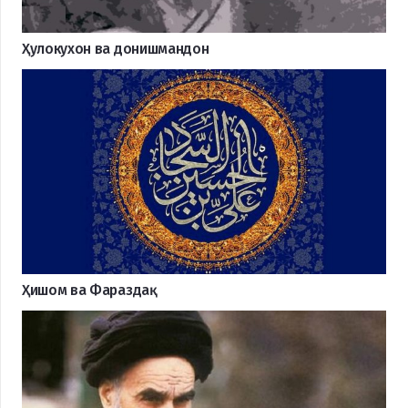
Ҳулокухон ва донишмандон
Ҳишом ва Фараздақ