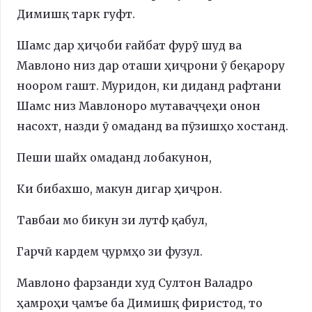
Димишқ тарк гуфт.
Шамс дар ҳиҷоби ғайбат фурӯ шуд ва
Мавлоно низ дар оташи ҳиҷрони ӯ беқарору
ноором гашт. Муридон, ки диданд рафтани
Шамс низ Мавлоноро мутаваҷҷеҳи онон
насохт, назди ӯ омаданд ва пӯзишҳо хостанд.
Пеши шайх омаданд лобакунон,
Ки бибахшо, макун дигар ҳиҷрон.
Тавбаи мо бикун зи лутф қабул,
Гарчӣ кардем ҷурмҳо зи фузул.
Мавлоно фарзанди худ Султон Валадро
ҳамроҳи ҷамъе ба Димишқ фиристод, то