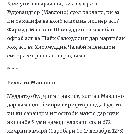
Ҳамчунин овардаанд, ки аз ҳазрати
Худовандгор (Мавлоно) суол карданд, ки аз
ин се халифа ва ноиб кадомин ихтиёр аст?
Фармуд: Мавлоно Шамсуддин ба масобаи
офтоб аст ва Шайх Салоҳуддин дар мартибаи
моҳ аст ва Ҳисомуддин Чалабӣ миёнашон
ситораест равшан ва раҳнамо.
* * *
Реҳлати Мавлоно
Муддатҳо буд ҷисми наҳифу хастаи Мавлоно
дар каманди беморӣ гирифтор шуда буд, то
ин ки саранҷом ин офтоби маъно дар рӯзи
якшанбе 5-уми ҷамодиулохари соли 672
ҳиҷрии қамарӣ (баробари бо 17 декабри 1273)