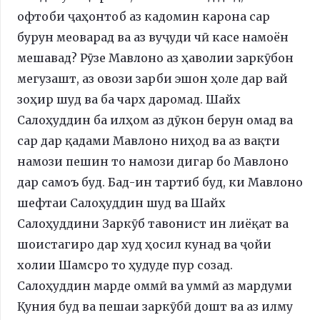
офтоби ҷаҳонтоб аз кадомин карона сар
бурун меоварад ва аз вуҷуди чӣ касе намоён
мешавад? Рӯзе Мавлоно аз ҳаволии заркӯбон
мегузашт, аз овози зарби эшон ҳоле дар вай
зоҳир шуд ва ба чарх даромад. Шайх
Салоҳуддин ба илҳом аз дӯкон берун омад ва
сар дар қадами Мавлоно ниҳод ва аз вақти
намози пешин то намози дигар бо Мавлоно
дар самоъ буд. Бад-ин тартиб буд, ки Мавлоно
шефтаи Салоҳуддин шуд ва Шайх
Салоҳуддини Заркӯб тавонист ин лиёқат ва
шоистагиро дар худ ҳосил кунад ва ҷойи
холии Шамсро то ҳудуде пур созад.
Салоҳуддин марде оммӣ ва уммӣ аз мардуми
Қуния буд ва пешаи заркӯбӣ дошт ва аз илму