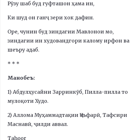
Рӯзу шаб буд гуфташон ҳама ин,
Ки шуд он ганҷ зери хок дафин.
Оре, чунин буд зиндагии Мавлонои мо,
зиндагии ин худовандгори калому ирфон ва
шеъру адаб.
* * *
Манобеъ:
1) Абдулҳусайни Зарринкӯб, Пилла-пилла то
мулоқоти Худо.
2) Аллома Муҳаммадтақии Ҷаъфарӣ, Тафсири
Маснавӣ, ҷилди аввал.
Tahoor