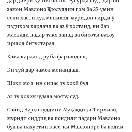
дар диёри Қуния ба хок супурда шуд. Дар он
замон Мавлоно Ҷалолуддин гом ба 25-умин
соли ҳаёти худ мениҳод, муридон гирди ӯ
издиҳом карданд ва аз ӯ хостанд, ки бар
маснади падар такя занад ва бисоти ваъзу
иршод бигустарад.
Ҳама карданд рӯ ба фарзандаш,
Ки туӣ дар ҷамол монандаш.
Шоҳи мо з-ин сипас ту хоҳӣ буд,
Аз ту хоҳем ҷумла мояву суд.
Сайид Бурҳонуддини Муҳаққиқи Тирмизӣ,
муриди сиддиқ ва покдили падари Мавлоно
буд ва нахустин касе, ки Мавлоноро ба водии