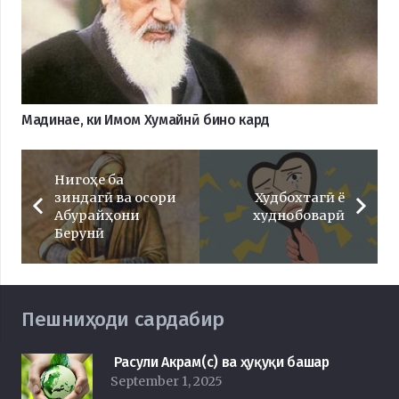
Мадинае, ки Имом Хумайнӣ бино кард
Нигоҳе ба
зиндагӣ ва осори
Худбохтагӣ ё
Абурайҳони
худнобоварӣ
Берунӣ
Пешниҳоди сардабир
Расули Акрам(с) ва ҳуқуқи башар
September 1, 2025