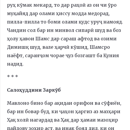
руҳ кӯмак мекард, то дар раҳоӣ аз он чи ӯро
муқайяд дар олами ҳиссу модда медорад,
пилла-пилла то боми олами қудс уруҷ намояд.
Чандин сол бар ин минвол сипарӣ шуд ва боз
ҳолу ҳавои Шамс дар сараш афтод ва озими
Димишқ шуд, вале ҳарчӣ кӯшид, Шамсро
наёфт, саранҷом чорае ҷуз бозгашт ба Қуния
надид.
* * *
Салоҳуддини Заркӯб
Мавлоно бино бар ақидаи орифон ва сӯфиён,
бар ин бовар буд, ки ҷаҳон ҳаргиз аз мазҳари
Ҳақ холӣ нагардад ва Ҳақ дар ҳамаи мазоҳир
пайдову зоҳир аст, ва инак бояд дид, ки он