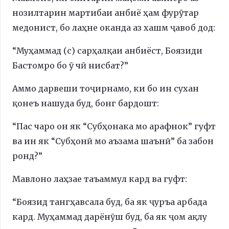
нозилтарин мартибаи анбиё ҳам фурӯтар
медонист, бо лаҳне оканда аз хашм ҷавоб дод:
“Муҳаммад (с) сарҳалқаи анбиёст, Боязиди
Бастомро бо ӯ чӣ нисбат?”
Аммо дарвеши тоҷирнамо, ки бо ин сухан
қонеъ нашуда буд, бонг бардошт:
“Пас чаро он як “Субҳонака мо арафнок” гуфт
ва ин як “Субҳонӣ мо аъзама шаънӣ” ба забон
ронд?”
Мавлоно лаҳзае таъаммул кард ва гуфт:
“Боязид тангҳавсала буд, ба як ҷуръа арбада
кард. Муҳаммад дарёнӯш буд, ба як ҷом ақлу