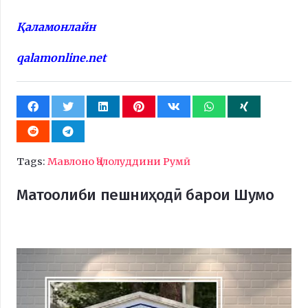
Қаламонлайн
qalamonline.net
Tags:
Мавлоно Ҷалолуддини Румӣ
Матоолиби пешниҳодӣ барои Шумо