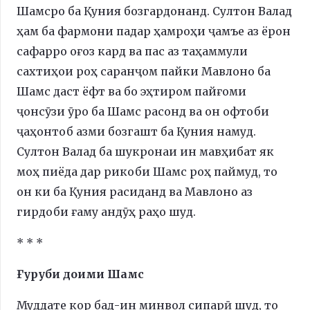
Шамсро ба Қуния бозгардонанд. Султон Валад
ҳам ба фармони падар ҳамроҳи ҷамъе аз ёрон
сафарро оғоз кард ва пас аз таҳаммули
сахтиҳои роҳ саранҷом пайки Мавлоно ба
Шамс даст ёфт ва бо эҳтиром пайғоми
ҷонсӯзи ӯро ба Шамс расонд ва он офтоби
ҷаҳонтоб азми бозгашт ба Қуния намуд.
Султон Валад ба шукронаи ин мавҳибат як
моҳ пиёда дар рикоби Шамс роҳ паймуд, то
он ки ба Қуния расиданд ва Мавлоно аз
гирдоби ғаму андӯҳ раҳо шуд.
* * *
Ғуруби доими Шамс
Муддате кор бад-ин минвол сипарӣ шуд, то