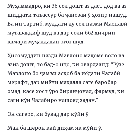
Муҳаммадро, ки 36 сол дошт аз даст дод ва аз
шиддати таъассур ба ҷанозаи ӯ ҳозир нашуд.
Ба ин тартиб, муддати ду сол назми Маснавӣ
мутаваққиф шуд ва дар соли 662 ҳиҷрии
қамарӣ муҷаддадан оғоз шуд.
Ҳисомуддин назди Мавлоно мақоме воло ва
азиз дошт, то бад-о нҷо, ки овардаанд: “Рӯзе
Мавлоно бо ҷамъи асҳоб ба иёдати Чалабӣ
мерафт, дар миёни маҳалла саге баробар
омад, касе хост ӯро биранҷонад, фармуд, ки
саги кӯи Чалабиро нашояд задан.”
Он сагеро, ки бувад дар кӯйи ӯ,
Ман ба шерон кай диҳам як мӯйи ӯ.