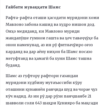
Ғайбати муваққати Шамс
Рафта-рафта оташи ҳасодати муридони хоми
Мавлоно забона кашид ва худро нишон дод.
Онҳо медиданд, ки Мавлоно муриди
жандапӯше гумном гашта ва ҳеч таваҷҷӯҳе ба
онон намекунад, аз ин рӯ фитнаҷӯиро оғоз
карданд ва дар аёну ниҳон ба Шамс носазо
мегуфтанд ва ҳамагӣ ба хуни Шамс ташна
буданд.
Шамс аз гуфтору рафтори газандаи
муридони худбину мутаъассиби кӯру
оташини қунавиён ранҷида шуд ва чорае ҷуз
кӯч надид. Аз ин рӯ дар рӯзи панҷшанбе 21
шавволи соли 643 шаҳри Қунияро ба мақсади