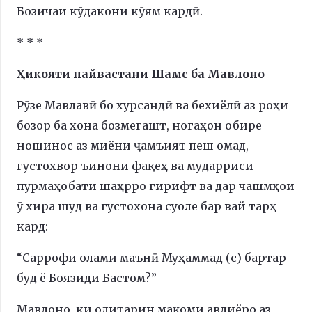
Бозичаи кӯдакони кӯям кардӣ.
* * *
Ҳикояти пайвастани Шамс ба Мавлоно
Рӯзе Мавлавӣ бо хурсандӣ ва бехиёлӣ аз роҳи
бозор ба хона бозмегашт, ногаҳон обире
ношинос аз миёни ҷамъият пеш омад,
густохвор ъинони фақеҳ ва мударриси
пурмаҳобати шаҳрро гирифт ва дар чашмҳои
ӯ хира шуд ва густохона суоле бар вай тарҳ
кард:
“Саррофи олами маънӣ Муҳаммад (с) бартар
буд ё Боязиди Бастом?”
Мавлоно, ки олитарин мақоми авлиёро аз