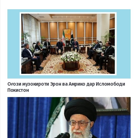
Оғози музокироти Эрон ва Амрико дар Исломободи
Покистон