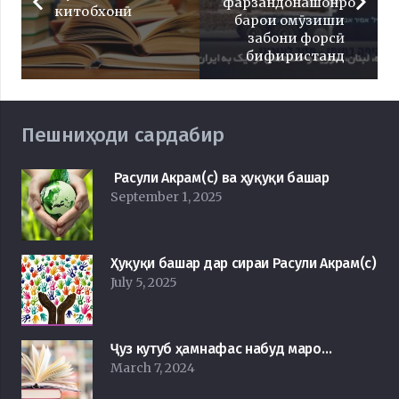
фарзандонашонро
китобхонӣ
барои омӯзиши
забони форсӣ
бифиристанд
Пешниҳоди сардабир
Расули Акрам(с) ва ҳуқуқи башар
September 1, 2025
Ҳуқуқи башар дар сираи Расули Акрам(с)
July 5, 2025
Ҷуз кутуб ҳамнафас набуд маро…
March 7, 2024