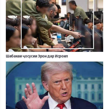
Шабакаи ҷосусии Эрон дар Исроил