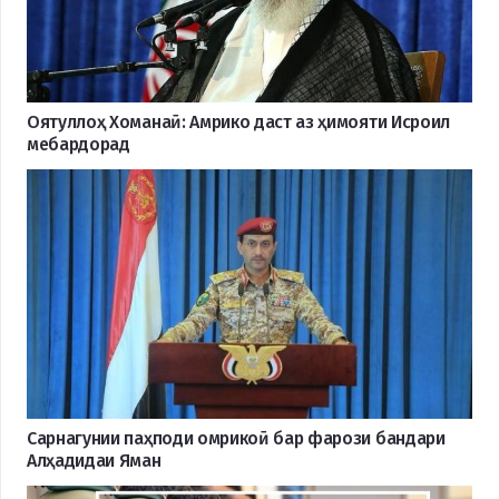
Оятуллоҳ Хоманаӣ: Амрико даст аз ҳимояти Исроил
мебардорад
Cарнагунии паҳподи омрикоӣ бар фарози бандари
Алҳадидаи Яман