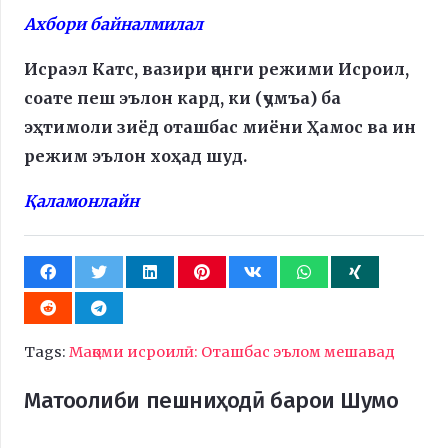
Ахбори байналмилал
Исраэл Катс, вазири ҷанги режими Исроил,
соате пеш эълон кард, ки (ҷумъа) ба
эҳтимоли зиёд оташбас миёни Ҳамос ва ин
режим эълон хоҳад шуд.
Қаламонлайн
Tags:
Мақоми исроилӣ: Оташбас эълом мешавад
Матоолиби пешниҳодӣ барои Шумо