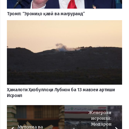
Тромп: “Эрониҳо қавӣ ва мағруранд”
Ҳамалоти Ҳизбуллоҳи Лубнон ба 13 мавзеи артиши
Исроил
Женероли
исроилӣ:
Модарон
Мутолиа ва