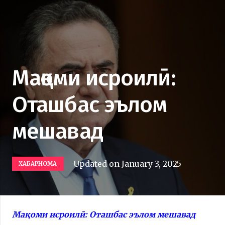
Мақоми исроилӣ:
Оташбас эълом
мешавад
Updated on
January 3, 2025
ХАБАРНОМА
Мақоми исроилӣ: Оташбас эълом мешавад