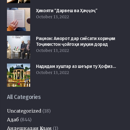
Ҳикояти “Дарвеш ва Ҳаҷҷоҷ”
October 13, 2022
Раҳмон: Аморот дар сиёсати хориҷии
Тоҷикистон ҷойгоҳи муҳим дорад
October 13, 2022
Надидам хуштар аз шеъри ту Ҳофиз…
October 13, 2022
All Categories
Uncategorized
(18)
Адаб
(844)
Андешкадаи Қалам
(1)