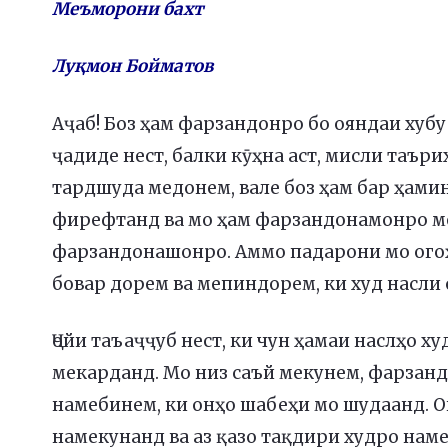
Меъморони бахт
Луқмон Бойматов
Аҷаб! Боз ҳам фарзандонро бо ояндаи хуб
ҷадиде нест, балки кӯҳна аст, мисли таъри
тардшуда медонем, вале боз ҳам бар ҳамин
фирефтанд ва мо ҳам фарзандонамонро м
фарзандонашонро. Аммо падарони мо огоҳ
бовар дорем ва мепиндорем, ки худ насли 
Ҷойи таъаҷҷуб нест, ки чун ҳамаи наслҳо х
мекарданд. Мо низ саъй мекунем, фарзанд
намебинем, ки онҳо шабеҳи мо шудаанд. О
намекунанд ва аз қазо тақдири худро нам