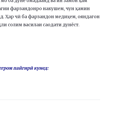
 мо ба дунё омадаанд ва ин замон ҳам
дагии фарзандонро накушем, чун ҳамин
ад. Ҳар чӣ ба фарзандон медиҳем, ояндагон
қли солим василаи саодати дунёст.
егром пайгирӣ кунед: