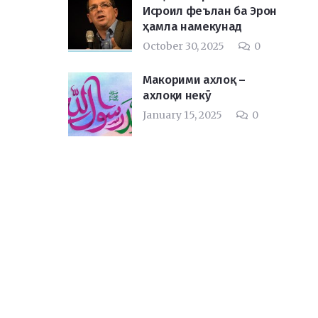
Исроил феълан ба Эрон
ҳамла намекунад
October 30, 2025
0
Макорими ахлоқ –
ахлоқи некӯ
January 15, 2025
0