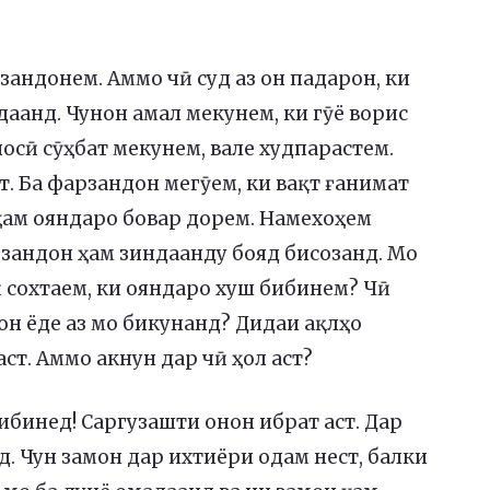
зандонем. Аммо чӣ суд аз он падарон, ки
аанд. Чунон амал мекунем, ки гӯё ворис
сӣ сӯҳбат мекунем, вале худпарастем.
т. Ба фарзандон мегӯем, ки вақт ғанимат
з ҳам ояндаро бовар дорем. Намехоҳем
рзандон ҳам зиндаанду бояд бисозанд. Мо
ӣ сохтаем, ки ояндаро хуш бибинем? Чӣ
он ёде аз мо бикунанд? Дидаи ақлҳо
ст. Аммо акнун дар чӣ ҳол аст?
ибинед! Саргузашти онон ибрат аст. Дар
. Чун замон дар ихтиёри одам нест, балки