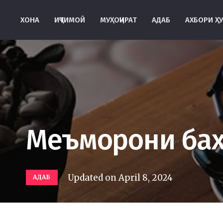
ХОНА
ИҶТИМОӢ
МУҲОҶИРАТ
АДАБ
АХБОРИ Ҳ
Меъморони бах
Updated on
April 8, 2024
АДАБ