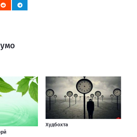
Шумо
Худбохта
орӣ