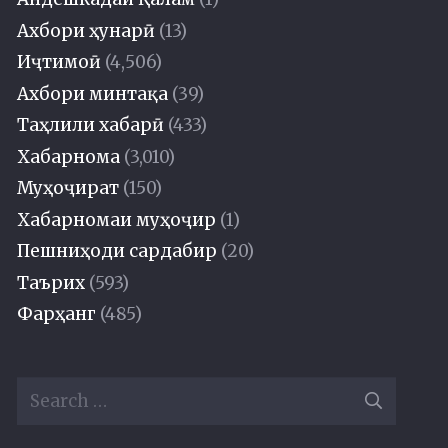
Ахбори ҳунарӣ
(13)
Иҷтимоӣ
(4,506)
Ахбори минтақа
(39)
Таҳлили хабарӣ
(433)
Хабарнома
(3,010)
Муҳоҷират
(150)
Хабарномаи муҳоҷир
(1)
Пешниҳоди сардабир
(20)
Таърих
(593)
Фарҳанг
(485)
Search
for: