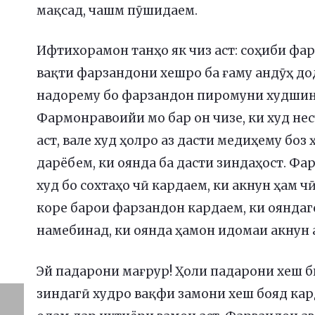
мақсад, чашм пӯшидаем.
Ифтихорамон танҳо як чиз аст: соҳиби фар
вақти фарзандони хешро ба ғаму андӯҳ дод
надорему бо фарзандон пиромуни худшино
Фармонравоийи мо бар он чизе, ки худ нес
аст, вале худ ҳолро аз дасти медиҳему бо
дарёбем, ки оянда ба дасти зиндаҳост. Фа
худ бо сохтаҳо чӣ кардаем, ки акнун ҳам ч
коре барои фарзандон кардаем, ки ояндаг
намебинад, ки оянда ҳамон идомаи акнун а
Эй падарони мағрур! Ҳоли падарони хеш б
зиндагӣ худро вақфи замони хеш бояд кард