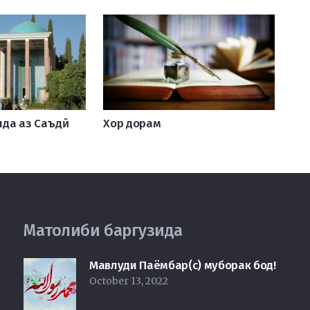
нда аз Саъдӣ
Хор дорам
Матолиби баргузида
Мавлуди Паёмбар(с) муборак бод!
October 13, 2022