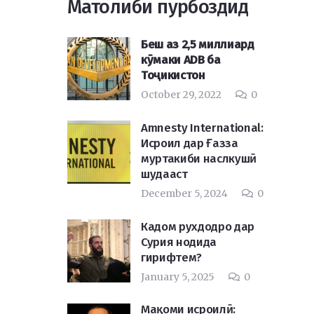
Матолиби пурбоздид
Беш аз 2,5 миллиард
кӯмаки ADB ба
Тоҷикистон
October 29, 2022
0
Amnesty International:
Исроил дар Ғазза
муртакиби наслкушӣ
шудааст
December 5, 2024
0
Кадом рухдодро дар
Сурия нодида
гирифтем?
January 5, 2025
0
Мақоми исроилӣ: