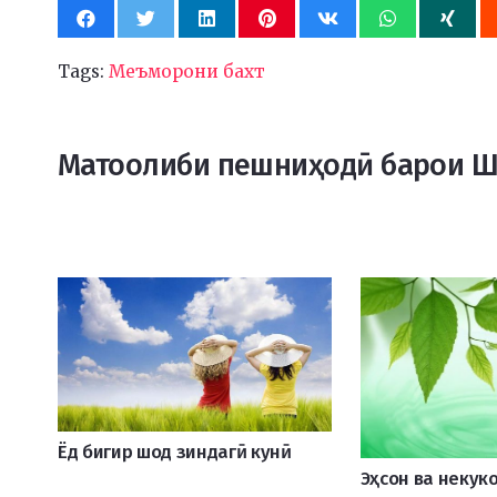
Tags:
Меъморони бахт
Матоолиби пешниҳодӣ барои 
Ёд бигир шод зиндагӣ кунӣ
Эҳсон ва некук