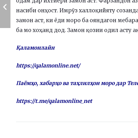
одам дар ихтиёри замон аст. Фарзандон аз
насиби онҳост. Имрӯз халлоқийяту созан
замон аст, ки ёди моро ба ояндагон мебар
ба мо хоҳанд дод. Замон қозии одил асту а
Қаламонлайн
https://qalamonline.net/
Паёмҳо, хабарҳо ва таҳлилҳои моро дар Тел
https://t.me/qalamonline_net