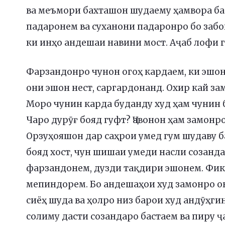
ва меъмори бахташон шудаему ҳамвора ба 
падаронем ва суханони падаронро бо забо
ки инҳо андешаи навини мост. Аҷаб лофи г
Фарзандонро чунон огоҳ кардаем, ки эшон 
они эшон нест, саргардонанд. Охир кай за
Моро чунин карда буданду худ ҳам чунин 
Чаро дурӯғ бояд гуфт? Ҷавонон ҳам замонр
Орзуҳояшон дар саҳрои умед гум шудаву ба
бояд хост, чун шишаи умеди насли созанд
фарзандонем, дузди тақдири эшонем. Фи
мепиндорем. Бо андешаҳои худ замонро он
сиёҳ шуда ва ҳолро низ барои худ андӯҳгин
солиму дасти созандаро бастаем ва пиру ҷ