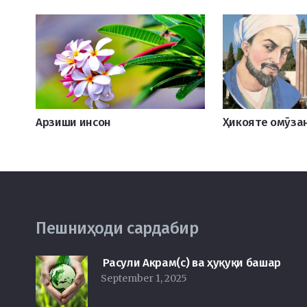
Арзиши инсон
Ҳикояте омӯза
Пешниҳоди сардабир
Расули Акрам(с) ва ҳуқуқи башар
September 1, 2025