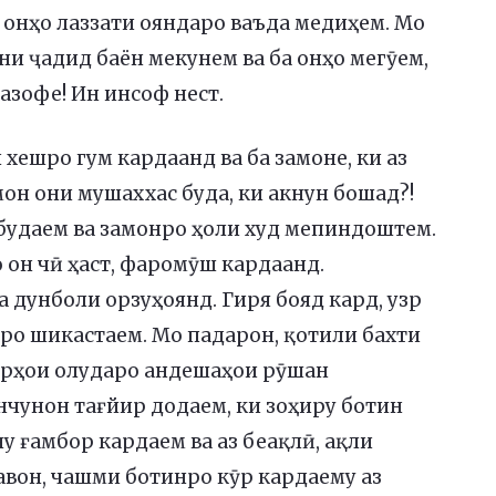
онҳо лаззати ояндаро ваъда медиҳем. Мо
ни ҷадид баён мекунем ва ба онҳо мегӯем,
азофе! Ин инсоф нест.
хешро гум кардаанд ва ба замоне, ки аз
мон они мушаххас буда, ки акнун бошад?!
будаем ва замонро ҳоли худ мепиндоштем.
о он чӣ ҳаст, фаромӯш кардаанд.
 дунболи орзуҳоянд. Гиря бояд кард, узр
аро шикастаем. Мо падарон, қотили бахти
крҳои олударо андешаҳои рӯшан
чунон тағйир додаем, ки зоҳиру ботин
у ғамбор кардаем ва аз беақлӣ, ақли
авон, чашми ботинро кӯр кардаему аз