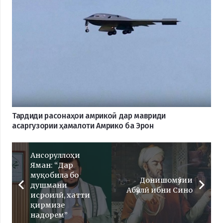
Тардиди расонаҳои амрикоӣ дар мавриди
асаргузории ҳамалоти Амрико ба Эрон
Ансоруллоҳи
Яман: “Дар
муқобила бо
Донишомӯзии
душмани
Абӯалӣ ибни Сино
исроилӣ, хатти
қирмизе
надорем”