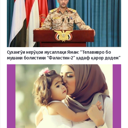
Сухангӯи нерӯҳои мусаллаҳи Яман: “Телавивро бо
мушаки болистики “Фаластин-2” ҳадаф қарор додем”