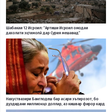
Шабакаи 12 Исроил: “Артиши Исроил омодаи
дахолати эҳтимолӣ дар Сурия мешавад”
Нахуствазири Банглодеш бар асари эътирозот, бо
дуздидани миллионҳо доллар, аз кишвар фирор кард