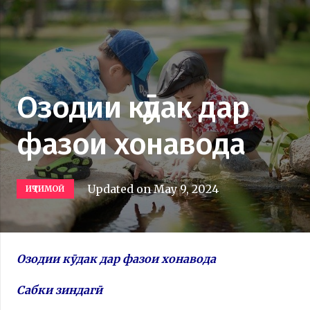
Озодии кӯдак дар
фазои хонавода
Updated on
May 9, 2024
ИҶТИМОӢ
Озодии кӯдак дар фазои хонавода
Сабки зиндагӣ