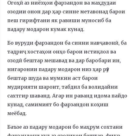
Огоҳӣ аз ниёзҳои фарзандон ва маҳдудаи
озодии онон дар ҳар синне метавонад барои
пеш гирифтани як равиши муносиб ба
падару модарон кумак кунад.
Бо вуруди фарзандон ба синни навҷавонӣ, ба
тадриҷ хостаҳои онҳо барои истиқлол ва
озодӣ бештар мешавад ва дар баробари ин,
нигаронии падару модарон низ ҳар рӯз
бештар шуда ва мумкин аст барои
мудирияти шароит, табдил ба волидайни
сахтгир шаванд. Агар ин раванд идома пайдо
кунад, самимият бо фарзандон коҳиш
меёбад.
Баъзе аз падару модарон бо маҳрум сохтани
фарзандони худ аз озодиҳои бештар, фикр