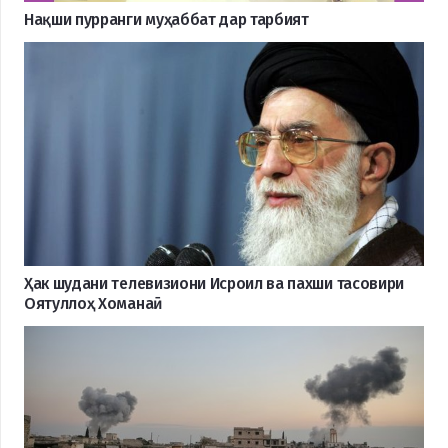
Нақши пурранги муҳаббат дар тарбият
Ҳак шудани телевизиони Исроил ва пахши тасовири
Оятуллоҳ Хоманаӣ