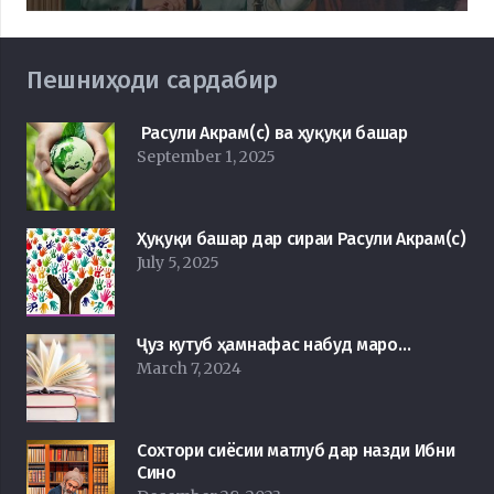
Пешниҳоди сардабир
Расули Акрам(с) ва ҳуқуқи башар
September 1, 2025
Ҳуқуқи башар дар сираи Расули Акрам(с)
July 5, 2025
Ҷуз кутуб ҳамнафас набуд маро…
March 7, 2024
Сохтори сиёсии матлуб дар назди Ибни
Сино