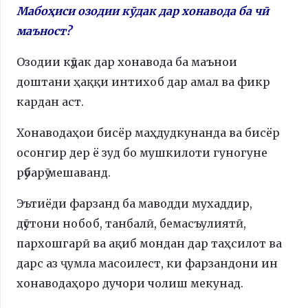
Мабоҳиси озодии кӯдак дар хонавода ба чӣ
маъност?
Озодии кӯдак дар хонавода ба маънои
доштани ҳаққи интихоб дар амал ва фикр
кардан аст.
Хонаводаҳои бисёр маҳдудкунанда ва бисёр
осонгир дер ё зуд бо мушкилоти гуногуне
рӯбарӯ мешаванд.
Эътиёди фарзанд ба маводди мухаддир,
дӯстони нобоб, танбалӣ, бемасъулиятӣ,
пархошгарӣ ва ақиб мондан дар таҳсилот ва
дарс аз ҷумла масоилест, ки фарзандони ин
хонаводаҳоро дучори чолиш мекунад.