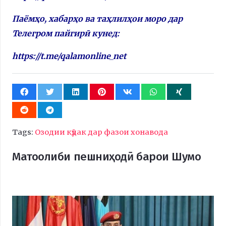
Паёмҳо, хабарҳо ва таҳлилҳои моро дар
Телегром пайгирӣ кунед:
https://t.me/qalamonline_net
Tags:
Озодии кӯдак дар фазои хонавода
Матоолиби пешниҳодӣ барои Шумо