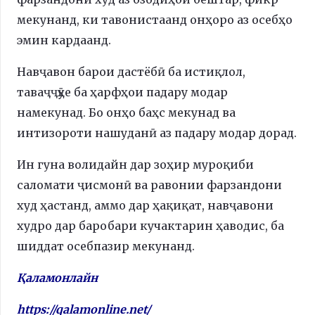
мекунанд, ки тавонистаанд онҳоро аз осебҳо
эмин кардаанд.
Навҷавон барои дастёбӣ ба истиқлол,
таваҷҷӯҳе ба ҳарфҳои падару модар
намекунад. Бо онҳо баҳс мекунад ва
интизороти нашуданӣ аз падару модар дорад.
Ин гуна волидайн дар зоҳир муроқиби
саломати ҷисмонӣ ва равонии фарзандони
худ ҳастанд, аммо дар ҳақиқат, навҷавони
худро дар баробари кучактарин ҳаводис, ба
шиддат осебпазир мекунанд.
Қаламонлайн
https://qalamonline.net/