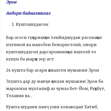
Эрон
Ахбори байналмилал
Кушташудагон:
Бар асоси гуҳоришҳои таъйидшудаи расонаҳои
иҷтимоӣ ва манобеи бемористонӣ, омори
кушташудагон дарсарзаминҳои ишғолӣ то
кунун ба шарҳи зер аст:
24 кушта бар асари ҳамалоти мушакии Эрон
7кушта дар ду мавҷи ҳамлаи мушакии Эрон ба
марокизи мухталиф аз ҷумла Бет-Йом, Руҳубут,
Телавив ва…
Кушта шудани панҷ узви хонаводаи Хатиб,