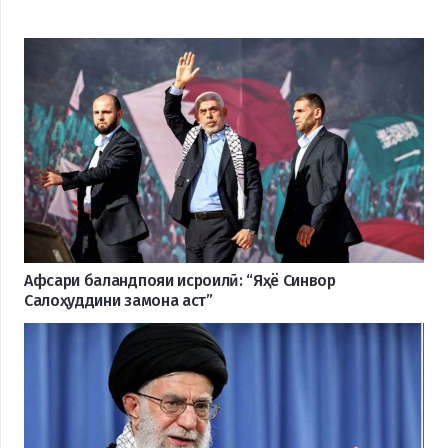
Афсари баландпояи исроилӣ: “Яҳё Синвор
Салоҳуддини замона аст”