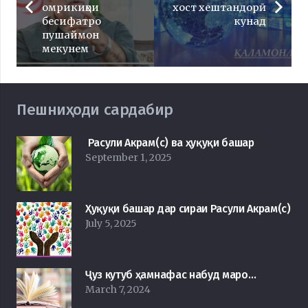
омрикиҳои
хост хештандорӣ
бесифатро
кунад
пушаймон
мекунем
Пешниҳоди сардабир
Расули Акрам(с) ва ҳуқуқи башар
September 1, 2025
Ҳуқуқи башар дар сираи Расули Акрам(с)
July 5, 2025
Ҷуз кутуб ҳамнафас набуд маро…
March 7, 2024