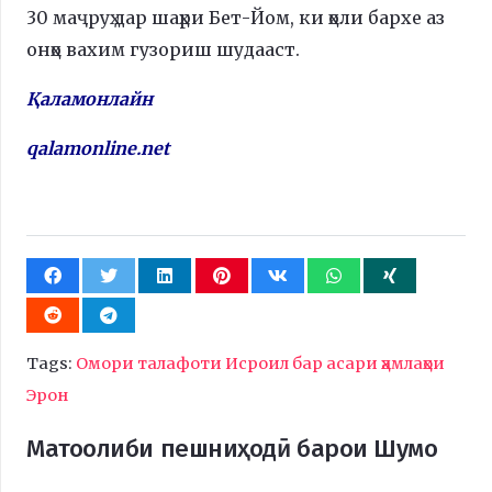
30 маҷруҳ дар шаҳри Бет-Йом, ки ҳоли бархе аз
онҳо вахим гузориш шудааст.
Қаламонлайн
qalamonline.net
Tags:
Омори талафоти Исроил бар асари ҳамлаҳои
Эрон
Матоолиби пешниҳодӣ барои Шумо