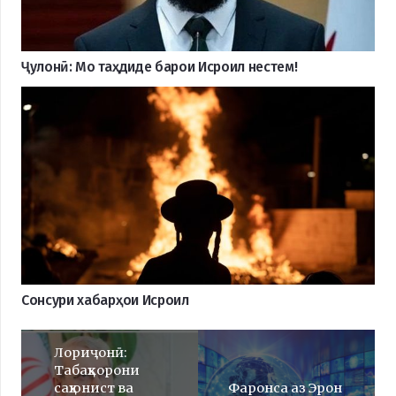
Ҷулонӣ: Мо таҳдиде барои Исроил нестем!
Сонсури хабарҳои Исроил
Лориҷонӣ:
Табаҳкорони
саҳюнист ва
Фаронса аз Эрон