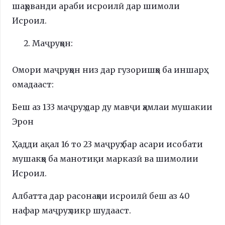
шаҳрванди араби исроилӣ дар шимоли
Исроил.
Маҷруҳон:
Омори маҷруҳон низ дар гузоришҳо ба иншарҳ
омадааст:
Беш аз 133 маҷруҳ дар ду мавҷи ҳамлаи мушакии
Эрон
Ҳадди ақал 16 то 23 маҷруҳ бар асари исобати
мушакҳо ба манотиқи марказӣ ва шимолии
Исроил.
Албатта дар расонаҳои исроилӣ беш аз 40
нафар маҷруҳ зикр шудааст.