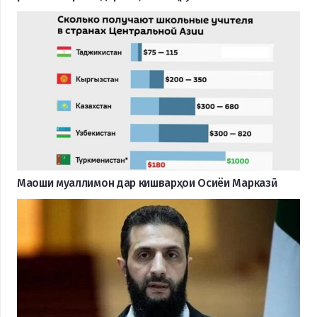
Маоши муаллимон дар кишварҳои Осиёи Марказӣ