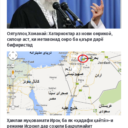
Оятуллоҳ Хоманаӣ: Хатарноктар аз нови омрикоӣ,
силоҳе аст, ки метавонад онро ба қаъри дарё
бифиристад
Ҳамлаи муқовамати Ироқ ба як «ҳадафи ҳаётӣ»-и
режими Исроил дар соҳили Баҳрулмайит