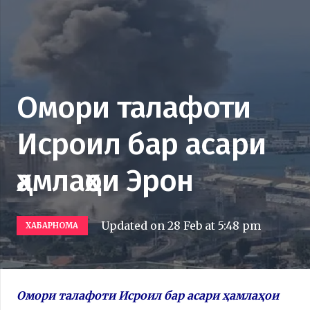
Омори талафоти
Исроил бар асари
ҳамлаҳои Эрон
Updated on
28 Feb at 5:48 pm
ХАБАРНОМА
Омори талафоти Исроил бар асари ҳамлаҳои