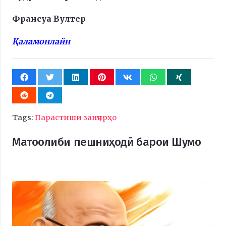
Франсуа Вултер
Қаламонлайн
Tags:
Парастиши занҷирҳо
Матоолиби пешниҳодӣ барои Шумо