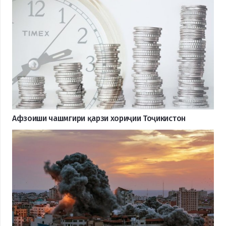
Афзоиши чашмгири қарзи хориҷии Тоҷикистон