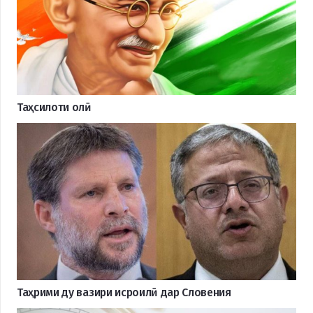
Таҳсилоти олӣ
Таҳрими ду вазири исроилӣ дар Словения