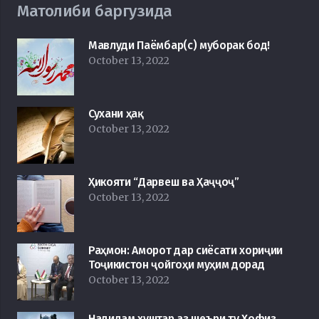
Матолиби баргузида
Мавлуди Паёмбар(с) муборак бод!
October 13, 2022
Сухани ҳақ
October 13, 2022
Ҳикояти “Дарвеш ва Ҳаҷҷоҷ”
October 13, 2022
Раҳмон: Аморот дар сиёсати хориҷии
Тоҷикистон ҷойгоҳи муҳим дорад
October 13, 2022
Надидам хуштар аз шеъри ту Ҳофиз…