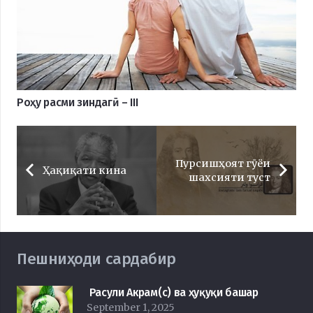
Роҳу расми зиндагӣ – III
Пурсишҳоят гӯёи
Ҳақиқати кина
шахсияти туст
Пешниҳоди сардабир
Расули Акрам(с) ва ҳуқуқи башар
September 1, 2025