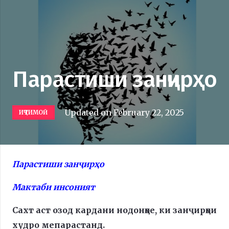
Парастиши занҷирҳо
Updated on
February 22, 2025
ИҶТИМОӢ
Парастиши занҷирҳо
Мактаби инсоният
Сахт аст озод кардани нодонҳое, ки занҷирҳои
худро мепарастанд.