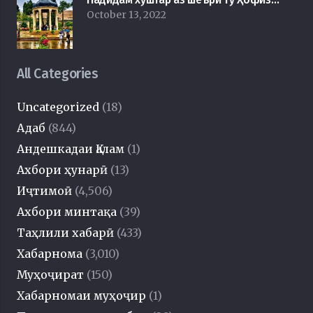
October 13, 2022
All Categories
Uncategorized
(18)
Адаб
(844)
Андешкадаи Қалам
(1)
Ахбори ҳунарӣ
(13)
Иҷтимоӣ
(4,506)
Ахбори минтақа
(39)
Таҳлили хабарӣ
(433)
Хабарнома
(3,010)
Муҳоҷират
(150)
Хабарномаи муҳоҷир
(1)