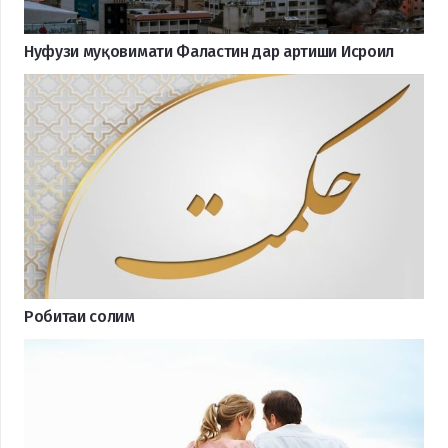
Нуфузи муқовимати Фаластин дар артиши Исроил
Робитаи солим