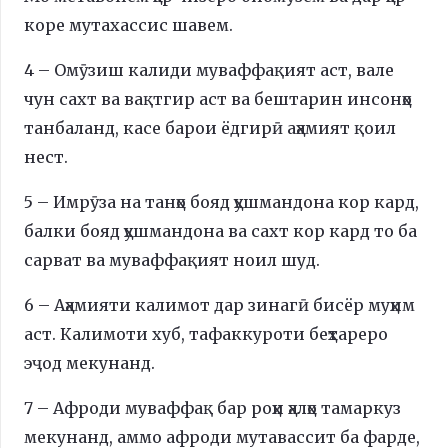
коре мутахассис шавем.
4 – Омӯзиш калиди муваффақият аст, вале
чун сахт ва вақтгир аст ва бештарин инсонҳо
танбаланд, касе барои ёдгирӣ аҳамият қоил
нест.
5 – Имрӯза на танҳо бояд ҳушмандона кор кард,
балки бояд ҳушмандона ва сахт кор кард то ба
сарват ва муваффақият ноил шуд.
6 – Аҳамияти калимот дар зинагӣ бисёр муҳим
аст. Калимоти хуб, тафаккуроти беҳтареро
эҷод мекунанд.
7 – Афроди муваффақ бар роҳи ҳалҳо тамаркуз
мекунанд, аммо афроди мутавассит ба фарде,