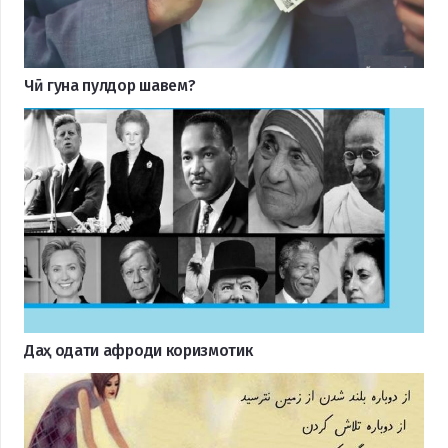
Чӣ гуна пулдор шавем?
Даҳ одати афроди коризмотик