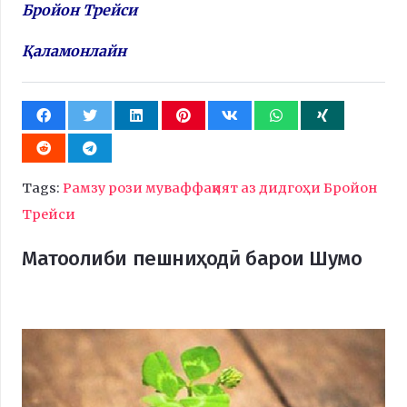
Бройон Трейси
Қаламонлайн
Tags:
Рамзу рози муваффақият аз дидгоҳи Бройон
Трейси
Матоолиби пешниҳодӣ барои Шумо