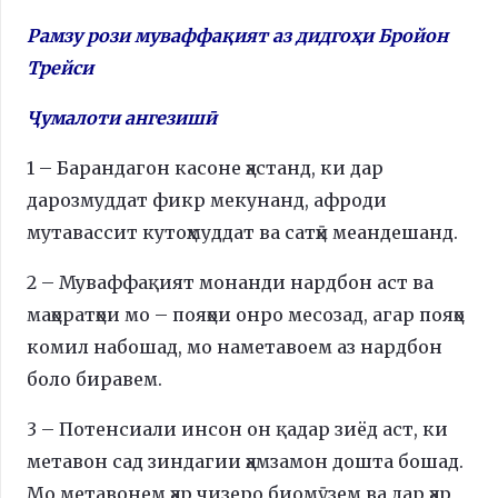
Рамзу рози муваффақият аз дидгоҳи Бройон
Трейси
Ҷумалоти ангезишӣ
1 – Барандагон касоне ҳастанд, ки дар
дарозмуддат фикр мекунанд, афроди
мутавассит кутоҳмуддат ва сатҳӣ меандешанд.
2 – Муваффақият монанди нардбон аст ва
маҳоратҳои мо – пояҳои онро месозад, агар пояҳо
комил набошад, мо наметавоем аз нардбон
боло биравем.
3 – Потенсиали инсон он қадар зиёд аст, ки
метавон сад зиндагии ҳамзамон дошта бошад.
Мо метавонем ҳар чизеро биомӯзем ва дар ҳар