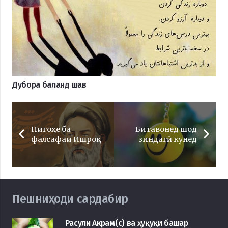
Дубора баланд шав
Нигоҳе ба
Битавонед шод
фалсафаи Ишроқ
зиндагӣ кунед
Пешниҳоди сардабир
Расули Акрам(с) ва ҳуқуқи башар