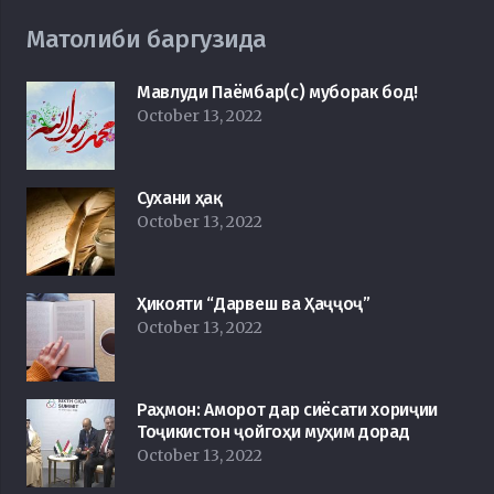
Матолиби баргузида
Мавлуди Паёмбар(с) муборак бод!
October 13, 2022
Сухани ҳақ
October 13, 2022
Ҳикояти “Дарвеш ва Ҳаҷҷоҷ”
October 13, 2022
Раҳмон: Аморот дар сиёсати хориҷии
Тоҷикистон ҷойгоҳи муҳим дорад
October 13, 2022