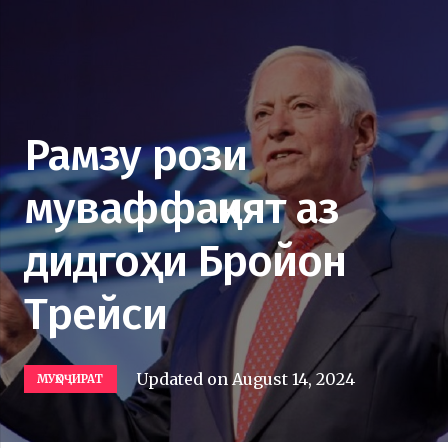
Рамзу рози
муваффақият аз
дидгоҳи Бройон
Трейси
Updated on
August 14, 2024
МУҲОҶИРАТ