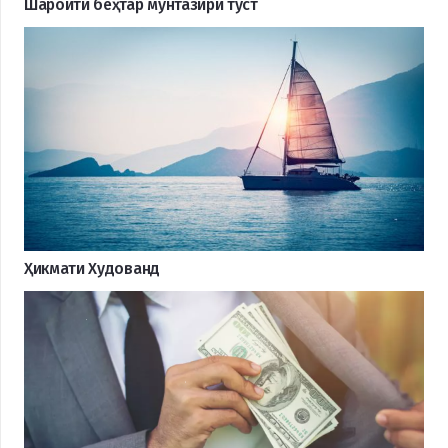
Шароити беҳтар мунтазири туст
Ҳикмати Худованд