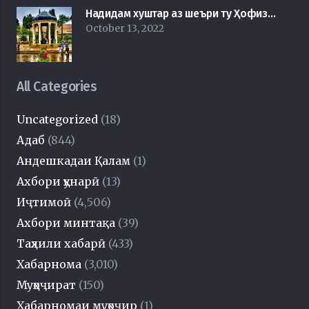
Надидам хуштар аз шеъри ту Ҳофиз…
October 13, 2022
All Categories
Uncategorized
(18)
Адаб
(844)
Андешкадаи Қалам
(1)
Ахбори ҳунарӣ
(13)
Иҷтимоӣ
(4,506)
Ахбори минтақа
(39)
Таҳлили хабарӣ
(433)
Хабарнома
(3,010)
Муҳоҷират
(150)
Хабарномаи муҳоҷир
(1)