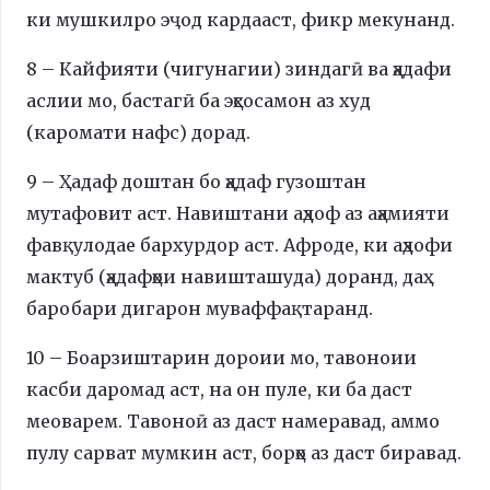
ки мушкилро эҷод кардааст, фикр мекунанд.
8 – Кайфияти (чигунагии) зиндагӣ ва ҳадафи
аслии мо, бастагӣ ба эҳсосамон аз худ
(каромати нафс) дорад.
9 – Ҳадаф доштан бо ҳадаф гузоштан
мутафовит аст. Навиштани аҳдоф аз аҳамияти
фавқулодае бархурдор аст. Афроде, ки аҳдофи
мактуб (ҳадафҳои навишташуда) доранд, даҳ
баробари дигарон муваффақтаранд.
10 – Боарзиштарин дороии мо, тавоноии
касби даромад аст, на он пуле, ки ба даст
меоварем. Тавоноӣ аз даст намеравад, аммо
пулу сарват мумкин аст, борҳо аз даст биравад.