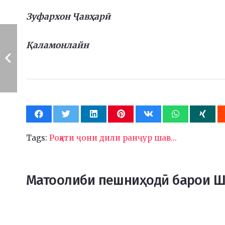
Зуфархон Ҷавҳарӣ
Қаламонлайн
Tags:
Роҳати ҷони дили ранҷур шав...
Матоолиби пешниҳодӣ барои 