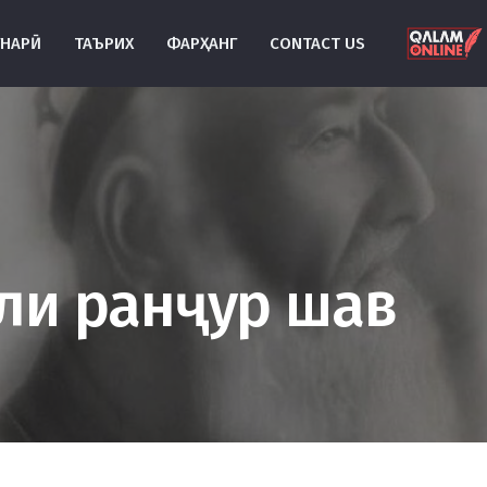
УНАРӢ
ТАЪРИХ
ФАРҲАНГ
CONTACT US
ли ранҷур шав