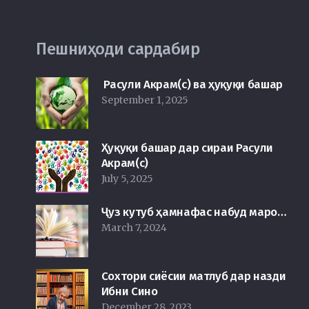
Пешниҳоди сардабир
Расули Акрам(с) ва ҳуқуқи башар
September 1, 2025
Ҳуқуқи башар дар сираи Расули
Акрам(с)
July 5, 2025
Ҷуз кутуб ҳамнафас набуд маро…
March 7, 2024
Сохтори сиёсии матлуб дар назди
Ибни Сино
December 28, 2023