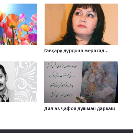
Гавҳару дурдона мерасад…
Дил аз ҷафои душман даркаш