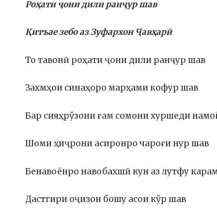
Роҳати ҷони дили ранҷур шав
Қитъае зебо аз Зуфархон Ҷавҳарӣ
То тавонӣ роҳати ҷони дили ранҷур шав
Захмҳои синаҳоро марҳами кофур шав
Бар сияҳрўзони ғам сомони хуршеди намо
Шоми ҳиҷрони асиронро чароғи нур шав
Бенавоёнро навобахшӣ кун аз лутфу кара
Дастгири оҷизон бошу асои кўр шав