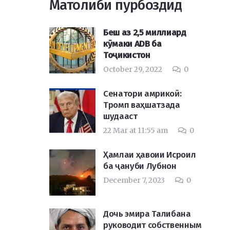
Матолиби пурбоздид
Беш аз 2,5 миллиард
кӯмаки ADB ба
Тоҷикистон
October 29, 2022
0
Сенатори амрикоӣ:
Тромп ваҳшатзада
шудааст
22 Mar at 11:55 am
0
Ҳамлаи ҳавоии Исроил
ба ҷануби Лубнон
December 7, 2023
0
Дочь эмира Талибана
руководит собственным