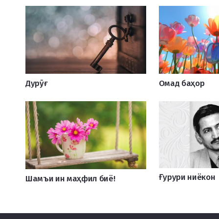
Дурӯғ
Омад баҳор
Ғурури ниёкон
Шамъи ин маҳфил биё!