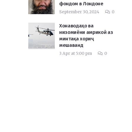
фондом в Лондоне
September 30, 2024
0
Хонаводаҳо ва
низомиёни амрикоӣ аз
минтақа хориҷ
мешаванд
3 Apr at 5:00 pm
0