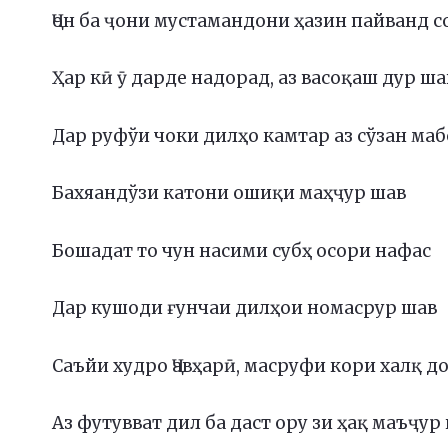
Ҷон ба ҷони мустамандони ҳазин пайванд с
Ҳар кӣ ӯ дарде надорад, аз васоқаш дур ша
Дар руфўи чоки дилҳо камтар аз сўзан ма
Бахяандўзи катони ошиқи маҳҷур шав
Бошадат то чун насими субҳ осори нафас
Дар кушоди ғунчаи дилҳои номасрур шав
Саъйи худро Ҷавҳарӣ, масруфи кори халқ д
Аз футувват дил ба даст ору зи ҳақ маъҷур 