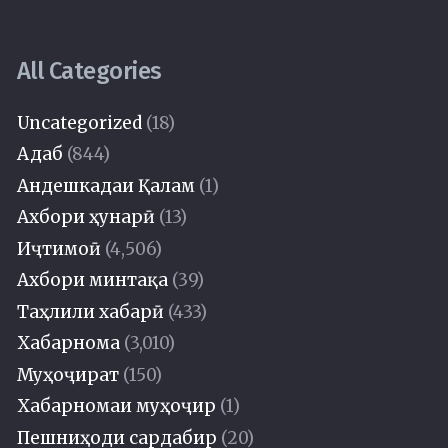
All Categories
Uncategorized
(18)
Адаб
(844)
Андешкадаи Қалам
(1)
Ахбори ҳунарӣ
(13)
Иҷтимоӣ
(4,506)
Ахбори минтақа
(39)
Таҳлили хабарӣ
(433)
Хабарнома
(3,010)
Муҳоҷират
(150)
Хабарномаи муҳоҷир
(1)
Пешниҳоди сардабир
(20)