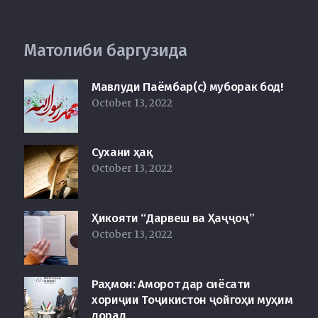
Матолиби баргузида
Мавлуди Паёмбар(с) муборак бод!
October 13, 2022
Сухани ҳақ
October 13, 2022
Ҳикояти “Дарвеш ва Ҳаҷҷоҷ”
October 13, 2022
Раҳмон: Аморот дар сиёсати
хориҷии Тоҷикистон ҷойгоҳи муҳим
дорад