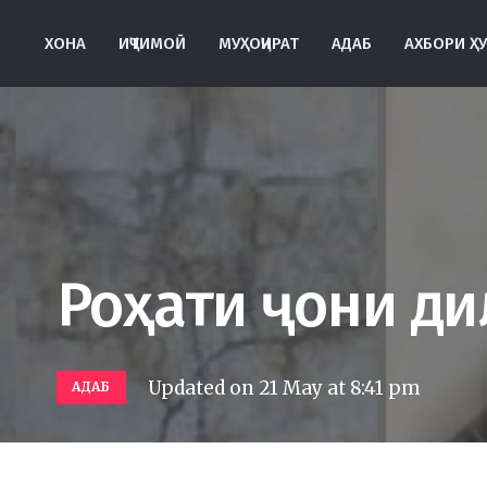
ХОНА
ИҶТИМОӢ
МУҲОҶИРАТ
АДАБ
АХБОРИ Ҳ
Роҳати ҷони ди
Updated on
21 May at 8:41 pm
АДАБ