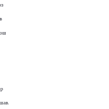
оз
в
бош
ор
шав.