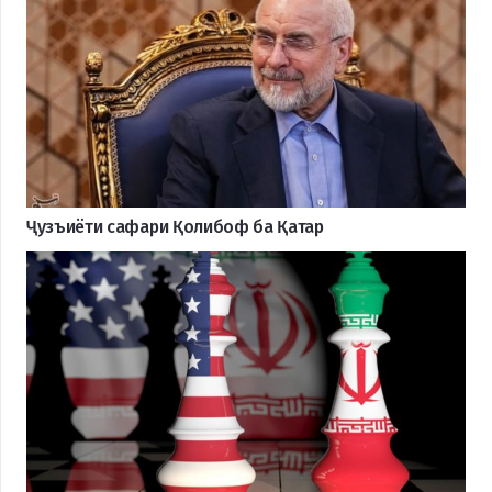
Ҷузъиёти сафари Қолибоф ба Қатар