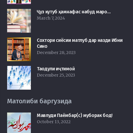
Ҷуз кутуб ҳамнафас набуд маро…
March 7, 2024
Сохтори сиёсии матлуб дар назди Ибни
Сино
December 28, 2023
Таодули иҷтимоӣ
December 25, 2023
Матолиби баргузида
Мавлуди Паёмбар(с) муборак бод!
October 13, 2022