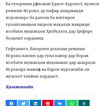
Ба гузориши рӯзномаи Едиот Аҳронот, пулиси
режими Исроил, ду нафар шаҳрванди
исроилиро ба далели ба иштирок
гузоштанашон видеои маҳалли мавриди
исобати мушакҳои Ҳизбуллоҳ дар Ҳифоро
боздошт кардаанд.
Гуфтанист, Вазорати дохилаи режими
Исроил пахши ҳар гуна навор дар бораи
исобати мушакҳои муқовамат дар шаҳрҳои
Исроилро мамнӯъ ва барои муртакиби он
муҷозот таъйин кардааст.
Қаламонлайн