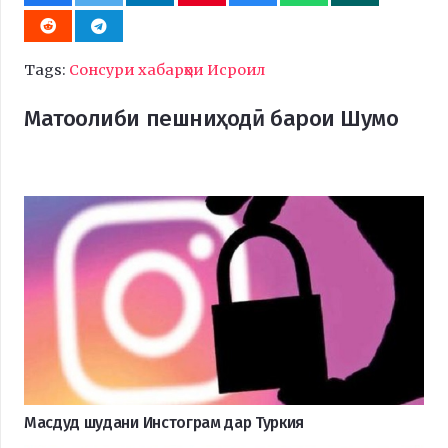
Tags:
Сонсури хабарҳои Исроил
Матоолиби пешниҳодӣ барои Шумо
Масдуд шудани Инстограм дар Туркия