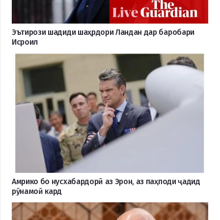
Эътирози шадиди шаҳрдори Ландан дар баробари
Исроил
Амрико бо нусхабардорӣ аз Эрон, аз паҳподи ҷадид
рӯнамоӣ кард