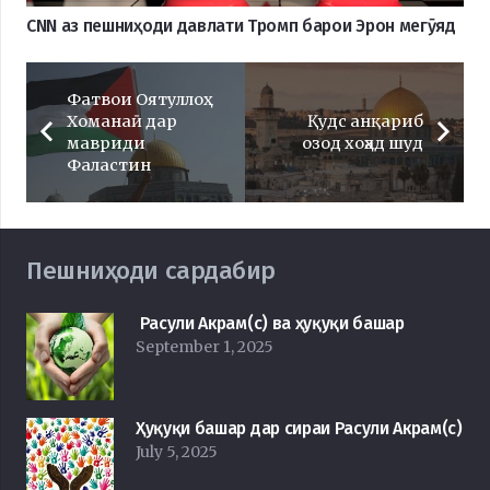
CNN аз пешниҳоди давлати Тромп барои Эрон мегӯяд
Фатвои Оятуллоҳ
Хоманаӣ дар
Қудс анқариб
мавриди
озод хоҳад шуд
Фаластин
Пешниҳоди сардабир
Расули Акрам(с) ва ҳуқуқи башар
September 1, 2025
Ҳуқуқи башар дар сираи Расули Акрам(с)
July 5, 2025