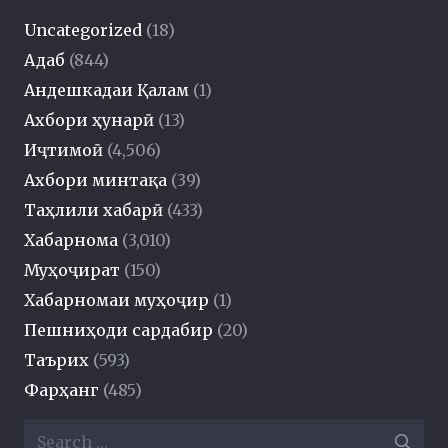
Uncategorized
(18)
Адаб
(844)
Андешкадаи Қалам
(1)
Ахбори ҳунарӣ
(13)
Иҷтимоӣ
(4,506)
Ахбори минтақа
(39)
Таҳлили хабарӣ
(433)
Хабарнома
(3,010)
Муҳоҷират
(150)
Хабарномаи муҳоҷир
(1)
Пешниҳоди сардабир
(20)
Таърих
(593)
Фарҳанг
(485)
Search