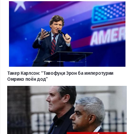
Такер Карлсон: “Тавофуқи Эрон ба имперотурии
Омрико поён дод”