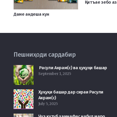
Қитъае зебо а
Даме андеша кун
Пешниҳоди сардабир
Расули Акрам(с) ва ҳуқуқи башар
September 1, 2025
Ҳуқуқи башар дар сираи Расули
Акрам(с)
July 5, 2025
Ҷуз кутуб ҳамнафас набуд маро…