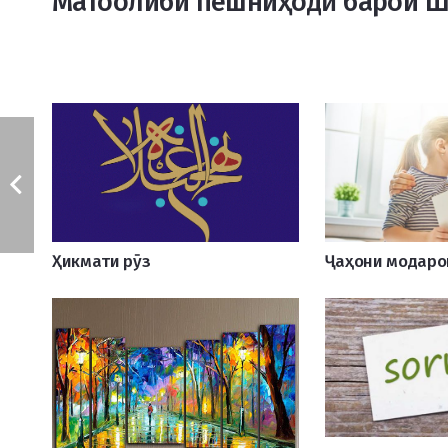
Матоолиби пешниҳодӣ барои 
Ҳикмати рӯз
Ҷаҳони модаро