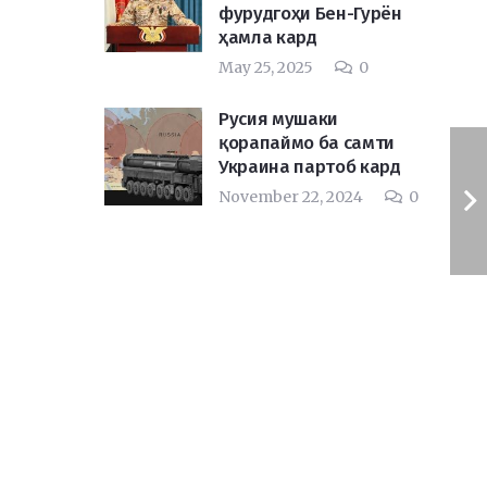
фурудгоҳи Бен-Гурён
ҳамла кард
May 25, 2025
0
Русия мушаки
қорапаймо ба самти
Украина партоб кард
November 22, 2024
0