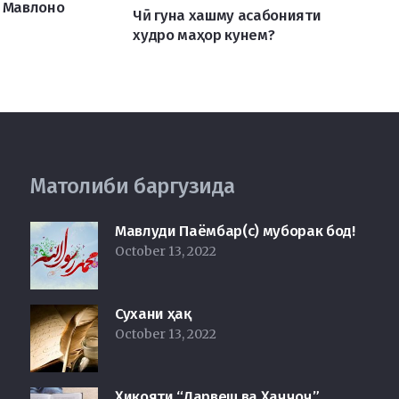
з Мавлоно
Чӣ гуна хашму асабонияти
худро маҳор кунем?
Матолиби баргузида
Мавлуди Паёмбар(с) муборак бод!
October 13, 2022
Сухани ҳақ
October 13, 2022
Ҳикояти “Дарвеш ва Ҳаҷҷоҷ”