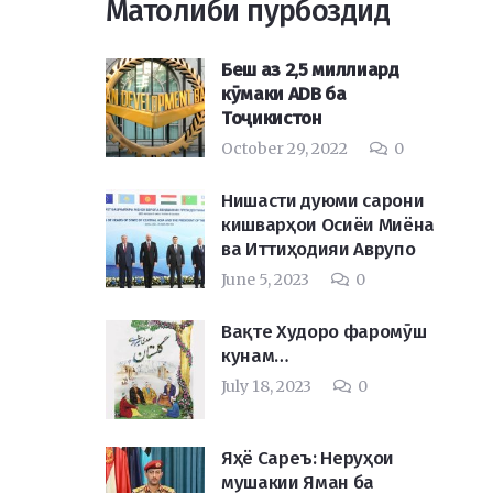
Матолиби пурбоздид
Беш аз 2,5 миллиард
кӯмаки ADB ба
Тоҷикистон
October 29, 2022
0
Нишасти дуюми сарони
кишварҳои Осиёи Миёна
ва Иттиҳодияи Аврупо
June 5, 2023
0
Вақте Худоро фаромӯш
кунам…
July 18, 2023
0
Яҳё Сареъ: Неруҳои
мушакии Яман ба