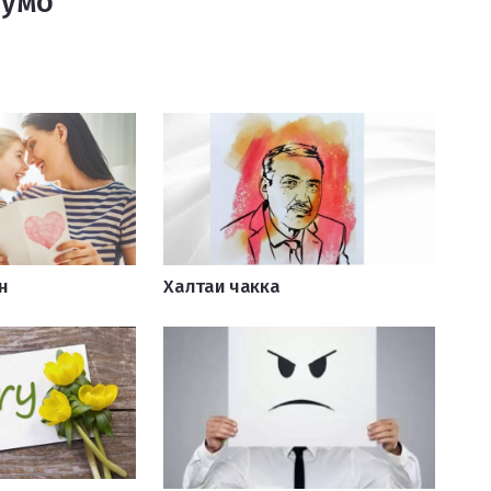
Шумо
н
Халтаи чакка