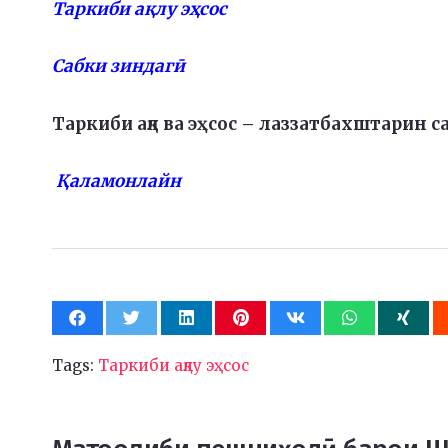
Таркиби ақлу эҳсос
Сабки зиндагӣ
Таркиби ақл ва эҳсос – лаззатбахштарин с
Қаламонлайн
Tags:
Таркиби ақлу эҳсос