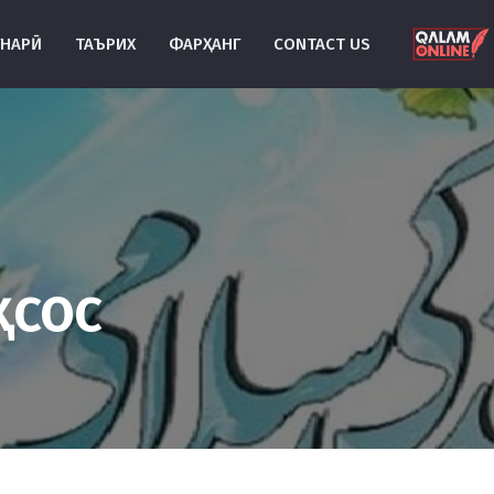
УНАРӢ
ТАЪРИХ
ФАРҲАНГ
CONTACT US
ҳсос