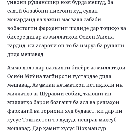
унвони рӯшанфикр ном бурда мешуд, ба
сахтӣ ба забони ниёгони худ сухан
мекарданд ва ҳамин масъала сабаби
вобастагии фарҳангии шадиде дар тоҷикҳо ва
бисёре дигар аз миллатҳои Осиёи Миёна
гардид, ки асароти он то ба имрӯз ба рӯшанӣ
дида мешавад.
Аммо ҳоло дар вазъияти бисёре аз миллатҳои
Осиёи Миёна тағйироти густардае дида
мешавад. Аз ҷумлаи неъматҳои истиқлоли ин
миллатҳо аз Шӯравии собиқ, талоши ин
миллатҳо барои бозгашт ба асл ва решаҳои
фарҳангӣ ва торихии худ будааст, ки дар ин
хусус Тоҷикистон то ҳудуде пешрав маҳсуб
мешавад. Дар ҳамин хусус Шоҳмансур