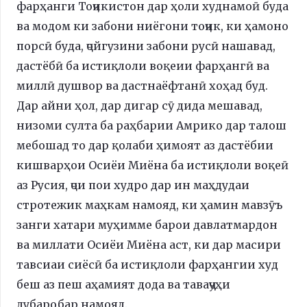
фарҳанги Тоҷикистон дар ҳоли худнамоӣ буда
ва модом ки забони ниёгони тоҷик, ки ҳамоно
порсӣ буда, ҷойгузини забони русӣ нашавад,
дастёбӣ ба истиқлоли воқеии фарҳангӣ ва
миллӣ душвор ва дастнаёфтанӣ хоҳад буд.
Дар айни ҳол, дар дигар сӯ дида мешавад,
низоми султа ба раҳбарии Амрико дар талош
мебошад то дар қолаби ҳимоят аз дастёбии
кишварҳои Осиёи Миёна ба истиқлоли воқеӣ
аз Русия, ҷои пои худро дар ин маҳдудаи
стротежик маҳкам намояд, ки ҳамин мавзӯъ
занги хатари муҳимме барои давлатмардон
ва миллати Осиёи Миёна аст, ки дар масири
тавсиаи сиёсӣ ба истиқлоли фарҳангии худ
беш аз пеш аҳамият дода ва таваҷҷуҳи
дубаробар намояд.