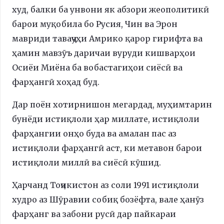
худ, балки ба унвони як абзори жеополитикӣ
барои муқобила бо Русия, Чин ва Эрон
мавриди таваҷҷуҳи Амрико қарор гирифта ва
ҳамин мавзӯъ даричаи вуруди кишварҳои
Осиёи Миёна ба вобастагиҳои сиёсӣ ва
фарҳангӣ хоҳад буд.
Дар поён хотирнишон мегардад, муҳимтарин
бунёди истиқлоли ҳар миллате, истиқлоли
фарҳангии онҳо буда ва амалан пас аз
истиқлоли фарҳангӣ аст, ки метавон барои
истиқлоли миллӣ ва сиёсӣ кӯшид.
Ҳарчанд Тоҷикистон аз соли 1991 истиқлоли
худро аз Шӯравии собиқ бозёфта, вале ҳанӯз
фарҳанг ва забони русӣ дар пайкараи