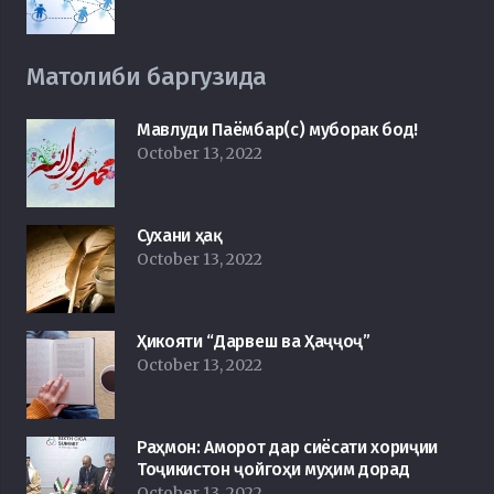
Матолиби баргузида
Мавлуди Паёмбар(с) муборак бод!
October 13, 2022
Сухани ҳақ
October 13, 2022
Ҳикояти “Дарвеш ва Ҳаҷҷоҷ”
October 13, 2022
Раҳмон: Аморот дар сиёсати хориҷии
Тоҷикистон ҷойгоҳи муҳим дорад
October 13, 2022