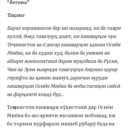
“бегона”
Таҳлил
Бархе коршиносон бар ин назаранд, ки ба таври
куллӣ, бояд таваҷҷуҳ дошт, ки кишварҳое чун
Тоҷикистон ва ё дигар кишварҳои ҳавзаи Осиёи
Миёна, на ба худии худ, балки ба унвони як
абзори жеополитикӣ барои муқобила бо Русия,
Чин ва Эрон мавриди таваҷҷуҳи Амрико қарор
гирифта ва ҳамин мавзӯъ даричаи вуруди
кишварҳои Осиёи Миёна ба вобастагиҳои сиёсӣ
ва фарҳангӣ хоҳад буд…
Тоҷикистон кишвари кӯҳистонӣ дар Осиёи
Миёна бо аксарияти мусалмон мебошад, ки
бо торихи пурфарозу нишеб рӯбарӯ буда ва