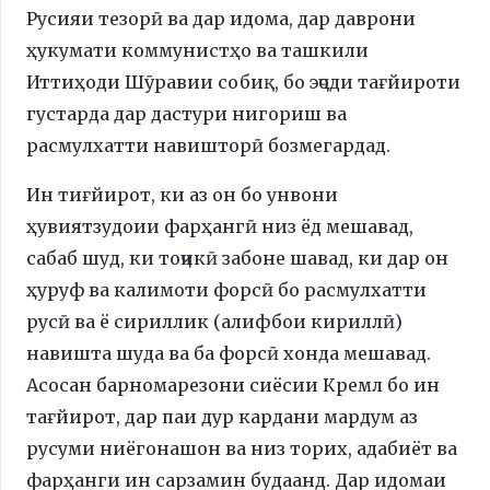
Русияи тезорӣ ва дар идома, дар даврони
ҳукумати коммунистҳо ва ташкили
Иттиҳоди Шӯравии собиқ, бо эҷоди тағйироти
густарда дар дастури нигориш ва
расмулхатти навишторӣ бозмегардад.
Ин тиғйирот, ки аз он бо унвони
ҳувиятзудоии фарҳангӣ низ ёд мешавад,
сабаб шуд, ки тоҷикӣ забоне шавад, ки дар он
ҳуруф ва калимоти форсӣ бо расмулхатти
русӣ ва ё сириллик (алифбои кириллӣ)
навишта шуда ва ба форсӣ хонда мешавад.
Асосан барномарезони сиёсии Кремл бо ин
тағйирот, дар паи дур кардани мардум аз
русуми ниёгонашон ва низ торих, адабиёт ва
фарҳанги ин сарзамин будаанд. Дар идомаи