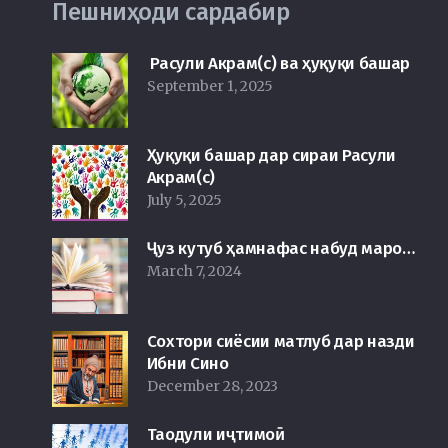
Пешниҳоди сардабир
Расули Акрам(с) ва ҳуқуқи башар
September 1, 2025
Ҳуқуқи башар дар сираи Расули
Акрам(с)
July 5, 2025
Ҷуз кутуб ҳамнафас набуд маро…
March 7, 2024
Сохтори сиёсии матлуб дар назди
Ибни Сино
December 28, 2023
Таодули иҷтимоӣ