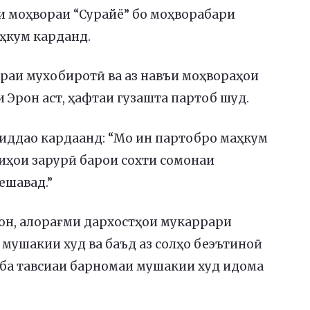
и моҳвораи “Сурайё” бо моҳворабари
ҳкум карданд.
ораи мухобиротӣ ва аз навъи моҳвораҳои
 Эрон аст, ҳафтаи гузашта партоб шуд.
 иддао кардаанд: “Мо ин партобро маҳкум
иҳои зарурӣ барои сохти сомонаи
ешавад.”
рон, алорағми дархостҳои мукаррари
мушакии худ ва баъд аз солҳо беэътиноӣ
ба тавсиаи барномаи мушакии худ идома