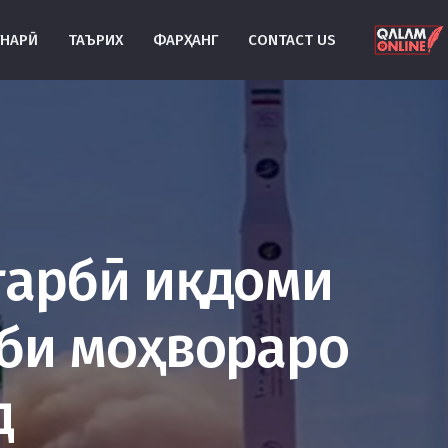
УНАРӢ
ТАЪРИХ
ФАРҲАНГ
CONTACT US
ғарбӣ иқдоми
оби моҳвораро
д