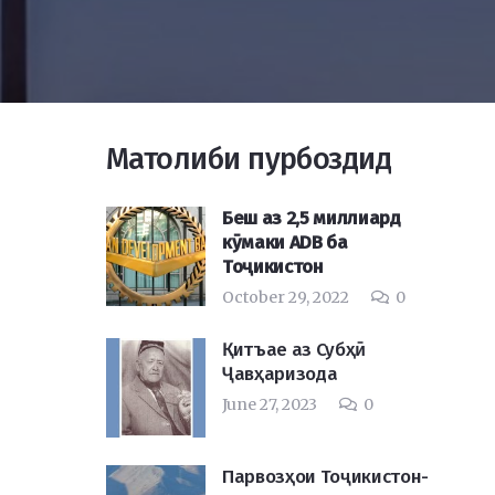
Матолиби пурбоздид
Беш аз 2,5 миллиард
кӯмаки ADB ба
Тоҷикистон
October 29, 2022
0
Қитъае аз Субҳӣ
Ҷавҳаризода
June 27, 2023
0
Парвозҳои Тоҷикистон-