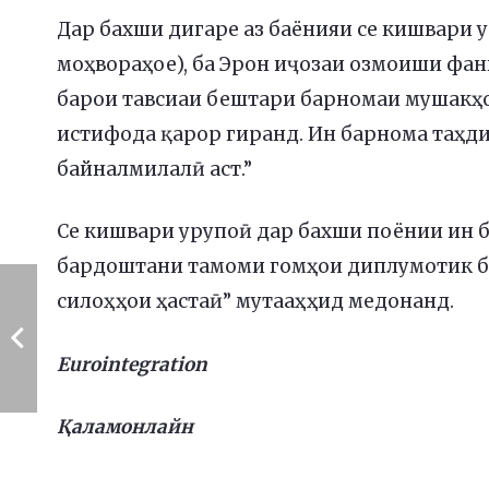
Дар бахши дигаре аз баёнияи се кишвари у
моҳвораҳое), ба Эрон иҷозаи озмоиши фан
барои тавсиаи бештари барномаи мушакҳ
истифода қарор гиранд. Ин барнома таҳди
байналмилалӣ аст.”
Се кишвари урупоӣ дар бахши поёнии ин б
бардоштани тамоми гомҳои диплумотик ба
силоҳҳои ҳастаӣ” мутааҳҳид медонанд.
Eurointegration
Қаламонлайн