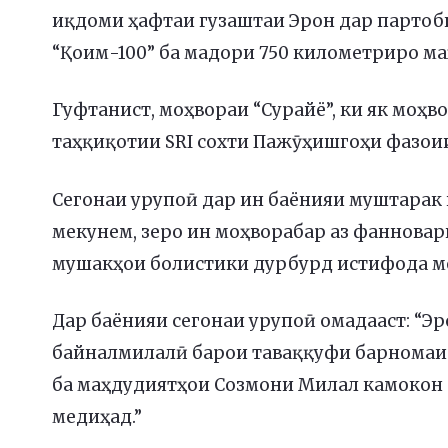
иқдоми ҳафтаи гузаштаи Эрон дар партоб
“Қоим-100” ба мадори 750 километриро ма
Гуфтанист, моҳвораи “Сурайё”, ки як моҳв
таҳқиқотии SRI сохти Пажӯҳишгоҳи фазоии
Сегонаи урупоӣ дар ин баёнияи муштарак
мекунем, зеро ин моҳворабар аз фанновар
мушакҳои болистики дурбурд истифода м
Дар баёнияи сегонаи урупоӣ омадааст: “Э
байналмилалӣ барои таваққуфи барномаи 
ба маҳдудиятҳои Созмони Милал камокон 
медиҳад.”