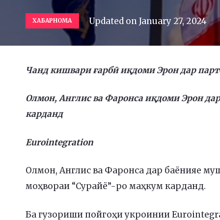
Updated on
January 27, 2024
ХАБАРНОМА
Чанд кишвари ғарбӣ иқдоми Эрон дар парт
Олмон, Англис ва Фаронса иқдоми Эрон да
карданд
Eurointegration
Олмон, Англис ва Фаронса дар баёнияе му
моҳвораи “Сурайё”-ро маҳкум карданд.
Ба гузориши пойгоҳи укроинии Eurointegra