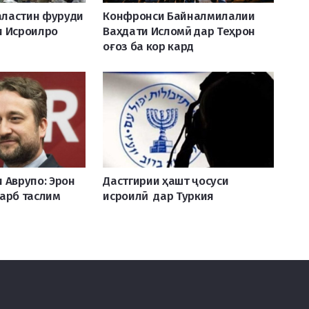
ластин фуруди
Конфронси Байналмилалии
и Исроилро
Ваҳдати Исломӣ дар Теҳрон
оғоз ба кор кард
 Аврупо: Эрон
Дастгирии ҳашт ҷосуси
арб таслим
исроилӣ дар Туркия