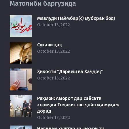
Матолиби баргузида
Мавлуди Паёмбар(с) муборак бод!
October 13, 2022
Сухани ҳақ
October 13, 2022
Ҳикояти “Дарвеш ва Ҳаҷҷоҷ”
October 13, 2022
Раҳмон: Аморот дар сиёсати
хориҷии Тоҷикистон ҷойгоҳи муҳим
дорад
October 13, 2022
Надидам хуштар аз шеъри ту