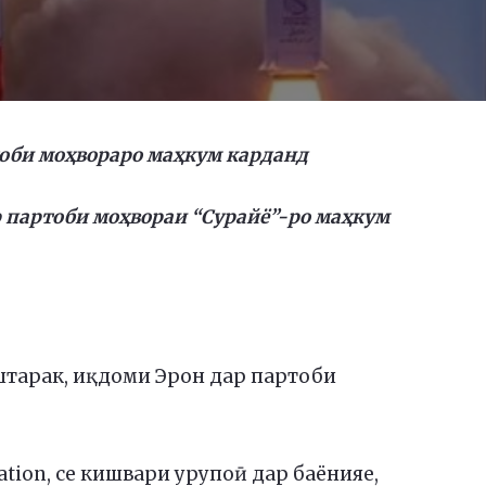
оби моҳвораро маҳкум карданд
р партоби моҳвораи “Сурайё”-ро маҳкум
штарак, иқдоми Эрон дар партоби
tion, се кишвари урупоӣ дар баёнияе,