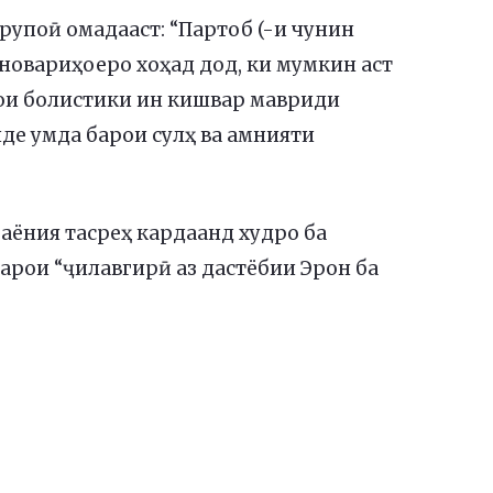
рупоӣ омадааст: “Партоб (-и чунин
новариҳоеро хоҳад дод, ки мумкин аст
ои болистики ин кишвар мавриди
де умда барои сулҳ ва амнияти
аёния тасреҳ кардаанд худро ба
рои “ҷилавгирӣ аз дастёбии Эрон ба