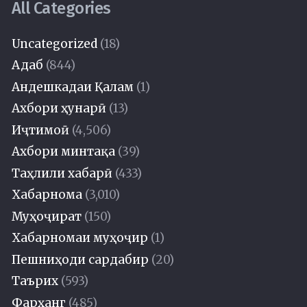
All Categories
Uncategorized
(18)
Адаб
(844)
Андешкадаи Қалам
(1)
Ахбори ҳунарӣ
(13)
Иҷтимоӣ
(4,506)
Ахбори минтақа
(39)
Таҳлили хабарӣ
(433)
Хабарнома
(3,010)
Муҳоҷират
(150)
Хабарномаи муҳоҷир
(1)
Пешниҳоди сардабир
(20)
Таърих
(593)
Фарҳанг
(485)