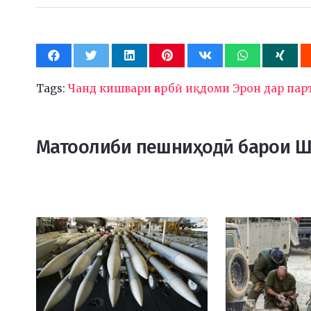
Tags:
Чанд кишвари ғарбӣ иқдоми Эрон дар па
Матоолиби пешниҳодӣ барои 