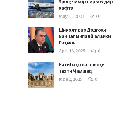
Эрон; чаҳор парвоз дар
ҳафта
May 21, 2023
0
Шикоят дар Додгоҳи
Байналмилалӣ алайҳи
Раҳмон
April 16, 2025
0
Катибаҳо ва алвоҳи
Тахти Ҷамшед
June 2, 2025
0