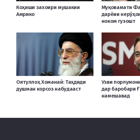
Коҳиши захоири мушакии
Муқовамати Фа
Амрико
дарёии нерӯҳо
ноком гузошт
Оятуллоҳ Хоманаӣ: Таҳдиди
Узви порлумони
душман корсоз набудааст
дар баробари Ғ
намешавад