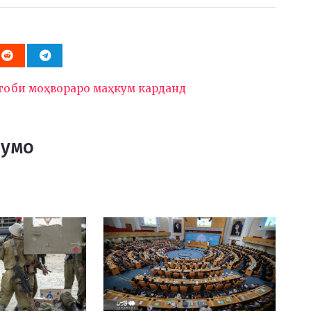
ртоби моҳвораро маҳкум карданд
Шумо