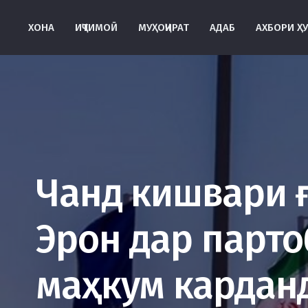
ХОНА
ИҶТИМОӢ
МУҲОҶИРАТ
АДАБ
АХБОРИ Ҳ
Чанд кишвари 
Эрон дар парт
маҳкум кардан