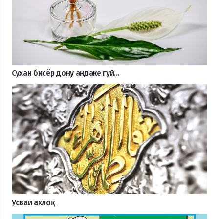
Сухан бисёр дону андаке гуй…
Усваи ахлоқ