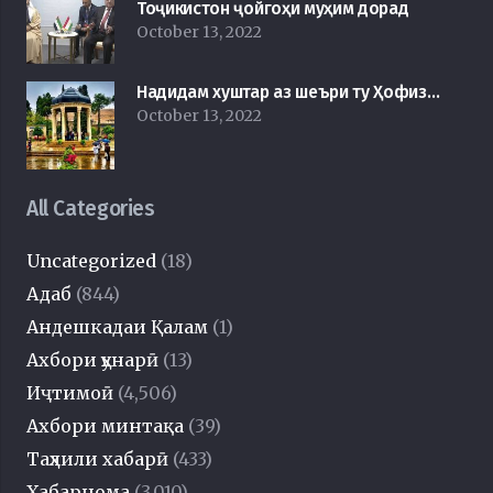
Тоҷикистон ҷойгоҳи муҳим дорад
October 13, 2022
Надидам хуштар аз шеъри ту Ҳофиз…
October 13, 2022
All Categories
Uncategorized
(18)
Адаб
(844)
Андешкадаи Қалам
(1)
Ахбори ҳунарӣ
(13)
Иҷтимоӣ
(4,506)
Ахбори минтақа
(39)
Таҳлили хабарӣ
(433)
Хабарнома
(3,010)