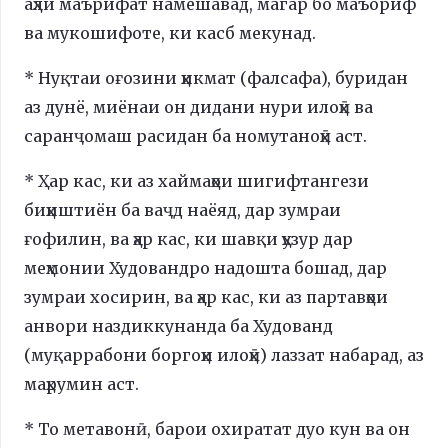
аҳли маърифат намешавад, магар бо маъориф
ва мукошифоте, ки касб мекунад.
* Нуқтаи оғозини ҳикмат (фалсафа), буридан
аз дунё, миёнаи он дидани нури илоҳӣ ва
саранҷомаш расидан ба номутаноҳӣ аст.
* Ҳар кас, ки аз хаймаҳои шигифтангези
биҳиштиён ба ваҷд наёяд, дар зумраи
ғофилин, ва ҳар кас, ки шавқи ҳузур дар
меҳмонии Худовандро надошта бошад, дар
зумраи хосирин, ва ҳар кас, ки аз партавҳои
анвори наздиккунанда ба Худованд
(муқаррабони боргоҳи илоҳӣ) лаззат набарад, аз
маҳрумин аст.
* То метавонӣ, барои охиратат дуо кун ва он