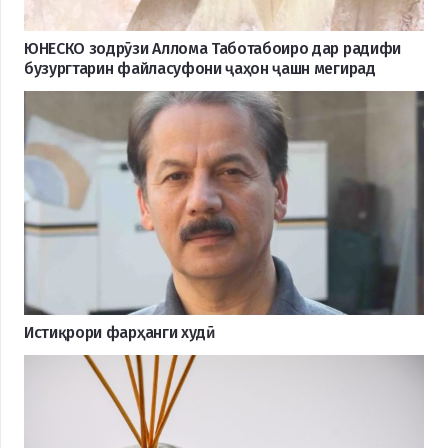
ЮНЕСКО зодрӯзи Аллома Таботабоиро дар радифи
бузургтарин файласуфони ҷаҳон ҷашн мегирад
Истиқрори фарҳанги худӣ