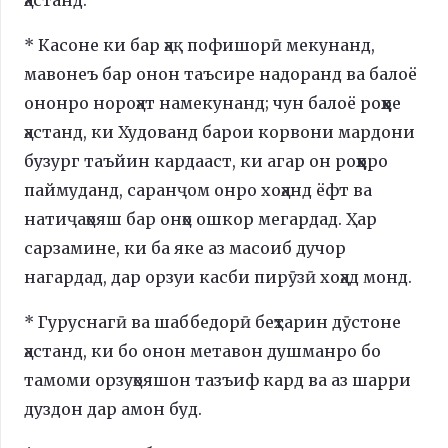
* Касоне ки бар ҳақ пофишорӣ мекунанд,
мавонеъ бар онон таъсире надоранд ва балоё
ононро нороҳат намекунанд; чун балоё роҳҳое
ҳастанд, ки Худованд барои корвони мардони
бузург таъйин кардааст, ки агар он роҳҳоро
паймуданд, саранҷом онро хоҳанд ёфт ва
натиҷаҳояш бар онҳо ошкор мегардад. Ҳар
сарзамине, ки ба яке аз масоиб дучор
нагардад, дар орзуи касби пирӯзӣ хоҳад монд.
* Гуруснагӣ ва шаббедорӣ беҳтарин дӯстоне
ҳастанд, ки бо онон метавон душманро бо
тамоми орзуҳояшон тазъиф кард ва аз шарри
дуздон дар амон буд.