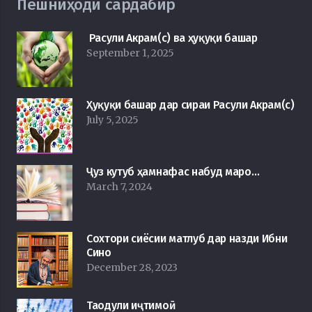
Пешниҳоди сардабир
Расули Акрам(с) ва ҳуқуқи башар
September 1, 2025
Ҳуқуқи башар дар сираи Расули Акрам(с)
July 5, 2025
Ҷуз кутуб ҳамнафас набуд маро…
March 7, 2024
Сохтори сиёсии матлуб дар назди Ибни
Сино
December 28, 2023
Таодули иҷтимоӣ