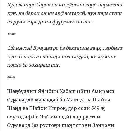
Худовандро барои он ки дӯсташ дорӣ парастиш
кун, на барои он ки аз ӯ метарсӣ; чун парастиш
аз рӯйи тарс дини фурӯмоягон аст.
***
Эй инсон! Вуҷудатро ба беҳтарин ваҷҳ тарбият
кун ва онро аз палидӣ пок гардон, ки арзиши
корҳо ба зоҳираш аст.
***
Шаҳобуддин Яҳё ибни Ҳабаш ибни Амираки
Суҳравардӣ мулаққаб ба Мақтул ва Шайхи
Шаҳид ва Шайхи Ишроқ, дар соли 549 ҳ.қ
(мусодиф бо 1154 милодӣ) дар рустои
Суҳравард (аз рустоҳои шаҳристони Занҷони