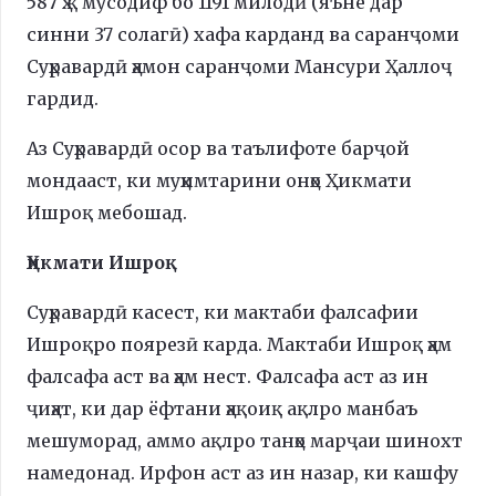
587 ҳ.қ мусодиф бо 1191 милодӣ (яъне дар
синни 37 солагӣ) хафа карданд ва саранҷоми
Суҳравардӣ ҳамон саранҷоми Мансури Ҳаллоҷ
гардид.
Аз Суҳравардӣ осор ва таълифоте барҷой
мондааст, ки муҳимтарини онҳо Ҳикмати
Ишроқ мебошад.
Ҳикмати Ишроқ
Суҳравардӣ касест, ки мактаби фалсафии
Ишроқро поярезӣ карда. Мактаби Ишроқ ҳам
фалсафа аст ва ҳам нест. Фалсафа аст аз ин
ҷиҳат, ки дар ёфтани ҳақоиқ ақлро манбаъ
мешуморад, аммо ақлро танҳо марҷаи шинохт
намедонад. Ирфон аст аз ин назар, ки кашфу