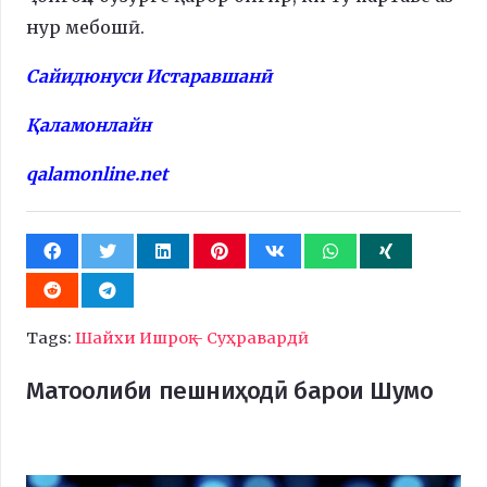
нур мебошӣ.
Сайидюнуси Истаравшанӣ
Қаламонлайн
qalamonline.net
Tags:
Шайхи Ишроқ – Суҳравардӣ
Матоолиби пешниҳодӣ барои Шумо