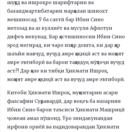
шуҳуд ва ишроқро шарифтарин ва
баландмартибатарин марҳилаи шинохт
мешиносад. Ӯ ба сахтӣ бар Ибни Сино
метозад ва аз куллиёт ва мусули Афлотун
дифоъ мекунад. Бар ҳастишиносии Ибни Сино
эрод мегирад, ки чаро изҳор дошта, ки дар ҳар
шаъйи мавҷуд, вуҷуд амре ҳақиқӣ аст ва моҳият
амре эътиборӣ ва барои таҳаққуқ мӯҳтоҷи вуҷуд
аст?! Дар ҳоле ки тибқи Ҳикмати Ишроқ,
моҳият амре ҳақиқӣ аст ва вуҷуд амре эътиборӣ.
Китоби Ҳикмати Ишроқ, муҳимтарин асари
фалсафии Суҳравардӣ, дар воқеъ ба назарияи
Ибни Сино барои таъсиси Ҳикмати Машриқӣ
ҷомеаи амал пӯшонд. Ӯро зиндакунандаи
ирфони ориёӣ ва падидоварандаи Ҳикмати