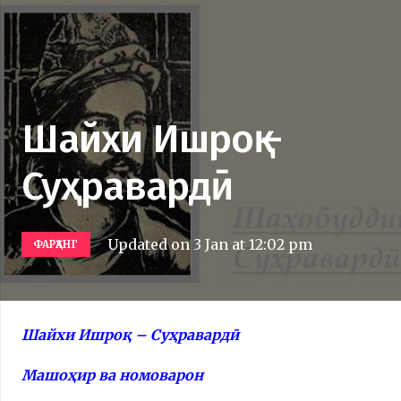
Шайхи Ишроқ –
Суҳравардӣ
Updated on
3 Jan at 12:02 pm
ФАРҲАНГ
Шайхи Ишроқ – Суҳравардӣ
Машоҳир ва номоварон