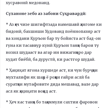
хусравонӣ медонанд.
Суханоне зебо аз забони Суҳравардӣ:
* Аз ҳеч чизе шигифтзада намешавӣ ҳангоме ки
бидонӣ, бахшиши Худованд поённопазир аст
ва хондани Қуръон бар ту бойиста аст бад-он
гуна ки тасаввур кунӣ Қуръон танҳо барои ту
нозил шудааст ва агар ин вижагиҳоро дар
худат биёбӣ, ба дурустӣ, ки растгор шудаӣ.
* Ҳақиқат ягона хуршеде аст, ки чун бурҷҳои
мухталифи як шаҳр ё роҳҳои ғайри аслӣ ба
суратҳои мутафовите дида мешавад, вале дар
асл як ҳақиқати воҳид аст.
* Ҳеч кас танҳо бо таҳаммули сахтии фаровон