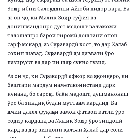
Зоҳир ибни Салоҳуддини Айюбӣ дидор кард. Ва
аз он ҷо, ки Малик Зоҳир сӯфия ва
донишмандонро дӯст медошт ва тамоми
талошашро барои гиромӣ доштани онон
сарф мекард, аз Суҳравардӣ хост, то дар Ҳалаб
сокин шавад. Суҳравардӣ ҳам даъвати ӯро
пазируфт ва дар ин шаҳр сукно гузид.
Аз он ҷо, ки Суҳравардӣ афкор ва ҳақоиқеро, ки
бештари мардум наметавонистанд дарк
кунанд, бо сароҳат баён медошт, душманонаш
ӯро ба зиндиқ будан муттаҳам карданд. Ба
ҳамин далел фуқаҳои замон фатвои қатли ӯро
содир карданд ва Малик Зоҳир ӯро зиндонӣ
кард ва дар зиндони қалъаи Ҳалаб дар соли