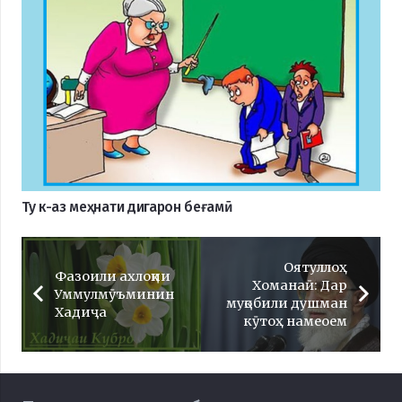
Ту к-аз меҳнати дигарон беғамӣ
Оятуллоҳ
Фазоили ахлоқии
Хоманаӣ: Дар
Уммулмӯъминин
муқобили душман
Хадиҷа
кӯтоҳ намеоем