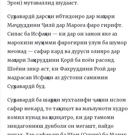
Эрон) мутаваллид шудааст.
Суҳравардӣ дарсҳои ибтидоиро дар маҳзари
Маҷдуддини Ҷилӣ дар Мароға фаро гирифт.
Сипас ба Исфаҳон — ки дар он замон яке аз
марокизи муҳимми фарогирии улум ба шумор
меомад — сафар кард ва дуруси олияро дар
маҳзари Заҳируддини Қорӣ ба поён расонд.
Шоёни зикр аст, ки Фахруддини Розӣ дар
мадрасаи Исфаҳон аз дӯстони самимии
Суҳравардӣ буд.
Суҳравардӣ ба шаҳрҳои мухталифи ҷаҳони ислом
сафар мекард, то таҳқиқот ва маълумоти худро
комил кунад ва ҳақиқатро, ки дар тамоми
зиндагонияш дунболи он мегашт, пайдо
кунад. Дар сафараш ба Шом (Сурия) бо Малик