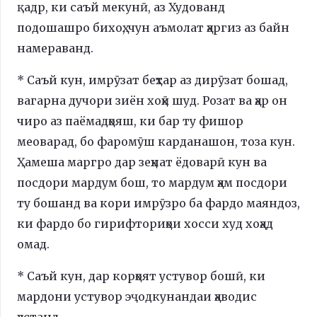
қадр, ки саъй мекунӣ, аз Худованд
подошашро бихоҳ, чун аъмолат ҳаргиз аз байн
намераванд.
* Саъй кун, имрӯзат беҳтар аз дирӯзат бошад,
вагарна дучори зиён хоҳӣ шуд. Розат ва ҳар он
чиро аз паёмадҳояш, ки бар ту фишор
меоварад, бо фаромӯш карданашон, тоза кун.
Ҳамеша маргро дар зеҳнат ёдоварӣ кун ва
посдори мардум бош, то мардум ҳам посдори
ту бошанд ва кори имрӯзро ба фардо маяндоз,
ки фардо бо гирифториҳои хосси худ хоҳад
омад.
* Саъй кун, дар корҳоят устувор бошӣ, ки
мардони устувор эҷодкунандаи ҳаводис
ҳастанд.