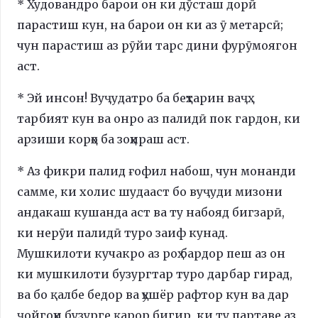
* Худовандро барои он ки дӯсташ дорӣ
парастиш кун, на барои он ки аз ӯ метарсӣ;
чун парастиш аз рӯйи тарс дини фурӯмоягон
аст.
* Эй инсон! Вуҷудатро ба беҳтарин ваҷҳ
тарбият кун ва онро аз палидӣ пок гардон, ки
арзиши корҳо ба зоҳираш аст.
* Аз фикри палид ғофил набош, чун монанди
самме, ки холис шудааст бо вуҷуди мизони
андакаш кушанда аст ва ту набояд бигзарӣ,
ки нерӯи палидӣ туро заиф кунад.
Мушкилоти кучакро аз роҳ бардор пеш аз он
ки мушкилоти бузургтар туро дарбар гирад,
ва бо қалбе бедор ва ҳушёр рафтор кун ва дар
ҷойгоҳи бузурге қарор бигир, ки ту партаве аз