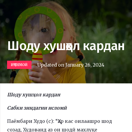
Шоду хушҳол кардан
Updated on
January 26, 2024
ИҶТИМОӢ
Шоду хушҳол кардан
Сабки зиндагии исломӣ
Паёмбари Худо (с): “Ҳар кас оилаашро шод
созад, Худованд аз он шодӣ махлуқе