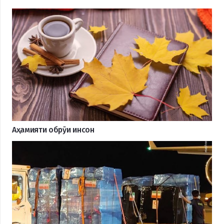
Аҳамияти обрӯи инсон