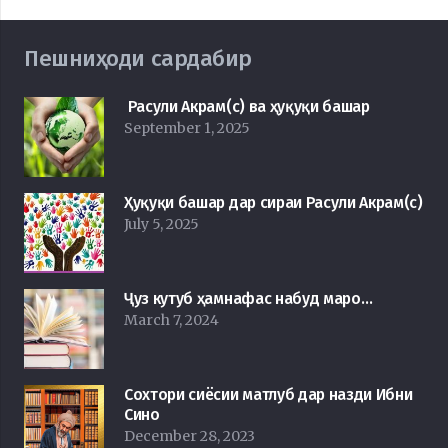
Пешниҳоди сардабир
Расули Акрам(с) ва ҳуқуқи башар
September 1, 2025
Ҳуқуқи башар дар сираи Расули Акрам(с)
July 5, 2025
Ҷуз кутуб ҳамнафас набуд маро…
March 7, 2024
Сохтори сиёсии матлуб дар назди Ибни
Сино
December 28, 2023