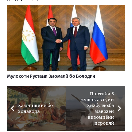
Мулоқоти Рустами Эмомалӣ бо Володин
Партоби 8
мушак аз сӯйи
Ҳамнишинӣ бо
Ҳизбуллоҳ ба
хонавода
мавозеи
низомиёни
исроилӣ