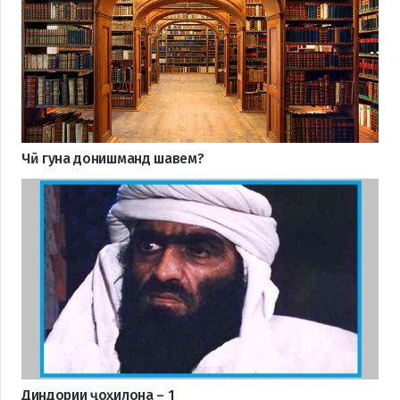
Чӣ гуна донишманд шавем?
Диндории ҷоҳилона – 1