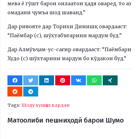
мева ё гӯшт барои оилаатон ҳадя оваред, то аз
омадани ҷумъа шод шаванд.”
Дар ривояте дар Торихи Димишқ овардааст:
“Паёмбар (с), шӯхтабътарини мардум буд.”
Дар Алмӯъҷам-ус-сағир овардааст: “Паёмбари
Худо (с) шӯхтарини мардум бо кӯдакон буд.”
Tags:
Шоду хушҳол кардан
Матоолиби пешниҳодӣ барои Шумо