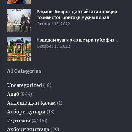
Раҳмон: Аморот дар сиёсати хориҷии
Тоҷикистон ҷойгоҳи муҳим дорад
October 13, 2022
Надидам хуштар аз шеъри ту Ҳофиз…
October 13, 2022
All Categories
Uncategorized
(18)
Адаб
(844)
Андешкадаи Қалам
(1)
Ахбори ҳунарӣ
(13)
Иҷтимоӣ
(4,506)
Ахбори минтақа
(39)