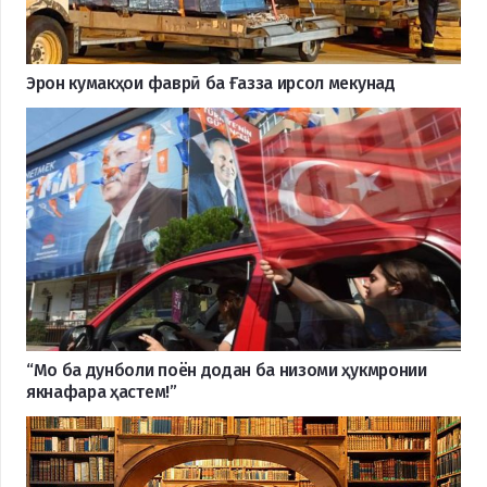
Эрон кумакҳои фаврӣ ба Ғазза ирсол мекунад
“Мо ба дунболи поён додан ба низоми ҳукмронии
якнафара ҳастем!”