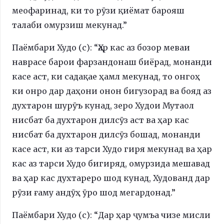
меофаринад, ки то рӯзи қиёмат барояш
талаби омурзиш мекунад.”
Паёмбари Худо (с): “Ҳар кас аз бозор меваи
наврасе барои фарзандонаш биёрад, монанди
касе аст, ки садақае ҳамл мекунад, то онгоҳ
ки онро дар даҳони онон бигузорад ва бояд аз
духтарон шурӯъ кунад, зеро Худои Мутаол
нисбат ба духтарон дилсӯз аст ва ҳар кас
нисбат ба духтарон дилсӯз бошад, монанди
касе аст, ки аз тарси Худо гиря мекунад ва ҳар
кас аз тарси Худо бигиряд, омурзида мешавад
ва ҳар кас духтареро шод кунад, Худованд дар
рӯзи ғаму андӯҳ ӯро шод мегардонад.”
Паёмбари Худо (с): “Дар ҳар ҷумъа чизе мисли