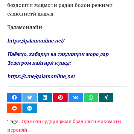
боздошти мақомоти радаи болои режими
саҳюнистӣ шавад.
Қаламонлайн
https://qalamonline.net/
Паёмҳо, хабарҳо ва таҳлилҳои моро дар
Телегром пайгирӣ кунед:
https://t.me/qalamonline_net
Tags:
Эҳтимоли судури ҳукми боздошти мақомоти
исроилӣ