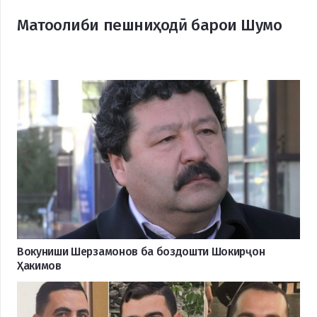
Матоолиби пешниҳодӣ барои Шумо
Вокуниши Шерзамонов ба боздошти Шокирҷон
Ҳакимов