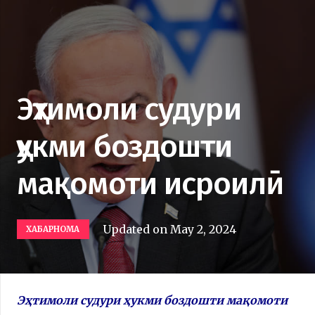
Эҳтимоли судури
ҳукми боздошти
мақомоти исроилӣ
Updated on
May 2, 2024
ХАБАРНОМА
Эҳтимоли судури ҳукми боздошти мақомоти