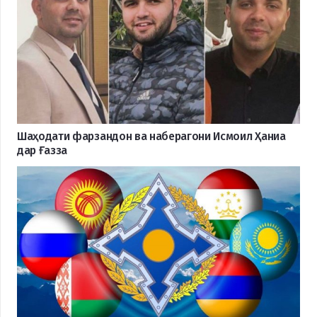
Шаҳодати фарзандон ва наберагони Исмоил Ҳаниа
дар Ғазза