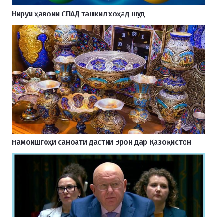
Нируи ҳавоии СПАД ташкил хоҳад шуд
Намоишгоҳи саноати дастии Эрон дар Қазоқистон