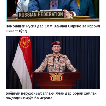
Намояндаи Русия дар СММ: Ҳамлаи Омрико ва Исроил
шикаст хӯрд
Баёнияи нерӯҳои мусаллаҳи Яман дар бораи ҳамлаи
паҳподии имрӯз ба Исроил