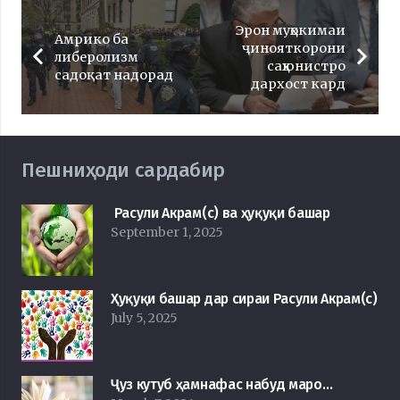
Эрон муҳокимаи
Амрико ба
ҷинояткорони
либеролизм
саҳюнистро
садоқат надорад
дархост кард
Пешниҳоди сардабир
Расули Акрам(с) ва ҳуқуқи башар
September 1, 2025
Ҳуқуқи башар дар сираи Расули Акрам(с)
July 5, 2025
Ҷуз кутуб ҳамнафас набуд маро…