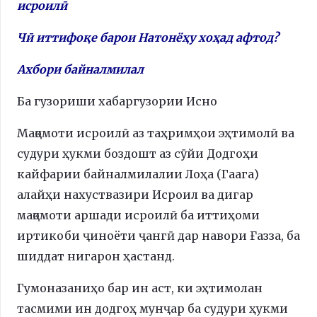
исроилӣ
Чӣ иттифоқе барои Натонёҳу хоҳад афтод?
Ахбори байналмилал
Ба гузориши хабаргузории Исно
Мақомоти исроилӣ аз таҳримҳои эҳтимолӣ ва
судури ҳукми боздошт аз сӯйи Додгоҳи
кайфарии байналмилалии Лоҳа (Гаага)
алайҳи нахуствазири Исроил ва дигар
мақомоти аршади исроилӣ ба иттиҳоми
иртикоби ҷиноёти ҷангӣ дар навори Ғазза, ба
шиддат нигарон ҳастанд.
Гумоназаниҳо бар ин аст, ки эҳтимолан
тасмими ин додгоҳ мунҷар ба судури ҳукми