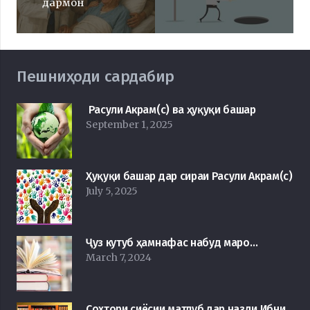
дармон
Пешниҳоди сардабир
Расули Акрам(с) ва ҳуқуқи башар
September 1, 2025
Ҳуқуқи башар дар сираи Расули Акрам(с)
July 5, 2025
Ҷуз кутуб ҳамнафас набуд маро…
March 7, 2024
Сохтори сиёсии матлуб дар назди Ибни