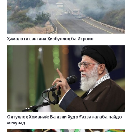
Ҳамалоти сангини Ҳизбуллоҳ ба Исроил
Оятуллоҳ Хоманаӣ: Ба изни Худо Ғазза ғалаба пайдо
мекунад