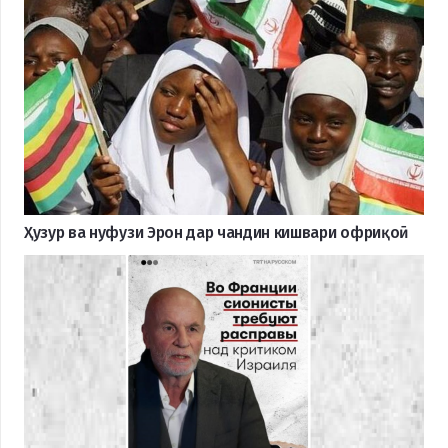
Ҳузур ва нуфузи Эрон дар чандин кишвари офриқоӣ