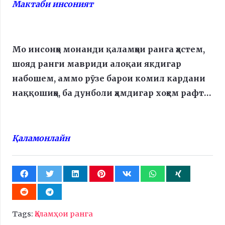
Мактаби инсоният
Мо инсонҳо монанди қаламҳои ранга ҳастем,
шояд ранги мавриди алоқаи якдигар
набошем, аммо рӯзе барои комил кардани
наққошиҳо, ба дунболи ҳамдигар хоҳем рафт…
Қаламонлайн
Tags:
Қаламҳои ранга