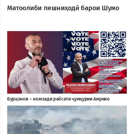
Матоолиби пешниҳодӣ барои Шумо
Бурҳонов – номзади раёсати ҷумҳурии Амрико