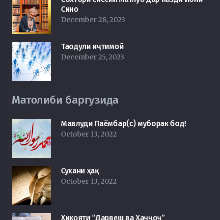
Сино
December 28, 2023
Таодули иҷтимоӣ
December 25, 2023
Матолиби баргузида
Мавлуди Паёмбар(с) муборак бод!
October 13, 2022
Сухани ҳақ
October 13, 2022
Ҳикояти “Дарвеш ва Ҳаҷҷоҷ”