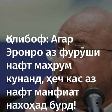
Қолибоф: Агар
Эронро аз фурӯши
нафт маҳрум
кунанд, ҳеч кас аз
нафт манфиат
нахоҳад бурд!