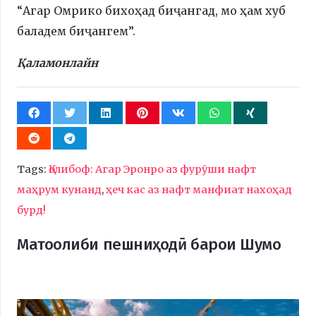
“Агар Омрико бихоҳад биҷангад, мо ҳам хуб
баладем биҷангем”.
Қаламонлайн
Tags:
Қолибоф: Агар Эронро аз фурӯши нафт
маҳрум кунанд
,
ҳеч кас аз нафт манфиат нахоҳад
бурд!
Матоолиби пешниҳодӣ барои Шумо