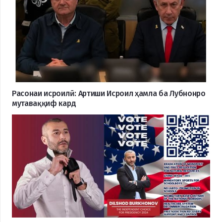
Расонаи исроилӣ: Артиши Исроил ҳамла ба Лубнонро
мутаваққиф кард