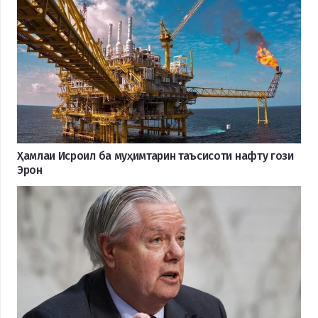
Ҳамлаи Исроил ба муҳимтарин таъсисоти нафту гози
Эрон