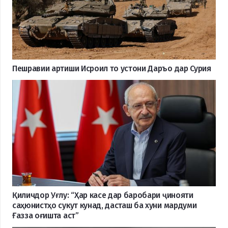
Пешравии артиши Исроил то устони Даръо дар Сурия
Қиличдор Уғлу: “Ҳар касе дар баробари ҷинояти
саҳюнистҳо сукут кунад, дасташ ба хуни мардуми
Ғазза оғишта аст”