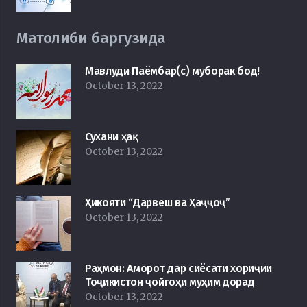
Матолиби баргузида
Мавлуди Паёмбар(с) муборак бод!
October 13, 2022
Сухани ҳақ
October 13, 2022
Ҳикояти “Дарвеш ва Ҳаҷҷоҷ”
October 13, 2022
Раҳмон: Аморот дар сиёсати хориҷии
Тоҷикистон ҷойгоҳи муҳим дорад
October 13, 2022