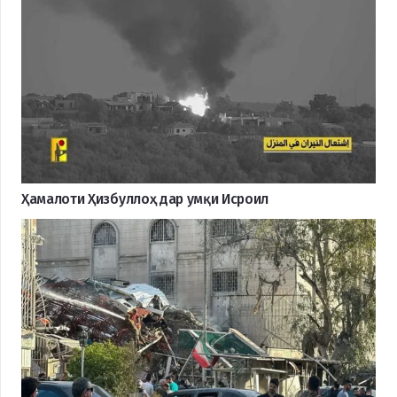
Ҳамалоти Ҳизбуллоҳ дар умқи Исроил