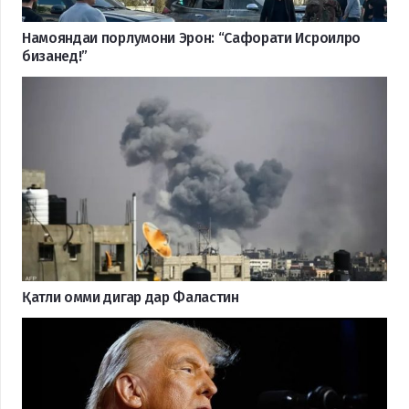
Намояндаи порлумони Эрон: “Сафорати Исроилро
бизанед!”
Қатли омми дигар дар Фаластин