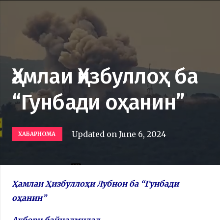
Ҳамлаи Ҳизбуллоҳ ба
“Гунбади оҳанин”
Updated on
June 6, 2024
ХАБАРНОМА
Ҳамлаи Ҳизбуллоҳи Лубнон ба “Гунбади
оҳанин”
Ахбори байналмилал