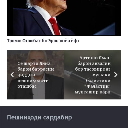
Тромп: Оташбас бо Эрон поён ёфт
Артиши Яман
Се шарти Ҳаниа
барои аввалин
барои баррасии
бор тасовире аз
ҷиддии
мушаки
пешниҳодоти
болистики
оташбас
“Фаластин”
мунташир кард
Пешниҳоди сардабир