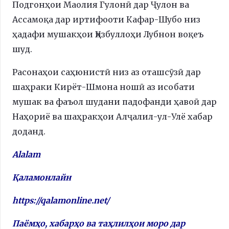
Подгонҳои Маолия Гулонӣ дар Ҷулон ва
Ассамоқа дар иртифооти Кафар-Шубо низ
ҳадафи мушакҳои Ҳизбуллоҳи Лубнон воқеъ
шуд.
Расонаҳои саҳюнистӣ низ аз оташсӯзӣ дар
шаҳраки Кирёт-Шмона ношӣ аз исобати
мушак ва фаъол шудани падофанди ҳавоӣ дар
Наҳориё ва шаҳракҳои Алҷалил-ул-Улё хабар
доданд.
Alalam
Қаламонлайн
https://qalamonline.net/
Паёмҳо, хабарҳо ва таҳлилҳои моро дар