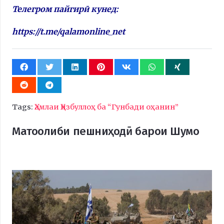
Телегром пайгирӣ кунед:
https://t.me/qalamonline_net
Tags:
Ҳамлаи Ҳизбуллоҳ ба “Гунбади оҳанин”
Матоолиби пешниҳодӣ барои Шумо