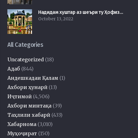
Надидам хуштар аз шеъри ту Ҳофиз…
October 13, 2022
All Categories
Uncategorized
(18)
Адаб
(844)
Андешкадаи Қалам
(1)
Ахбори ҳунарӣ
(13)
Иҷтимоӣ
(4,506)
Ахбори минтақа
(39)
Таҳлили хабарӣ
(433)
Хабарнома
(3,010)
Муҳоҷират
(150)