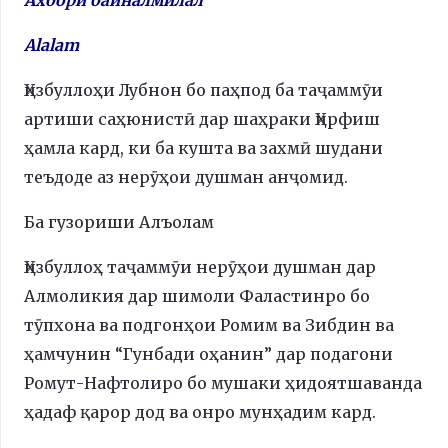
Alalam
Ҳизбуллоҳи Лубнон бо паҳпод ба таҷаммӯи
артиши саҳюнистӣ дар шаҳраки Ҳирфиш
ҳамла кард, ки ба кушта ва захмӣ шудани
теъдоде аз нерӯҳои душман анҷомид.
Ба гузориши Алъолам
Ҳизбуллоҳ таҷаммӯи нерӯҳои душман дар
Алмоликия дар шимоли Фаластинро бо
тӯпхона ва подгонҳои Ромим ва Зибдин ва
ҳамчунин “Гунбади оҳанин” дар подагони
Ромут-Нафтолиро бо мушаки ҳидоятшаванда
ҳадаф қарор дод ва онро мунҳадим кард.