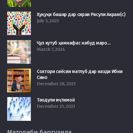
Ҳуқуқи башар дар сираи Расули Акрам(с)
July 5, 2025
Ҷуз кутуб ҳамнафас набуд маро…
March 7, 2024
Сохтори сиёсии матлуб дар назди Ибни
Сино
December 28, 2023
Таодули иҷтимоӣ
December 25, 2023
Матолиби баргузида