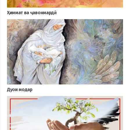
Ҳиммат ва ҷавонмардӣ
Дуои модар