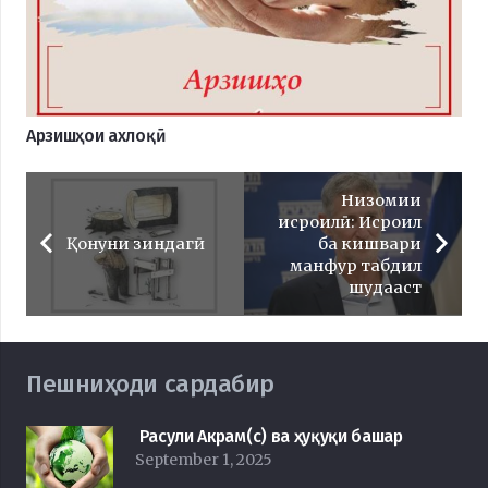
Арзишҳои ахлоқӣ
Низомии
исроилӣ: Исроил
Қонуни зиндагӣ
ба кишвари
манфур табдил
шудааст
Пешниҳоди сардабир
Расули Акрам(с) ва ҳуқуқи башар
September 1, 2025