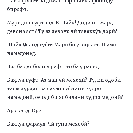
Пас бархост ва доман бар Шайх афшонду
бирафт.
Муридон гуфтанд: Ё Шайх! Дидӣ ин мард
девона аст? Ту аз девона чӣ таваққӯъ дорӣ?
Шайх Ҷунайд гуфт: Маро бо ӯ кор аст. Шумо
намедонед.
Боз ба дунболи ӯ рафт, то ба ӯ расид.
Баҳлул гуфт: Аз ман чӣ мехоҳӣ? Ту, ки одоби
таом хӯрдан ва сухан гуфтани худро
намедонӣ, оё одоби хобидани худро медонӣ?
Арз кард: Оре!
Баҳлул фармуд: Чӣ гуна мехобӣ?