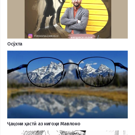
Осӯхта
Ҷаҳони ҳастӣ аз нигоҳи Мавлоно