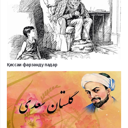
Қиссаи фарзанду падар