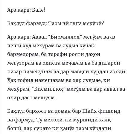
Арз кард: Бале!
Баҳлул фармуд: Таом чӣ гуна мехӯрӣ?
Арз кард: Аввал “Бисмиллоҳ” мегӯям ва аз
пеши худ мехӯрам ва луқма кучак
бармедорам, ба тарафи рости даҳон
мегузорам ва оҳиста меҷавам ва ба дигарон
назар намекунам ва дар мавқеи хӯрдан аз ёди
Ҳақ ғофил намешавам ва ҳар луқмае, ки
мехӯрам, “Бисмиллоҳ” мегӯям ва дар аввал ва
охир даст мешӯям.
Баҳлул бархост ва доман бар Шайх фишонд
ва фармуд: Ту мехоҳӣ, ки муршиди халқ
бошӣ, дар сурате ки ҳанӯз таом хӯрдани