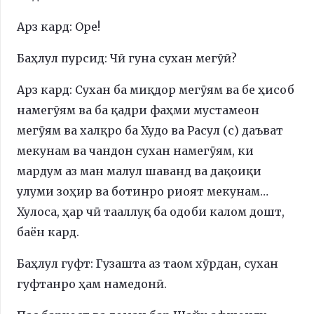
Арз кард: Оре!
Баҳлул пурсид: Чӣ гуна сухан мегӯӣ?
Арз кард: Сухан ба миқдор мегӯям ва бе ҳисоб
намегӯям ва ба қадри фаҳми мустамеон
мегӯям ва халқро ба Худо ва Расул (с) даъват
мекунам ва чандон сухан намегӯям, ки
мардум аз ман малул шаванд ва дақоиқи
улуми зоҳир ва ботинро риоят мекунам…
Хулоса, ҳар чӣ тааллуқ ба одоби калом дошт,
баён кард.
Баҳлул гуфт: Гузашта аз таом хӯрдан, сухан
гуфтанро ҳам намедонӣ.