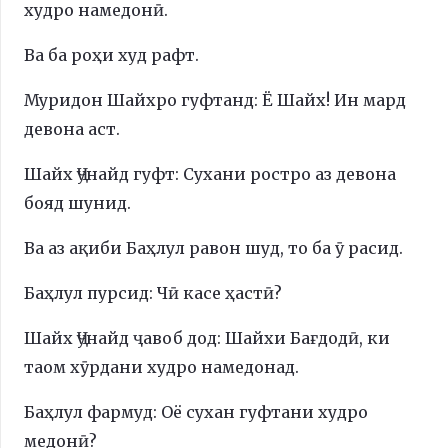
худро намедонӣ.
Ва ба роҳи худ рафт.
Муридон Шайхро гуфтанд: Ё Шайх! Ин мард
девона аст.
Шайх Ҷунайд гуфт: Сухани ростро аз девона
бояд шунид.
Ва аз ақиби Баҳлул равон шуд, то ба ӯ расид.
Баҳлул пурсид: Чӣ касе ҳастӣ?
Шайх Ҷунайд ҷавоб дод: Шайхи Бағдодӣ, ки
таом хӯрдани худро намедонад.
Баҳлул фармуд: Оё сухан гуфтани худро
медонӣ?