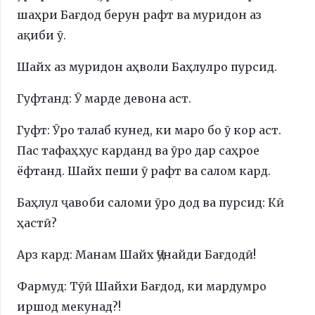
шаҳри Бағдод берун рафт ва муридон аз
ақиби ӯ.
Шайх аз муридон аҳволи Баҳлулро пурсид.
Гуфтанд: Ӯ марде девона аст.
Гуфт: Ӯро талаб кунед, ки маро бо ӯ кор аст.
Пас тафаҳҳус карданд ва ӯро дар саҳрое
ёфтанд. Шайх пеши ӯ рафт ва салом кард.
Баҳлул ҷавоби саломи ӯро дод ва пурсид: Кӣ
ҳастӣ?
Арз кард: Манам Шайх Ҷунайди Бағдодӣ!
Фармуд: Тӯӣ Шайхи Бағдод, ки мардумро
иршод мекунад?!