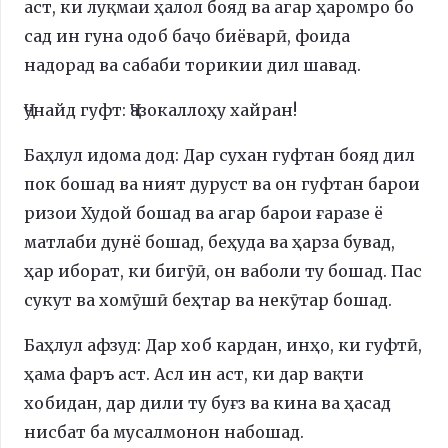
аст, ки луқмаи ҳалол бояд ва агар ҳаромро бо
сад ин гуна одоб баҷо биёварӣ, фоида
надорад ва сабаби торикии дил шавад.
Ҷунайд гуфт: Ҷазокаллоҳу хайран!
Баҳлул идома дод: Дар сухан гуфтан бояд дил
пок бошад ва ният дуруст ва он гуфтан барои
ризои Худой бошад ва агар барои ғаразе ё
матлаби дунё бошад, беҳуда ва ҳарза бувад,
ҳар иборат, ки бигӯӣ, он ваболи ту бошад. Пас
сукут ва хомӯшӣ беҳтар ва некӯтар бошад.
Баҳлул афзуд: Дар хоб кардан, инҳо, ки гуфтӣ,
ҳама фаръ аст. Асл ин аст, ки дар вақти
хобидан, дар дили ту буғз ва кина ва ҳасад
нисбат ба мусалмонон набошад.