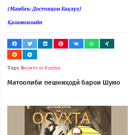
(Манбаъ: Достонҳои Баҳлул)
Қаламонлайн
Tags:
Ҳикояте аз Баҳлул
Матоолиби пешниҳодӣ барои Шумо