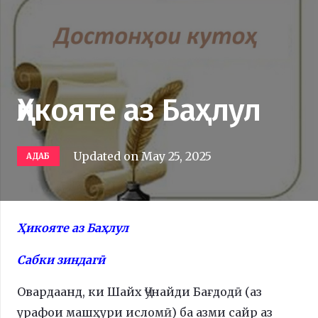
Ҳикояте аз Баҳлул
Updated on
May 25, 2025
АДАБ
Ҳикояте аз Баҳлул
Сабки зиндагӣ
Овардаанд, ки Шайх Ҷунайди Бағдодӣ (аз
урафои машҳури исломӣ) ба азми сайр аз