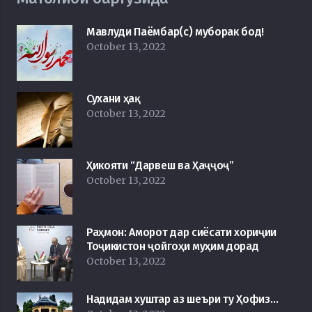
Мавлуди Паёмбар(с) муборак бод!
October 13, 2022
Сухани ҳақ
October 13, 2022
Ҳикояти “Дарвеш ва Ҳаҷҷоҷ”
October 13, 2022
Раҳмон: Аморот дар сиёсати хориҷии
Тоҷикистон ҷойгоҳи муҳим дорад
October 13, 2022
Надидам хуштар аз шеъри ту Ҳофиз…