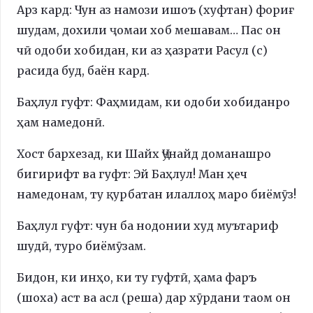
Арз кард: Чун аз намози ишоъ (хуфтан) фориғ
шудам, дохили ҷомаи хоб мешавам… Пас он
чӣ одоби хобидан, ки аз ҳазрати Расул (с)
расида буд, баён кард.
Баҳлул гуфт: Фаҳмидам, ки одоби хобиданро
ҳам намедонӣ.
Хост бархезад, ки Шайх Ҷунайд доманашро
бигирифт ва гуфт: Эй Баҳлул! Ман ҳеч
намедонам, ту қурбатан илаллоҳ маро биёмӯз!
Баҳлул гуфт: чун ба нодонии худ муътариф
шудӣ, туро биёмӯзам.
Бидон, ки инҳо, ки ту гуфтӣ, ҳама фаръ
(шоха) аст ва асл (реша) дар хӯрдани таом он