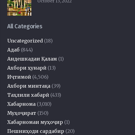
October 13, 2022
All Categories
Uncategorized
(18)
Адаб
(844)
Андешкадаи Қалам
(1)
Ахбори ҳунарӣ
(13)
Иҷтимоӣ
(4,506)
Ахбори минтақа
(39)
Таҳлили хабарӣ
(433)
Хабарнома
(3,010)
Муҳоҷират
(150)
Хабарномаи муҳоҷир
(1)
Пешниҳоди сардабир
(20)