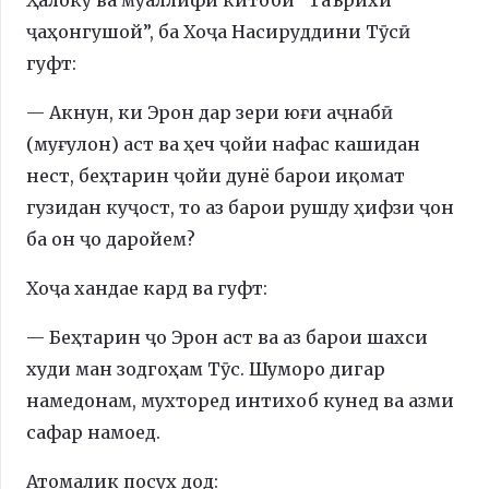
ҷаҳонгушой”, ба Хоҷа Насируддини Тӯcӣ
гуфт:
— Акнун, ки Эрон дар зери юғи аҷнабӣ
(муғулон) аст ва ҳеч ҷойи нафас кашидан
нест, беҳтарин ҷойи дунё барои иқомат
гузидан куҷост, то аз барои рушду ҳифзи ҷон
ба он ҷо даройем?
Хоҷа хандае кард ва гуфт:
— Беҳтарин ҷо Эрон аст ва аз барои шахси
худи ман зодгоҳам Тӯс. Шуморо дигар
намедонам, мухторед интихоб кунед ва азми
сафар намоед.
Атомалик посух дод: