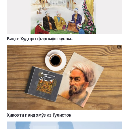
Вақте Худоро фаромӯш кунам…
Ҳикояти пандомӯз аз Гулистон