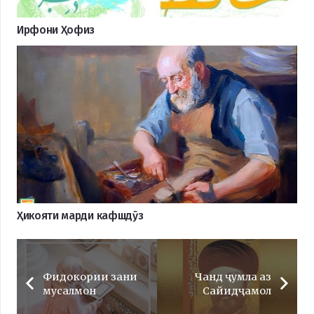
Ирфони Ҳофиз
Ҳикояти марди кафшдӯз
Фидокории зани
Чанд ҷумла аз
мусалмон
Сайидҷамол