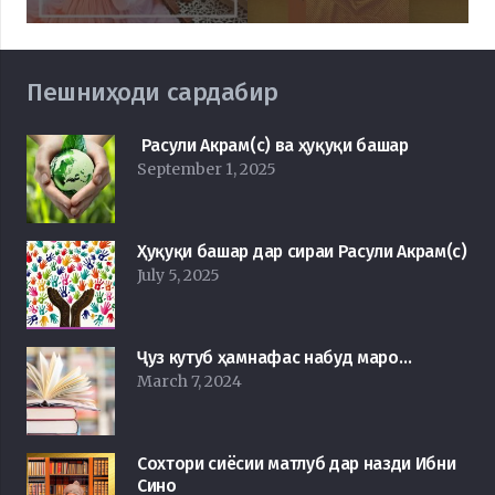
Пешниҳоди сардабир
Расули Акрам(с) ва ҳуқуқи башар
September 1, 2025
Ҳуқуқи башар дар сираи Расули Акрам(с)
July 5, 2025
Ҷуз кутуб ҳамнафас набуд маро…
March 7, 2024
Сохтори сиёсии матлуб дар назди Ибни
Сино