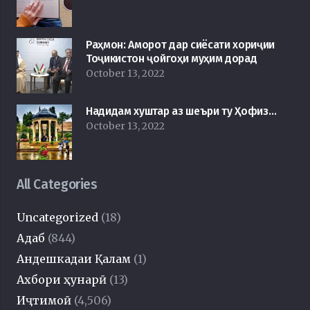
Раҳмон: Аморот дар сиёсати хориҷии
Тоҷикистон ҷойгоҳи муҳим дорад
October 13, 2022
Надидам хуштар аз шеъри ту Ҳофиз…
October 13, 2022
All Categories
Uncategorized
(18)
Адаб
(844)
Андешкадаи Қалам
(1)
Ахбори ҳунарӣ
(13)
Иҷтимоӣ
(4,506)