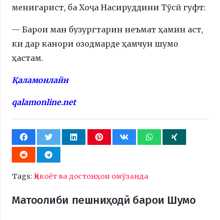
менигарист, ба Хоҷа Насируддини Тӯcӣ гуфт:
— Барои ман бузургтарин неъмат ҳамин аст,
ки дар канори озодмарде ҳамчун шумо
ҳастам.
Қаламонлайн
qalamonline.net
Tags:
Ҳикоёт ва достонҳои омӯзанда
Матоолиби пешниҳодӣ барои Шумо