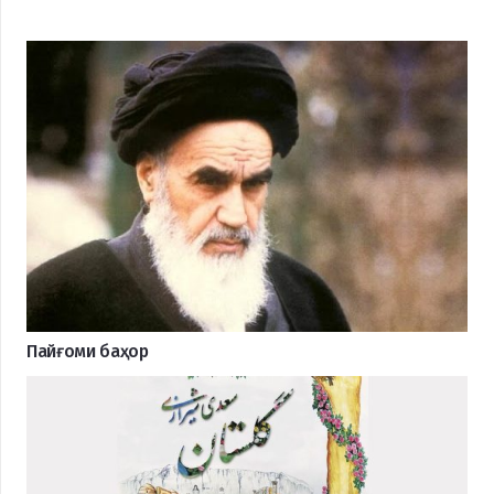
Пайғоми баҳор