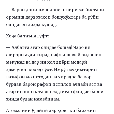
— Барои донишмандоне назири мо бистари
оромиш дарвозаҳои бошукӯҳтаре ба рӯйи
ояндагон хоҳад кушод.
Хоҷа ба таъна гуфт:
— Албатта агар ояндае бошад! Чаро ки
фирори аҳли хирад нафъи шахсӣ оидашон
мекунад ва дар ин ҳол диёри модарӣ
ҳамчунон хоҳад сӯхт. Имрӯз муҳимтарин
вазифаи мо истодан ва хирадро ба кор
бурдан барои рафъи истилои аҷнабӣ аст ва
агар ин кор натавонем, дигар фоидае барои
зинда будан намебинам.
Атомалики Ҷувайнӣ дар ҳоле, ки ба замин