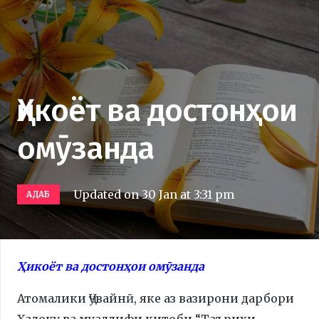
Ҳикоёт ва достонҳои
омӯзанда
Updated on
30 Jan at 3:31 pm
АДАБ
Ҳикоёт ва достонҳои омӯзанда
Атомалики Ҷувайнӣ, яке аз вазирони дарбори
Ҳалоку ва муаллифи китоби “Таърихи