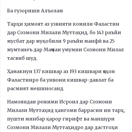
Ба гузориши Алъолам
Тарҳи ҳимоят аз узвияти комили Фаластин
дар Созмони Милали Муттаҳид, бо 143 раъйи
мусбат дар муқобили 9 раъйи манфӣ ва 25
мумтанеъ дар Маҷмаи умумии Созмони Милал
тасвиб шуд.
Ҳамакнун 137 кишвар аз 193 кишвари ҷаҳон
Фаластинро ба унвони кишвар-давлат ба
расмият мешиносанд.
Намояндаи режими Исроил дар Созмони
Милали Муттаҳид ҳангоми баррасии ин тарҳ,
пушти минбар қарор гирифт ва маншури
Созмони Милали Муттаҳидро дар дастгоҳи