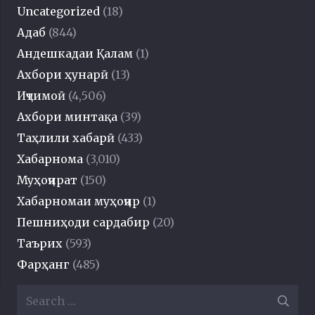
Uncategorized
(18)
Адаб
(844)
Андешкадаи Қалам
(1)
Ахбори ҳунарӣ
(13)
Иҷтимоӣ
(4,506)
Ахбори минтақа
(39)
Таҳлили хабарӣ
(433)
Хабарнома
(3,010)
Муҳоҷират
(150)
Хабарномаи муҳоҷир
(1)
Пешниҳоди сардабир
(20)
Таърих
(593)
Фарҳанг
(485)
Search
for: