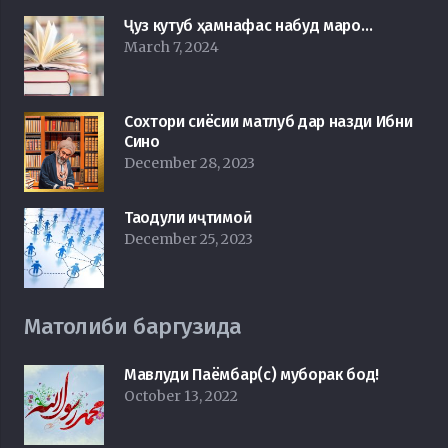
Ҷуз кутуб ҳамнафас набуд маро…
March 7, 2024
Сохтори сиёсии матлуб дар назди Ибни
Сино
December 28, 2023
Таодули иҷтимоӣ
December 25, 2023
Матолиби баргузида
Мавлуди Паёмбар(с) муборак бод!
October 13, 2022