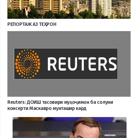
РЕПОРТАЖ АЗ ТЕҲРОН
Reuters: ДОИШ тасовири муҳоҷимон ба солуни
консерти Маскавро мунташир кард