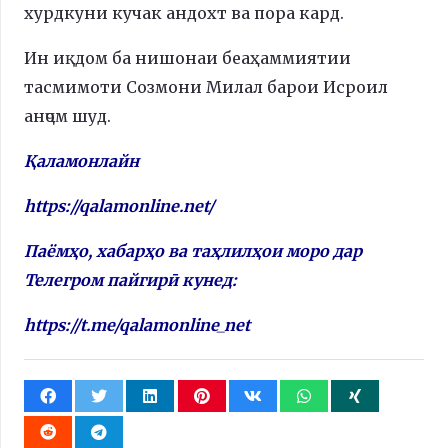
хурдкуни кучак андохт ва пора кард.
Ин иқдом ба нишонаи беаҳаммиятии
тасмимоти Созмони Милал барои Исроил
анҷом шуд.
Қаламонлайн
https://qalamonline.net/
Паёмҳо, хабарҳо ва таҳлилҳои моро дар
Телегром пайгирӣ кунед:
https://t.me/qalamonline_net