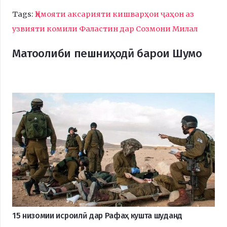
Tags:
Ҳимояти аксарияти кишварҳои ҷаҳон аз
узвияти комили Фаластин дар Созмони Милал
Матоолиби пешниҳодӣ барои Шумо
15 низомии исроилӣ дар Рафаҳ кушта шуданд