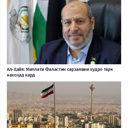
Ал-Ҳайя: Миллати Фаластин сарзамини худро тарк
нахоҳад кард