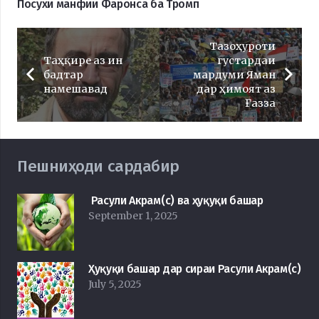
Посухи манфии Фаронса ба Тромп
Тазоҳуроти
Таҳқире аз ин
густардаи
бадтар
мардуми Яман
намешавад
дар ҳимоят аз
Ғазза
Пешниҳоди сардабир
Расули Акрам(с) ва ҳуқуқи башар
September 1, 2025
Ҳуқуқи башар дар сираи Расули Акрам(с)
July 5, 2025