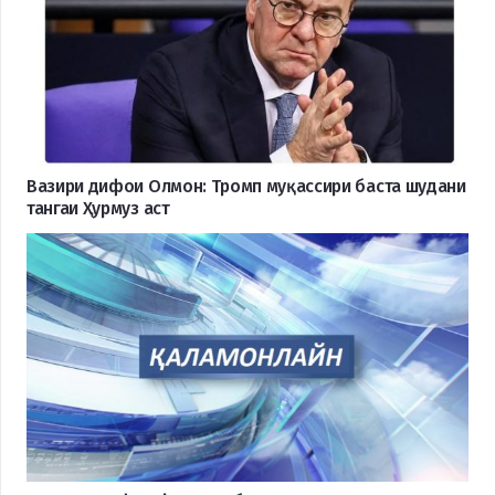
Вазири дифои Олмон: Тромп муқассири баста шудани
тангаи Ҳурмуз аст