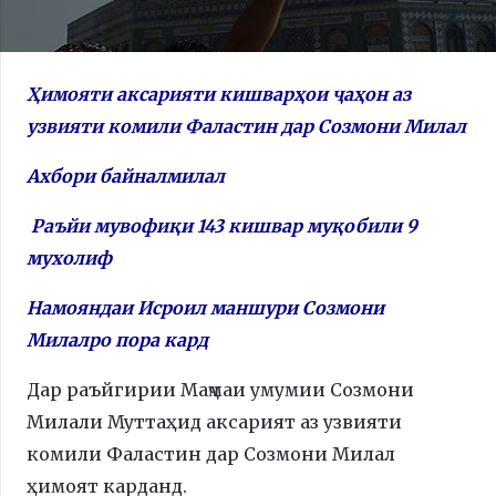
Ҳимояти аксарияти кишварҳои ҷаҳон аз
узвияти комили Фаластин дар Созмони Милал
Ахбори байналмилал
Раъйи мувофиқи 143 кишвар муқобили 9
мухолиф
Намояндаи Исроил маншури Созмони
Милалро пора кард
Дар раъйгирии Маҷмаи умумии Созмони
Милали Муттаҳид аксарият аз узвияти
комили Фаластин дар Созмони Милал
ҳимоят карданд.