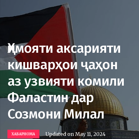
Ҳимояти аксарияти
кишварҳои ҷаҳон
аз узвияти комили
Фаластин дар
Созмони Милал
Updated on
May 11, 2024
ХАБАРНОМА