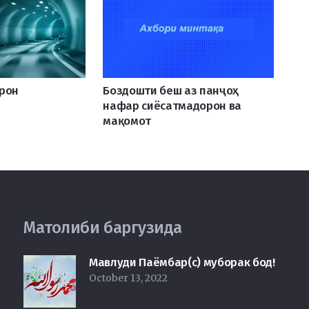
Эрон
Боздошти беш аз панҷоҳ
нафар сиёсатмадорон ва
мақомот
Матолиби баргузида
Мавлуди Паёмбар(с) муборак бод!
October 13, 2022