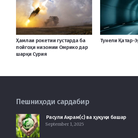
Ҳамлаи рокетии густарда ба
Тунели Қатар-
пойгоҳи низомии Омрико дар
шарқи Сурия
Пешниҳоди сардабир
Расули Акрам(с) ва ҳуқуқи башар
September 1, 2025