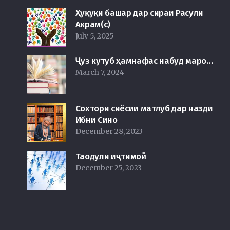
Ҳуқуқи башар дар сираи Расули
Акрам(с)
July 5, 2025
Ҷуз кутуб ҳамнафас набуд маро…
March 7, 2024
Сохтори сиёсии матлуб дар назди
Ибни Сино
December 28, 2023
Таодули иҷтимоӣ
December 25, 2023