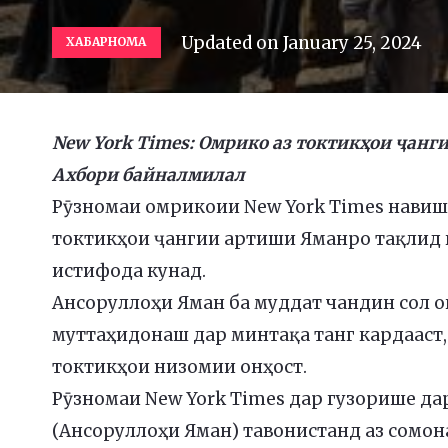
Updated on
January 25, 2024
ХАБАРНОМА
New York Times: Омрико аз токтикҳои ҷанг
Ахбори байналмилал
Рӯзномаи омрикоии New York Times навишт
токтикҳои ҷангии артиши Яманро тақлид к
истифода кунад.
Ансоруллоҳи Яман ба муддат чандин сол о
муттаҳидонаш дар минтақа танг кардааст, 
токтикҳои низомии онҳост.
Рӯзномаи New York Times дар гузорише дар 
(Ансоруллоҳи Яман) тавонистанд аз сомо