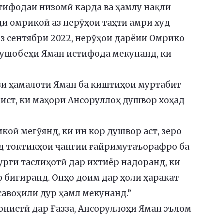
ифодаи низомӣ карда ва ҳамлу нақли
и омрикоӣ аз нерӯҳои таҳти амри худ
Аз сентябри 2022, нерӯҳои дарёии Омрико
мушобеҳи Яман истифода мекунанд, ки
зи ҳамалоти Яман ба киштиҳои муртабит
нист, ки маҳори Ансоруллоҳ душвор хоҳад
оӣ мегӯянд, ки ин кор душвор аст, зеро
нд токтикҳои ҷангии ғайримутаъорафро ба
урги таслиҳотӣ дар ихтиёр надоранд, ки
 бигиранд. Онҳо доим дар ҳоли ҳаракат
савоҳили дур ҳамл мекунанд.”
нистӣ дар Ғазза, Ансоруллоҳи Яман эълом