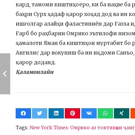
кард, тамоми киштиҳоеро, ки ба наҳве ба
баҳри Сурх ҳадаф қарор хоҳад дод ва ин 
ишғолгар алайҳи фаластиниён дар Ғазза и
Ғарб бо раҳбарии Омрико эътилофи низом
ҳамалоти Яман ба киштиҳои муртабит бо 
Ангилис дар вокуниш ба ин иқдоми Санъо
қарор доданд.
Қаламонлайн
Tags:
New York Times: Омрико аз токтикҳои ҷан