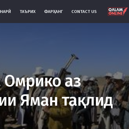
УНАРӢ
ТАЪРИХ
ФАРҲАНГ
CONTACT US
: Омрико аз
ии Яман тақлид