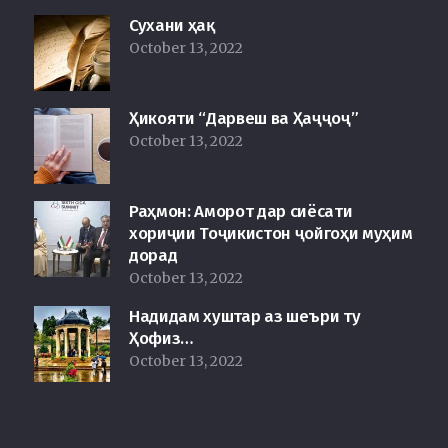
Сухани ҳақ
October 13, 2022
Ҳикояти “Дарвеш ва Ҳаҷҷоҷ”
October 13, 2022
Раҳмон: Аморот дар сиёсати
хориҷии Тоҷикистон ҷойгоҳи муҳим
дорад
October 13, 2022
Надидам хуштар аз шеъри ту
Ҳофиз…
October 13, 2022