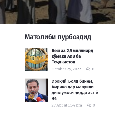
Матолиби пурбоздид
Беш аз 2,5 миллиард
кӯмаки ADB ба
Тоҷикистон
October 29, 2022
0
Ироқчӣ: Бояд бинем,
Амрико дар мавриди
диплумосӣ ҷиддӣ аст ё
на
27 Apr at 1:54 pm
0