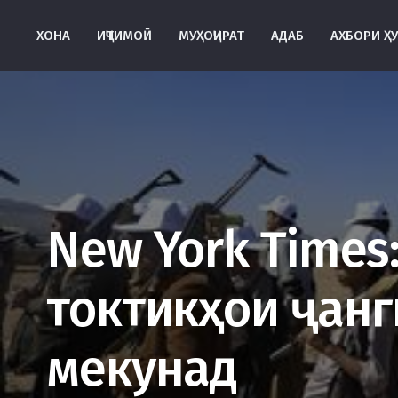
ХОНА
ИҶТИМОӢ
МУҲОҶИРАТ
АДАБ
АХБОРИ Ҳ
New York Times
токтикҳои ҷанг
мекунад