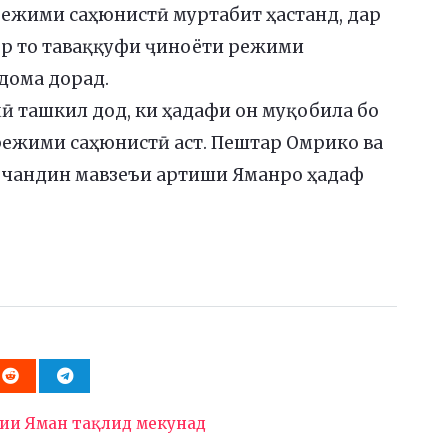
 режими саҳюнистӣ муртабит ҳастанд, дар
кор то таваққуфи ҷиноёти режими
дома дорад.
ӣ ташкил дод, ки ҳадафи он муқобила бо
режими саҳюнистӣ аст. Пештар Омрико ва
, чандин мавзеъи артиши Яманро ҳадаф
гии Яман тақлид мекунад