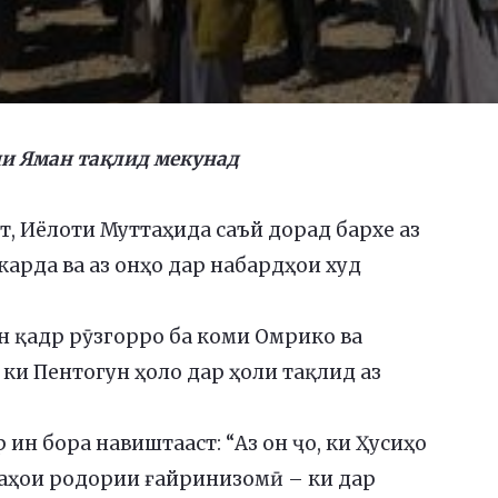
ии Яман тақлид мекунад
, Иёлоти Муттаҳида саъй дорад бархе аз
арда ва аз онҳо дар набардҳои худ
н қадр рӯзгорро ба коми Омрико ва
ки Пентогун ҳоло дар ҳоли тақлид аз
ин бора навиштааст: “Аз он ҷо, ки Ҳусиҳо
наҳои родории ғайринизомӣ – ки дар