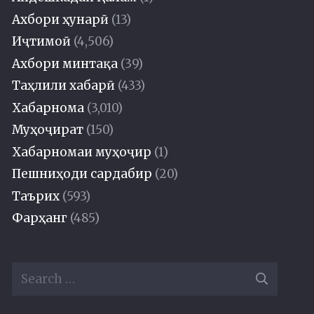
Ахбори ҳунарӣ
(13)
Иҷтимоӣ
(4,506)
Ахбори минтақа
(39)
Таҳлили хабарӣ
(433)
Хабарнома
(3,010)
Муҳоҷират
(150)
Хабарномаи муҳоҷир
(1)
Пешниҳоди сардабир
(20)
Таърих
(593)
Фарҳанг
(485)
Search
for: