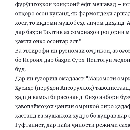
фурӯшгоҳҳои қоиқронӣ ёфт мешавад – ист
онҳоро осон кунанд, як фармондеҳи аршад
хост, то иқдоми мушобеҳе анҷом диҳанд. 
дар баҳри Болтик аз сомонаҳои родории 
ҳамли онҳо осонтар аст.”
Ба эътирофи ин рӯзномаи омрикоӣ, аз оғо
бо Исроил дар баҳри Сурх, Пентогун медо
буд.
Дар ин гузориш омадааст: “Мақомоти омрик
Ҳусиҳо (нерӯҳои Ансоруллоҳ) тавонистаа
ҳадди камол бирасонанд. Онҳо анбори буз
ҳавопаймоҳои ҷангии омрикоӣ онро ҳадаф
ҳастанд ва мушакҳои худро бо худрав дар 
Гуфтанист, дар пайи ҷиноёти режими саҳю