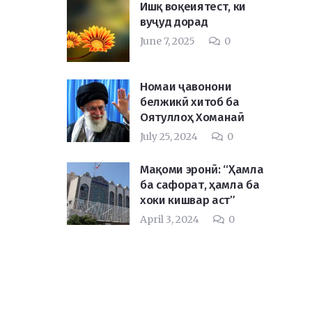
Ишқ воқеиятест, ки
вуҷуд дорад
June 7, 2025
0
Номаи ҷавонони
белжикӣ хитоб ба
Оятуллоҳ Хоманаӣ
July 25, 2024
0
Мақоми эронӣ: “Ҳамла
ба сафорат, ҳамла ба
хоки кишвар аст”
April 3, 2024
0