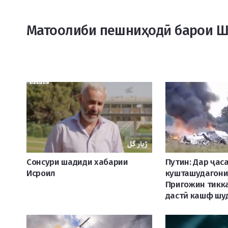
Матоолиби пешниҳодӣ барои 
Сонсури шадиди хабарии
Путин: Дар ҷас
Исроил
кушташудагони
Пригожин тикк
дастӣ кашф шу