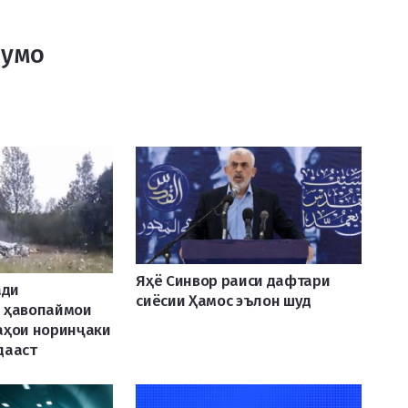
Шумо
Яҳё Синвор раиси дафтари
ади
сиёсии Ҳамос эълон шуд
 ҳавопаймои
аҳои норинҷаки
дааст