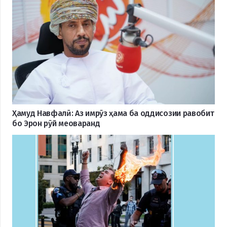
Ҳамуд Навфалӣ: Аз имрӯз ҳама ба оддисозии равобит
бо Эрон рӯй меоваранд