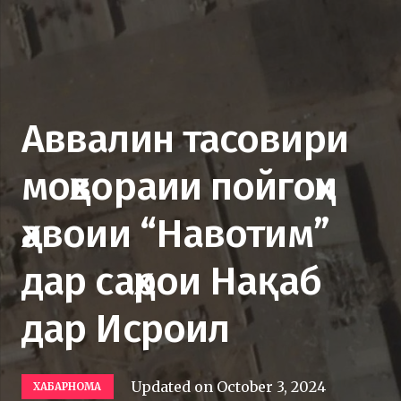
Аввалин тасовири
моҳвораии пойгоҳи
ҳавоии “Навотим”
дар саҳрои Нақаб
дар Исроил
Updated on
October 3, 2024
ХАБАРНОМА