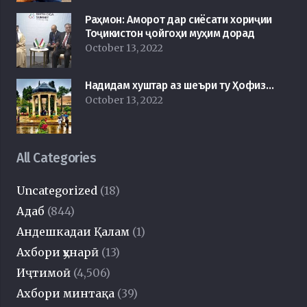
Раҳмон: Аморот дар сиёсати хориҷии
Тоҷикистон ҷойгоҳи муҳим дорад
October 13, 2022
Надидам хуштар аз шеъри ту Ҳофиз…
October 13, 2022
All Categories
Uncategorized
(18)
Адаб
(844)
Андешкадаи Қалам
(1)
Ахбори ҳунарӣ
(13)
Иҷтимоӣ
(4,506)
Ахбори минтақа
(39)