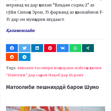
меравад ва дар ҳамлаи “Ваъдаи содиқ-2” аз
сӯйи Сипоҳи Эрон, 35 фарванд аз ҳавопаймои F-
35 дар он мунҳадим шудааст.
Қаламонлайн
Tags:
Аввалин тасовири моҳвораии пойгоҳи ҳавоии
“Навотим” дар саҳрои Нақаб дар Исроил
Матоолиби пешниҳодӣ барои Шумо