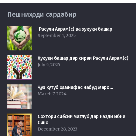
Пешниҳоди сардабир
Расули Акрам(с) ва ҳуқуқи башар
September 1, 2025
Ҳуқуқи башар дар сираи Расули Акрам(с)
July 5, 2025
Ҷуз кутуб ҳамнафас набуд маро…
March 7, 2024
Сохтори сиёсии матлуб дар назди Ибни
Сино
December 28, 2023