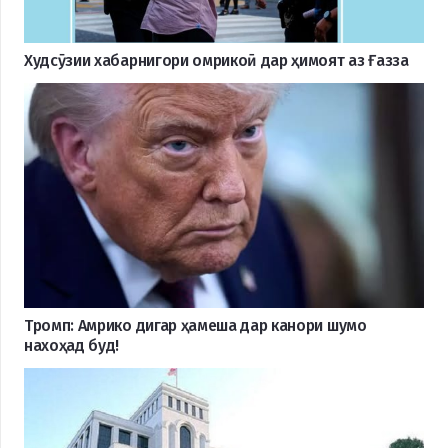
Худсӯзии хабарнигори омрикоӣ дар ҳимоят аз Ғазза
Тромп: Амрико дигар ҳамеша дар канори шумо
нахоҳад буд!