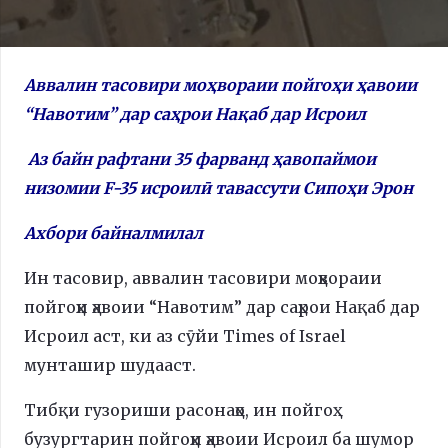
Аввалин тасовири моҳвораии пойгоҳи ҳавоии
“Навотим” дар саҳрои Нақаб дар Исроил
Аз байн рафтани 35 фарванд ҳавопаймои
низомии F-35 исроилӣ тавассути Сипоҳи Эрон
Ахбори байналмилал
Ин тасовир, аввалин тасовири моҳвораии
пойгоҳи ҳавоии “Навотим” дар саҳрои Нақаб дар
Исроил аст, ки аз сӯйи Times of Israel
мунташир шудааст.
Тибқи гузориши расонаҳо, ин пойгоҳ
бузургтарин пойгоҳи ҳавоии Исроил ба шумор