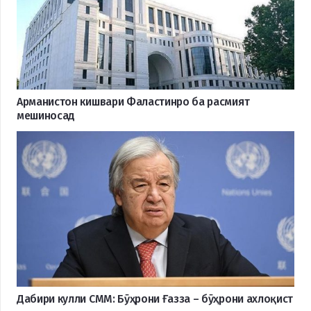
Арманистон кишвари Фаластинро ба расмият
мешиносад
Дабири кулли СММ: Бӯҳрони Ғазза – бӯҳрони ахлоқист