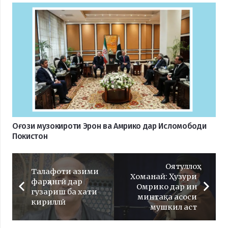
Оғози музокироти Эрон ва Амрико дар Исломободи
Покистон
Оятуллоҳ
Талафоти азими
Хоманаӣ: Ҳузури
фарҳангӣ дар
Омрико дар ин
гузариш ба хати
минтақа асоси
кириллӣ
мушкил аст