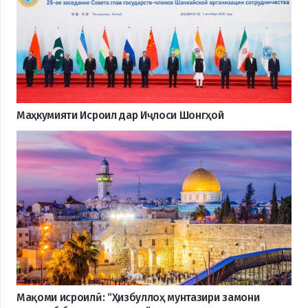
Маҳкумияти Исроил дар Иҷлоси Шонгҳой
Мақоми исроилӣ: “Ҳизбуллоҳ мунтазири замони