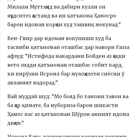
Милали Муттаҳид ва дабири кулли он
яҳудситез ҳастанд ва ин қатънома Ҳамосро
барои идомаи корҳои худ ташвиқ мекунад.”
Бен-Гвир дар идомаи вокуниши худ ба
тасвиби қатъномаи оташбас дар навори Ғазза
афзуд: “Истифода накардани Бойден аз ҳаққи
вето зидди қатъномаи оташбас собит кард,
ки пирӯзии Исроил бар мулоҳизоти сиёсии ӯ
авлавият надорад.”
Вай муддаӣ шуд: “Мо бояд бо тамоми тавон ва
ба ҳар қимате, ба мубориза барои шикасти
Ҳамос пас аз қатъномаи Шӯрои амният идома
диҳем.”
Исроил Катс, вазири умури хориҷаи режими