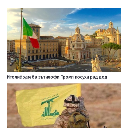
Итолиё ҳам ба эътилофи Тромп посухи рад дод