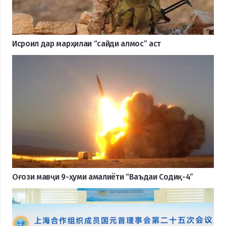
Исроил дар марҳилаи “сайди алмос” аст
Оғози мавҷи 9-ҳуми амалиёти “Ваъдаи Содиқ-4”