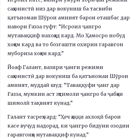
саҳюнистӣ низ дар вокуниш ба тасвиби
қатъномаи Шӯрои амният барои оташбас дар
навори Ғазза гуфт: “Исроил ҷангро
мутаваққиф нахоҳад кард. Мо Ҳамосро нобуд
хоҳем кард ва то бозгашти охирин гаравгон
мубориза хоҳем кард.”
Йоаф Галант, вазири ҷанги режими
саҳюнистӣ дар вокуниш ба қатъномаи Шӯрои
амният, муддаӣ шуд: “Таваққуфи ҷанг дар
Ғазза, мумкин аст эҳтимоли ҷангро ба ҷабҳаи
шимолӣ тақвият кунад.”
Галант тасреҳ кард: “Ҳеч ҳаққи ахлоқӣ барои
касе вуҷуд надорад, ки ҷангро бидуни озодии
гаравгонҳо мутаваққиф кунад.”