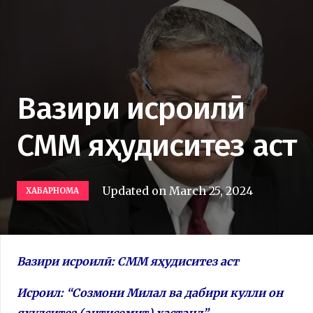
Вазири исроилӣ:
СММ яҳудиситез аст
Updated on
March 25, 2024
ХАБАРНОМА
Вазири исроилӣ: СММ яҳудиситез аст
Исроил: “Созмони Милал ва дабири кулли он
яҳудситез (антисемит) ҳастанд”