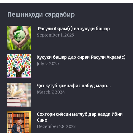
Пешниҳоди сардабир
Расули Акрам(с) ва ҳуқуқи башар
September 1, 2025
Ҳуқуқи башар дар сираи Расули Акрам(с)
July 5, 2025
Ҷуз кутуб ҳамнафас набуд маро…
March 7, 2024
Сохтори сиёсии матлуб дар назди Ибни
Сино
December 28, 2023