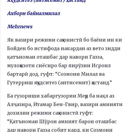
Ахбори байналмилал
Mehrnews
Як вазири режими саҳюнистӣ бо баёни ин ки
Бойден бо истифода накардан аз вето зидди
қатъномаи оташбас дар навори Ғазза,
мулоҳизоти сиёсиро бар пирӯзии Исроил
бартарӣ дод, гуфт: “Созмони Милал ва
Гутерриш яҳудситез (антисемит) ҳастанд.”
Ба гузориши хабаргузории Меҳр ба нақл аз
Алҷазира, Итамар Бен-Гвир, вазири амнияти
дохилии режими саҳюнистӣ гуфт:
“Қатъномаи Шӯрои амният барои оташбас
дар навори Ғазза собит кард, ки Созмони