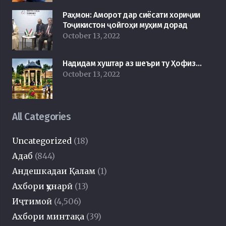
Раҳмон: Аморот дар сиёсати хориҷии
Тоҷикистон ҷойгоҳи муҳим дорад
October 13, 2022
Надидам хуштар аз шеъри ту Ҳофиз…
October 13, 2022
All Categories
Uncategorized
(18)
Адаб
(844)
Андешкадаи Қалам
(1)
Ахбори ҳунарӣ
(13)
Иҷтимоӣ
(4,506)
Ахбори минтақа
(39)