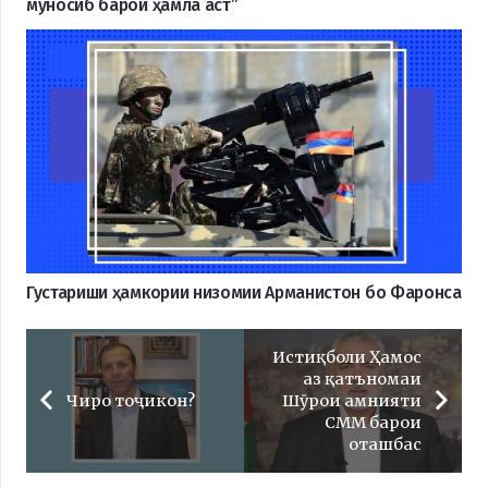
муносиб барои ҳамла аст”
Густариши ҳамкории низомии Арманистон бо Фаронса
Истиқболи Ҳамос
аз қатъномаи
Чиро тоҷикон?
Шӯрои амнияти
СММ барои
оташбас