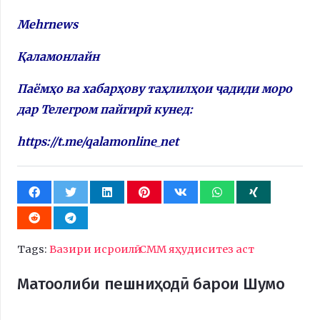
Mehrnews
Қаламонлайн
Паёмҳо ва хабарҳову таҳлилҳои ҷадиди моро
дар Телегром пайгирӣ кунед:
https://t.me/qalamonline_net
Tags:
Вазири исроилӣ: СММ яҳудиситез аст
Матоолиби пешниҳодӣ барои Шумо