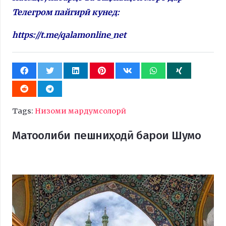
Телегром пайгирӣ кунед:
https://t.me/qalamonline_net
Tags:
Низоми мардумсолорӣ
Матоолиби пешниҳодӣ барои Шумо