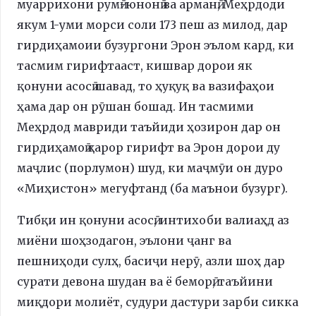
муаррихони румӣ-юнонӣ ва арманӣ, Меҳрдоди
якум 1-уми морси соли 173 пеш аз милод, дар
гирдиҳамоии бузургони Эрон эълом кард, ки
тасмим гирифтааст, кишвар дорои як
қонуни асосӣ шавад, то ҳуқуқ ва вазифаҳои
ҳама дар он рӯшан бошад. Ин тасмими
Меҳрдод мавриди таъйиди ҳозирон дар он
гирдиҳамоӣ қарор гирифт ва Эрон дорои ду
маҷлис (порлумон) шуд, ки маҷмӯи он дуро
«Миҳистон» мегуфтанд (ба маънои бузург).
Тибқи ин қонуни асосӣ, интихоби валиаҳд аз
миёни шоҳзодагон, эълони ҷанг ва
пешниҳоди сулҳ, басиҷи нерӯ, азли шоҳ дар
сурати девона шудан ва ё беморӣ, таъйини
миқдори молиёт, судури дастури зарби сикка