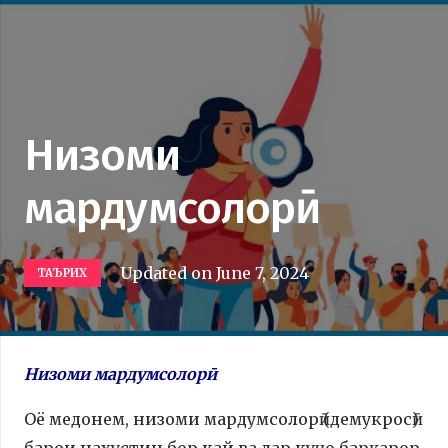
Низоми
мардумсолорӣ
Updated on
June 7, 2024
ТАЪРИХ
Низоми мардумсолорӣ
Оё медонем, низоми мардумсолорӣ (демукросӣ)
барои нахустин бор кай ва дар куҷо барқарор