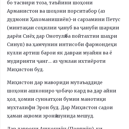
бо тасвири тоза, таъйини шоҳони
Арманистон ва шоҳони порситабор (аз
дудмони Ҳахоманишиён)-и сарзамини Петус
(минтақаи соҳилии ҷануб ва ҷануби шарқии
дарёи Сиёҳ дар Онотулӣ ба пойтахтии шаҳри
Синуп) ва ҳамчунин интисоби фармондеҳи
кулли артиш барои як давраи муайян ва ё
мудирияти ҷанг… аз ҷумлаи ихтиёроти
Миҳистон буд.
Миҳистон дар мавориди мутаъаддиде
шоҳони ашкониро ҷобаҷо кард ва дар айни
ҳол, ҳомии суннатҳои бумии манотиқи
мухталифи Эрон буд. Дар Миҳистон садои
ҳамаи ақвоми эронӣ шунида мешуд.
Дар даврони Ашкониён (Портиён), ки