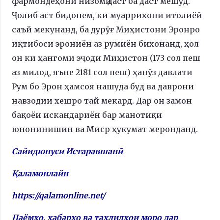
фармондеҳони низомӣ даст ба даст мешуд.
Ҷолиб аст бидонем, ки муаррихони итолиёӣ
саъй мекунанд, ба дурӯғ Миҳистони Эронро
иқтибоси эрониён аз румиён бихонанд, ҳол
он ки ҳангоми эҷоди Миҳистон (173 сол пеш
аз милод, яъне 2181 сол пеш) ҳанӯз давлати
Рум бо Эрон ҳамсоя нашуда буд ва даврони
навзодии хешро тай мекард. Дар он замон
бақоёи искандариён бар манотиқи
юнонинишин ва Миср ҳукумат меронданд.
Сайидюнуси Истаравшанӣ
Қаламонлайн
https://qalamonline.net/
Паёмҳо, хабарҳо ва таҳлилҳои моро дар