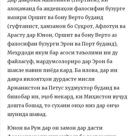
алоқаманд ба андешаҳои фалосифаи бузурге
назири Оршит ва бону Верто буданд
(гуфтанист, ҳамзамон бо Суқрот, Афлотун ва
Арасту дар Юнон, Оршит ва бону Верто аз
фалосифаи бузурги Эрон ва Порт буданд),
Меҳрдоди якум бар асоси таъолими ин ду
файласуф, мардумсолориро дар Эрон ба
шакле навин пиёда кард. Ба илова, дар ин
давра вилоятҳои дурдасте мисли
Арманистон ва Петус худмухтор буданд ва
бинобар ин, эҷоб мекард, ки Миҳистон вуҷуд
дошта бошад, то сухани онҳо низ дар онҷо
шунида шавад.
Юнон ва Рум дар он замон дар дасти