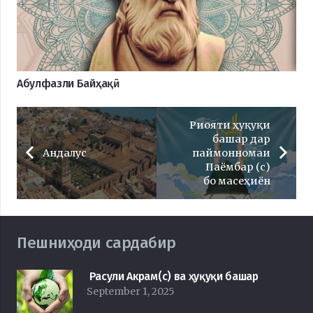
Абулфазли Байҳақӣ
Риояти ҳуқуқи
башар дар
Андалус
паймонномаи
Паёмбар (с)
бо масеҳиён
Пешниҳоди сардабир
Расули Акрам(с) ва ҳуқуқи башар
September 1, 2025