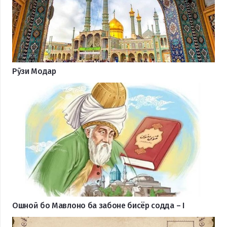
Рӯзи Модар
Ошноӣ бо Мавлоно ба забоне бисёр содда – I