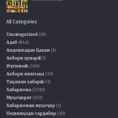
All Categories
Uncategorized
(18)
Адаб
(844)
Андешкадаи Қалам
(1)
Ахбори ҳунарӣ
(13)
Иҷтимоӣ
(4,506)
Ахбори минтақа
(39)
Таҳлили хабарӣ
(433)
Хабарнома
(3,010)
Муҳоҷират
(150)
Хабарномаи муҳоҷир
(1)
Пешниҳоди сардабир
(20)