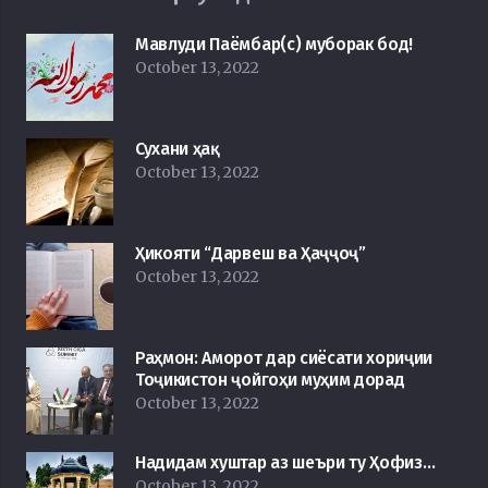
Мавлуди Паёмбар(с) муборак бод!
October 13, 2022
Сухани ҳақ
October 13, 2022
Ҳикояти “Дарвеш ва Ҳаҷҷоҷ”
October 13, 2022
Раҳмон: Аморот дар сиёсати хориҷии
Тоҷикистон ҷойгоҳи муҳим дорад
October 13, 2022
Надидам хуштар аз шеъри ту Ҳофиз…
October 13, 2022