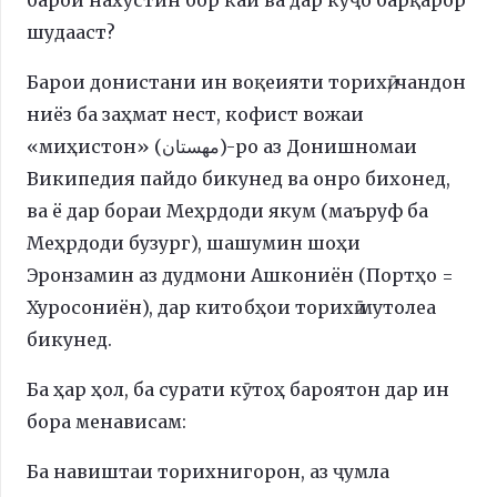
шудааст?
Барои донистани ин воқеияти торихӣ, чандон
ниёз ба заҳмат нест, кофист вожаи
«миҳистон» (مهستان)-ро аз Донишномаи
Википедия пайдо бикунед ва онро бихонед,
ва ё дар бораи Меҳрдоди якум (маъруф ба
Меҳрдоди бузург), шашумин шоҳи
Эронзамин аз дудмони Ашкониён (Портҳо =
Хуросониён), дар китобҳои торихӣ мутолеа
бикунед.
Ба ҳар ҳол, ба сурати кӯтоҳ бароятон дар ин
бора менависам:
Ба навиштаи торихнигорон, аз ҷумла