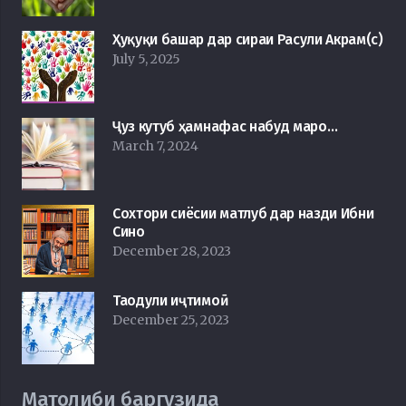
Ҳуқуқи башар дар сираи Расули Акрам(с)
July 5, 2025
Ҷуз кутуб ҳамнафас набуд маро…
March 7, 2024
Сохтори сиёсии матлуб дар назди Ибни
Сино
December 28, 2023
Таодули иҷтимоӣ
December 25, 2023
Матолиби баргузида