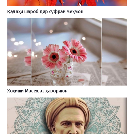
Қадаҳи шароб дар суфраи меҳмон
Хоҳиши Масеҳ аз ҳавориюн