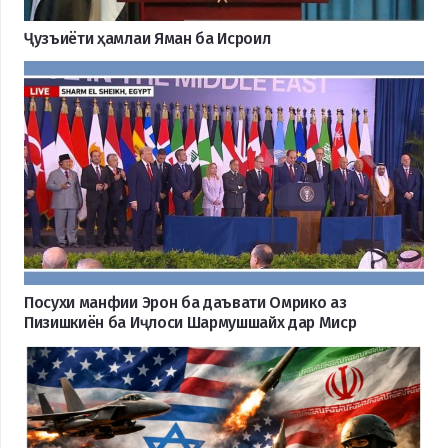
Ҷузъиёти ҳамлаи Яман ба Исроил
Посухи манфии Эрон ба даъвати Омрико аз
Пизишкиён ба Иҷлоси Шармушшайх дар Миср