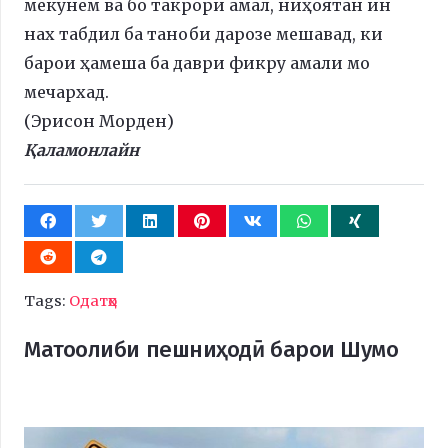
мекунем ва бо такрори амал, ниҳоятан ин
нах табдил ба таноби дарозе мешавад, ки
барои ҳамеша ба даври фикру амали мо
мечархад.
(Эрисон Морден)
Қаламонлайн
Tags:
Одатҳо
Матоолиби пешниҳодӣ барои Шумо