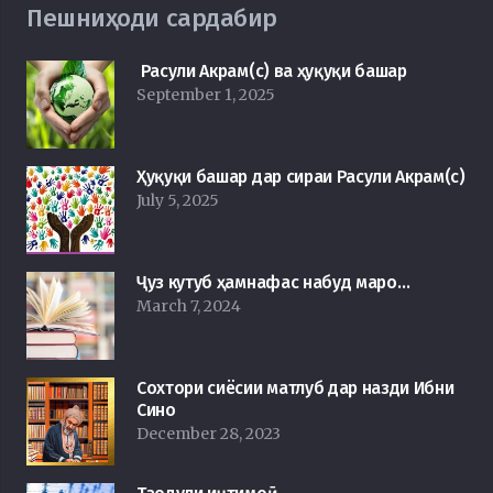
Пешниҳоди сардабир
Расули Акрам(с) ва ҳуқуқи башар
September 1, 2025
Ҳуқуқи башар дар сираи Расули Акрам(с)
July 5, 2025
Ҷуз кутуб ҳамнафас набуд маро…
March 7, 2024
Сохтори сиёсии матлуб дар назди Ибни
Сино
December 28, 2023