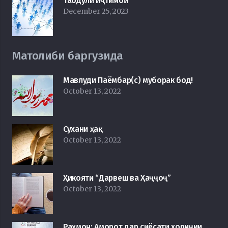
Таодули иҷтимоӣ
December 25, 2023
Матолиби баргузида
Мавлуди Паёмбар(с) муборак бод!
October 13, 2022
Сухани ҳақ
October 13, 2022
Ҳикояти “Дарвеш ва Ҳаҷҷоҷ”
October 13, 2022
Раҳмон: Аморот дар сиёсати хориҷии