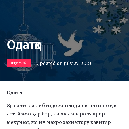
Одатҳо
Updated on
July 25, 2023
ИҶТИМОӢ
Одатҳо
Ҳар одате дар ибтидо монанди як нахи нозук
аст. Аммо ҳар бор, ки як амалро такрор
мекунем, мо ин нахро захимтару қавитар