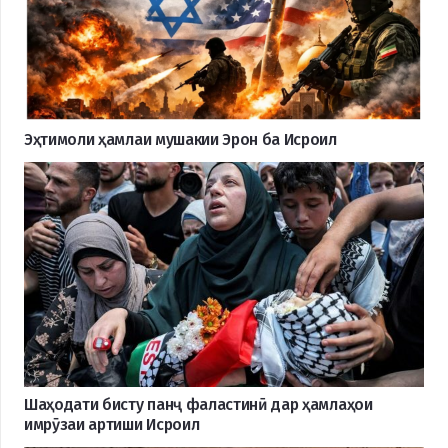
Эҳтимоли ҳамлаи мушакии Эрон ба Исроил
Шаҳодати бисту панҷ фаластинӣ дар ҳамлаҳои
имрӯзаи артиши Исроил