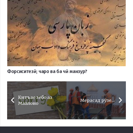
Форсиситезӣ; чаро ва ба чӣ манзур?
Қитъае зебо аз
Мерасад рӯзе…
Мавлоно