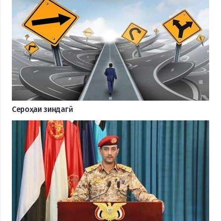
Сероҳаи зиндагӣ