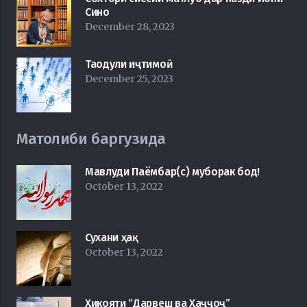
Сино
December 28, 2023
Таодули иҷтимоӣ
December 25, 2023
Матолиби баргузида
Мавлуди Паёмбар(с) муборак бод!
October 13, 2022
Сухани ҳақ
October 13, 2022
Ҳикояти “Дарвеш ва Ҳаҷҷоҷ”