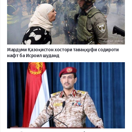
Мардуми Қазоқистон хостори таваққуфи содироти
нафт ба Исроил шуданд