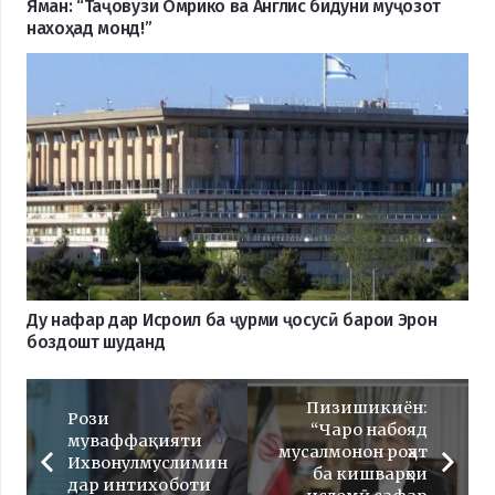
Яман: “Таҷовузи Омрико ва Англис бидуни муҷозот
нахоҳад монд!”
Ду нафар дар Исроил ба ҷурми ҷосусӣ барои Эрон
боздошт шуданд
Пизишикиён:
Рози
“Чаро набояд
муваффақияти
мусалмонон роҳат
Ихвонулмуслимин
ба кишварҳои
дар интихоботи