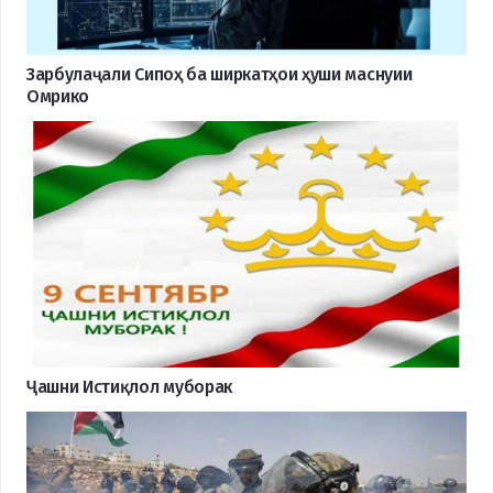
Зарбулаҷали Сипоҳ ба ширкатҳои ҳуши маснуии
Омрико
Ҷашни Истиқлол муборак