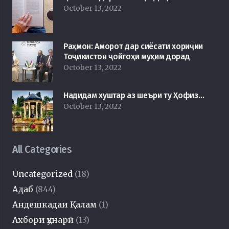
October 13, 2022
Раҳмон: Аморот дар сиёсати хориҷии
Тоҷикистон ҷойгоҳи муҳим дорад
October 13, 2022
Надидам хуштар аз шеъри ту Ҳофиз…
October 13, 2022
All Categories
Uncategorized
(18)
Адаб
(844)
Андешкадаи Қалам
(1)
Ахбори ҳунарӣ
(13)