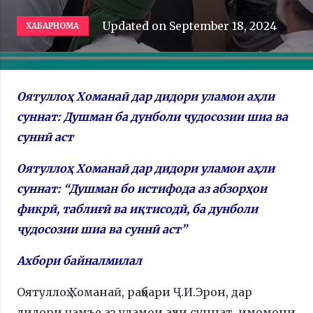
Updated on
September 18, 2024
ХАБАРНОМА
Оятуллоҳ Хоманаӣ дар дидори уламои аҳли
суннат: Душман ба дунболи ҷудосозии шиа ва
суннӣ аст
Оятуллоҳ Хоманаӣ дар дидори уламои аҳли
суннат: “Душман бо истифода аз абзорҳои
фикрӣ, таблиғӣ ва иқтисодӣ, ба дунболи
ҷудосозии шиа ва суннӣ аст”
Ахбори байналмилал
Оятуллоҳ Хоманаӣ, раҳбари Ҷ.И.Эрон, дар
дидори ҷамъе аз уламои аҳли суннат, имомони