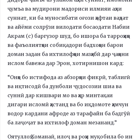
ҷумъа ва мудирони мадориси илмияи аҳли
суннат, ки ба муносибати оғози ҳафтаи ваҳдат
ва айёми солрӯзи вилодати босаодати Набии
Акрам (с) баргузор шуд, бо ишора ба тарроҳиҳо
ва фаъолиятҳои собиқадори бадхоҳон барои
доман задан ба ихтилофҳои мазҳабӣ дар ҷаҳони
ислом бавежа дар Эрон, хотирнишон кард:
“Онҳо бо истифода аз абзорҳои фикрӣ, таблиғӣ
ва иқтисодӣ ба дунболи ҷудосозии шиа ва
суннӣ дар кишвари мо ва ҳар минтақаи
дигари исломӣ ҳастанд ва бо иқдомоте ҳамчун
водор кардани афроде аз тарафайн ба бадгӯӣ
ба лаҷоҷат ва ихтилоф доман мезананд.”
Оятуллоҳ Хоманаӣ, илоҷ ва роҳи муқобила бо ин