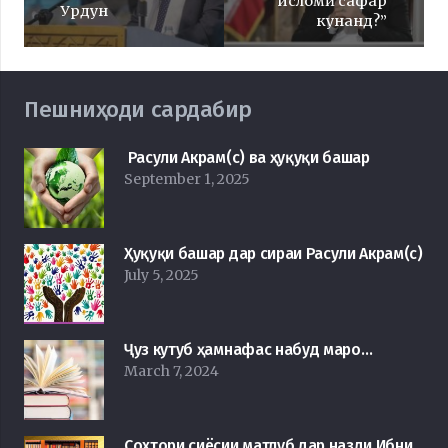
исломӣ сафар
Урдун
кунанд?”
Пешниҳоди сардабир
Расули Акрам(с) ва ҳуқуқи башар
September 1, 2025
Ҳуқуқи башар дар сираи Расули Акрам(с)
July 5, 2025
Ҷуз кутуб ҳамнафас набуд маро…
March 7, 2024
Сохтори сиёсии матлуб дар назди Ибни