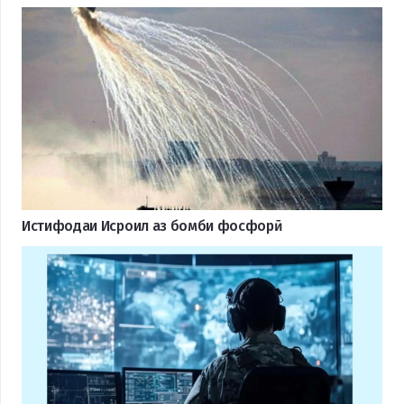
Истифодаи Исроил аз бомби фосфорӣ