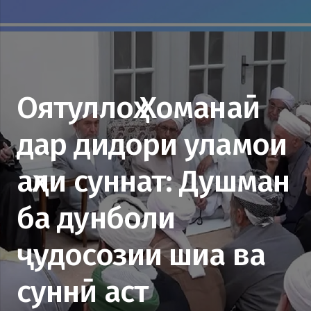
Оятуллоҳ Хоманаӣ
дар дидори уламои
аҳли суннат: Душман
ба дунболи
ҷудосозии шиа ва
суннӣ аст