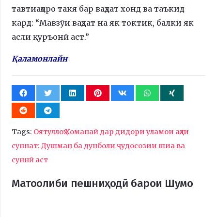
тавтиаҳоро такя бар ваҳдат хонд ва таъкид
кард: “Мавзӯи ваҳдат на як токтик, балки як
асли қуръонӣ аст.”
Қаламонлайн
Tags:
Оятуллоҳ Хоманаӣ дар дидори уламои аҳли
суннат: Душман ба дунболи ҷудосозии шиа ва
суннӣ аст
Матоолиби пешниҳодӣ барои Шумо