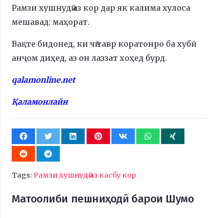
Рамзи хушнудӣ аз кор дар як калима хулоса
мешавад: маҳорат.
Вақте бидонед, ки чӣ тавр коратонро ба хубӣ
анҷом диҳед, аз он лаззат хоҳед бурд.
qalamonline.net
Қаламонлайн
Tags:
Рамзи хушнудӣ аз касбу кор
Матоолиби пешниҳодӣ барои Шумо