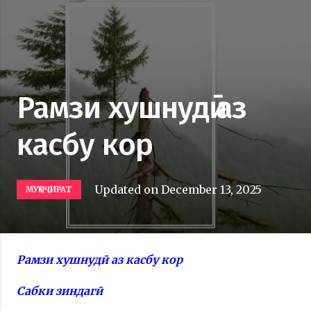
Рамзи хушнудӣ аз
касбу кор
Updated on
December 13, 2025
МУҲОҶИРАТ
Рамзи хушнудӣ аз касбу кор
Сабки зиндагӣ