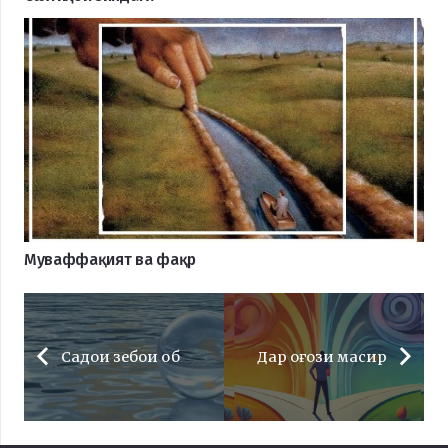
Муваффақият ва фақр
Садои зебои об
Дар оғози масир