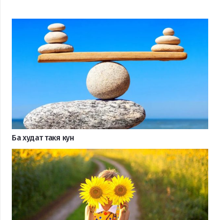
Ба худат такя кун