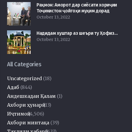
Раҳмон: Аморот дар сиёсати хориҷии
Тоҷикистон ҷойгоҳи муҳим дорад
October 13, 2022
Надидам хуштар аз шеъри ту Ҳофиз…
October 13, 2022
All Categories
Uncategorized
(18)
Адаб
(844)
Андешкадаи Қалам
(1)
Ахбори ҳунарӣ
(13)
Иҷтимоӣ
(4,506)
Ахбори минтақа
(39)
Таҳлили хабарӣ
(433)