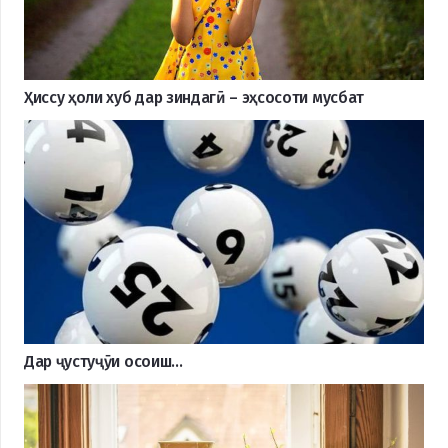
Ҳиссу ҳоли хуб дар зиндагӣ – эҳсосоти мусбат
Дар ҷустуҷӯи осоиш…