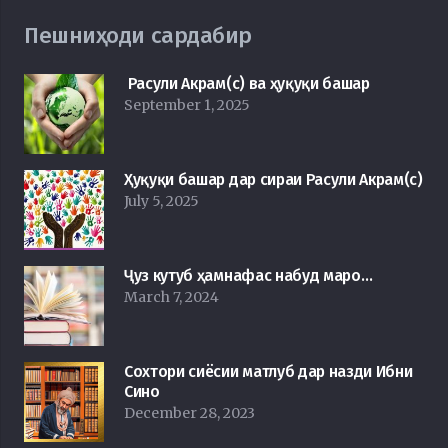
Пешниҳоди сардабир
Расули Акрам(с) ва ҳуқуқи башар
September 1, 2025
Ҳуқуқи башар дар сираи Расули Акрам(с)
July 5, 2025
Ҷуз кутуб ҳамнафас набуд маро…
March 7, 2024
Сохтори сиёсии матлуб дар назди Ибни
Сино
December 28, 2023