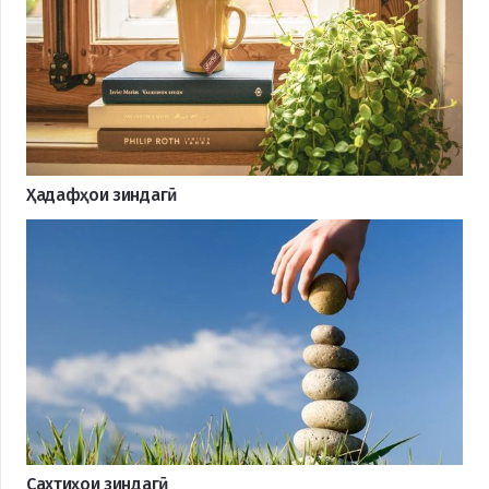
Ҳадафҳои зиндагӣ
Сахтиҳои зиндагӣ