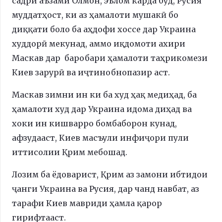
садри аъзами Олмон, эълом карда буд, Русия
муддатҳост, ки аз ҳамалоти мушакӣ бо
диққати боло ба аҳдофи хоссе дар Украина
худдорӣ мекунад, аммо иқдомоти ахири
Маскав дар баробари ҳамалоти таҳрикомези
Киев зарурӣ ва иҷтинобнопазир аст.
Маскав зимни ин ки ба худ ҳақ медиҳад, ба
ҳамалоти худ дар Украина идома диҳад ва
хоки ин кишварро бомбаборон кунад,
афзудааст, Киев масъули инфиҷори пули
иттисолии Қрим мебошад.
Лозим ба ёдоварист, Қрим аз замони ибтидои
ҷанги Украина ва Русия, дар чанд навбат, аз
тарафи Киев мавриди ҳамла қарор
гирифтааст.