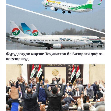
Фурудгоҳҳои марзии Тоҷикистон ба Вазорати дифоъ
вогузор шуд