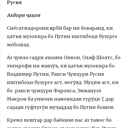
Русия
Ахбори ҷаҳон
Сиёсатмадорони ғарбӣ бар ин боваранд, ки
қатъи музокира бо Путин иштибоҳи бузурге
мебошад.
Аз ҷумла садри аъзами Олмон, Олаф Шолтс, бо
эътирофи ин мавзӯъ, ки қатъи музокира бо
Владимир Путин, Раиси Ҷумҳури Русия
иштибоҳи бузурге аст, мегӯяд: Муҳим аст, ки
бо раиси ҷумҳури Фаронса, Эммануэл
Макрон ба унвони намояндаи гурӯҳи 7, дар
садади гуфтугӯи муҷаддад бо Путин бошем.
Кремл пештар дар баёнияе пас аз тамос бо