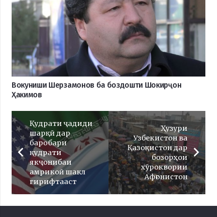
Вокуниши Шерзамонов ба боздошти Шокирҷон
Ҳакимов
Қудрати ҷадиди
Ҳузури
шарқӣ дар
Узбекистон ва
баробари
Қазоқистон дар
қудрати
бозорҳои
якҷонибаи
хӯроквории
амрикоӣ шакл
Афғонистон
гирифтааст