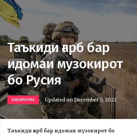
Таъкиди ғарб бар
идомаи музокирот
бо Русия
Updated on
December 5, 2022
ХАБАРНОМА
Таъкиди ғарб бар идомаи музокирот бо