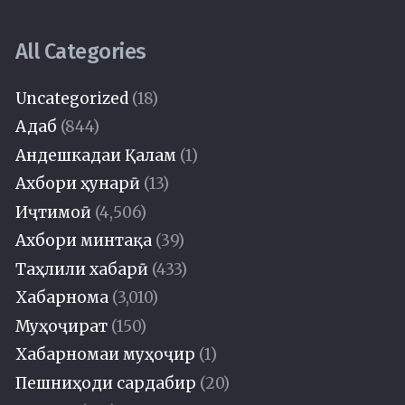
All Categories
Uncategorized
(18)
Адаб
(844)
Андешкадаи Қалам
(1)
Ахбори ҳунарӣ
(13)
Иҷтимоӣ
(4,506)
Ахбори минтақа
(39)
Таҳлили хабарӣ
(433)
Хабарнома
(3,010)
Муҳоҷират
(150)
Хабарномаи муҳоҷир
(1)
Пешниҳоди сардабир
(20)