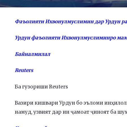
Фаъолияти Ихвонулмуслимин дар Урдун р
Урдун фаъолияти Ихвонулмуслиминро мам
Байналмилал
Reuters
Ба гузориши Reuters
Вазири кишвари Урдун бо эъломи инҳило
намуд, узвият дар ин ҷамоат ҷиноят ба шу