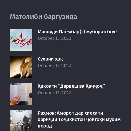
Матолиби баргузида
Мавлуди Паёмбар(с) муборак бод!
October 13, 2022
Сухани ҳақ
October 13, 2022
Ҳикояти “Дарвеш ва Ҳаҷҷоҷ”
October 13, 2022
Раҳмон: Аморот дар сиёсати
хориҷии Тоҷикистон ҷойгоҳи муҳим
дорад