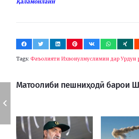
Қаламонлайн
Tags:
Фаъолияти Ихвонулмуслимин дар Урдун р
Матоолиби пешниҳодӣ барои 