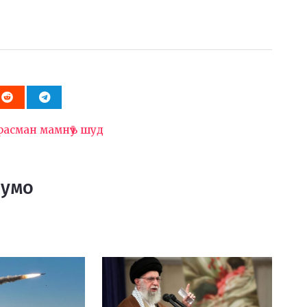
асман мамнӯъ шуд
Шумо