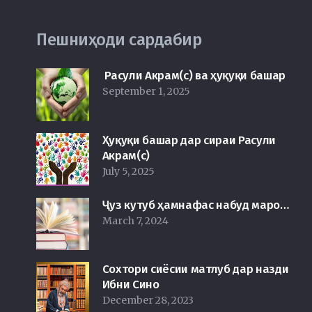
Пешниҳоди сардабир
Расули Акрам(с) ва ҳуқуқи башар
September 1, 2025
Ҳуқуқи башар дар сираи Расули
Акрам(с)
July 5, 2025
Ҷуз кутуб ҳамнафас набуд маро…
March 7, 2024
Сохтори сиёсии матлуб дар назди
Ибни Сино
December 28, 2023