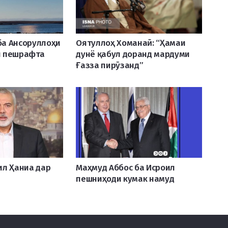
 ба Ансоруллоҳи
Оятуллоҳ Хоманаӣ: “Ҳамаи
и пешрафта
дунё қабул доранд мардуми
Ғазза пирӯзанд”
ил Ҳаниа дар
Маҳмуд Аббос ба Исроил
пешниҳоди кумак намуд