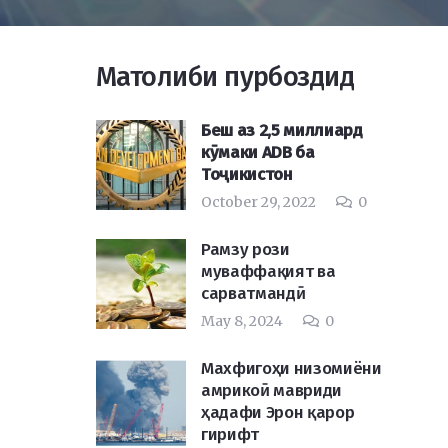
Матолиби пурбоздид
Беш аз 2,5 миллиард
кӯмаки ADB ба
Тоҷикистон
October 29, 2022
0
Рамзу рози
муваффақият ва
сарватмандӣ
May 8, 2024
0
Махфигоҳи низомиёни
амрикоӣ мавриди
ҳадафи Эрон қарор
гирифт