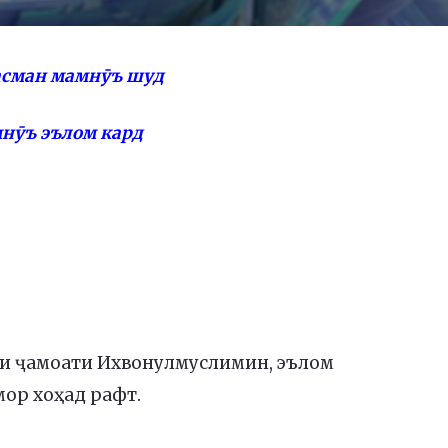
асман мамнӯъ шуд
нӯъ эълом кард
ли ҷамоати Ихвонулмуслимин, эълом
мор хоҳад рафт.