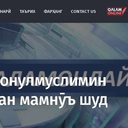
УНАРӢ
ТАЪРИХ
ФАРҲАНГ
CONTACT US
вонулмуслимин
ман мамнӯъ шуд