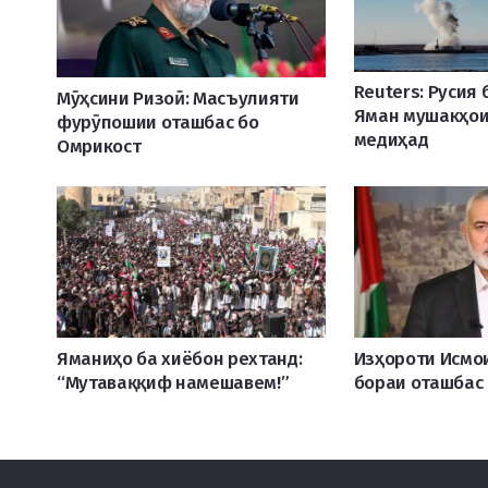
Reuters: Русия
Мӯҳсини Ризоӣ: Масъулияти
Яман мушакҳо
фурӯпошии оташбас бо
медиҳад
Омрикост
Яманиҳо ба хиёбон рехтанд:
Изҳороти Исмо
“Мутаваққиф намешавем!”
бораи оташбас