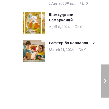
1 Apr at 9:39 pm
0
Шамсуддини
Самарқандӣ
April 8, 2024
0
Рафтор бо навҷавон – 2
March 11, 2024
0