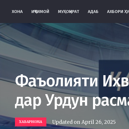
ХОНА
ИҶТИМОӢ
МУҲОҶИРАТ
АДАБ
АХБОРИ Ҳ
Фаъолияти Их
дар Урдун рас
Updated on
April 26, 2025
ХАБАРНОМА