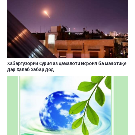
Хабаргузории Сурия аз ҳамалоти Исроил ба манотиқе
дар Ҳалаб хабар дод