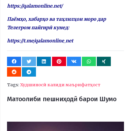
https://qalamonline.net/
Паёмҳо, хабарҳо ва таҳлилҳои моро дар
Телегром пайгирӣ кунед:
https://t.me/qalamonline_net
Tags:
Худшиносӣ - калиди маърифатҳост
Матоолиби пешниҳодӣ барои Шумо