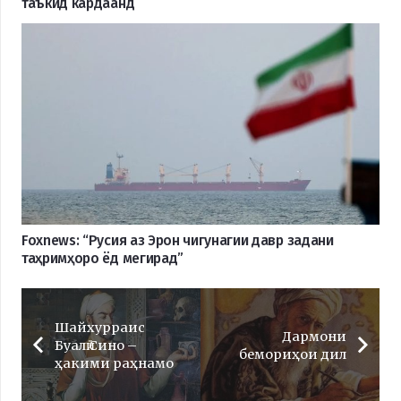
таъкид кардаанд
Foxnews: “Русия аз Эрон чигунагии давр задани
таҳримҳоро ёд мегирад”
Шайхурраис
Дармони
Буалӣ Сино –
бемориҳои дил
ҳакими раҳнамо