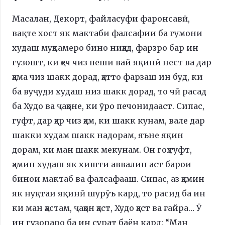
Масалан, Декорт, файласуфи фаронсавӣ,
вақте хост як мактаби фалсафии ба гумони
худаш муҳкамеро бино ниҳад, фарзро бар ин
гузошт, ки ҳеч чиз пеши вай яқинӣ нест ва дар
ҳама чиз шакк дорад, ҳатто фарзаш ин буд, ки
ба вуҷуди худаш низ шакк дорад, то чӣ расад
ба Худо ва ҷаҳоне, ки ӯро печонидааст. Сипас,
гуфт, дар ҳар чиз ҳам, ки шакк кунам, вале дар
шакки худам шакк надорам, яъне яқин
дорам, ки ман шакк мекунам. Он гоҳ гуфт,
ҳамин худаш як хишти аввалин аст барои
бинои мактаб ва фалсафааш. Сипас, аз ҳамин
як нуқтаи яқинӣ шурӯъ кард, то расид ба ин
ки ман ҳастам, ҷаҳон ҳаст, Худо ҳаст ва ғайра… Ӯ
ин гузораро ба ин сурат баён кард: “Ман