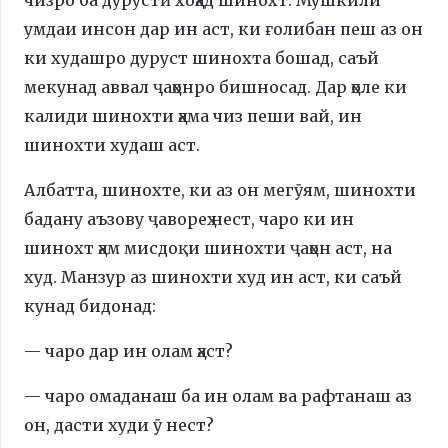
умдаи инсон дар ин аст, ки ғолибан пеш аз он
ки худашро дуруст шинохта бошад, саъй
мекунад аввал ҷаҳонро бишносад. Дар ҳоле ки
калиди шинохти ҳама чиз пеши вай, ин
шинохти худаш аст.
Албатта, шинохте, ки аз он мегӯям, шинохти
бадану аъзову ҷавореҳ нест, чаро ки ин
шинохт ҳам мисдоқи шинохти ҷаҳон аст, на
худ. Манзур аз шинохти худ ин аст, ки саъй
кунад бидонад:
— чаро дар ин олам ҳаст?
— чаро омаданаш ба ин олам ва рафтанаш аз
он, дасти худи ӯ нест?