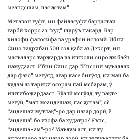
меандешам, пас ҳастам”.
Метавон гуфт, ин файласуфи барҷастаи
ғарбӣ корро аз “худ” шурӯъ накард. Бар
хилофи фалосифа ва урафои исломӣ. Ибни
Сино тақрибан 500 сол қабл аз Декорт, ин
масъаларо тарҳ карда ва ишколи онро ҳам баён
намудааст. Ибни Сино дар “Инсони муъаллақ
дар фазо” мегӯяд, агар касе бигӯяд, ки ман ба
худам аз тариқи осорам пай мебарам, ӯ
иштибоҳ кардааст. Бӯалӣ мегӯяд, ту вақте
мегӯӣ, “ман меандешам, пас ҳастам”, оё
“андешаи мутлақ”-ро дар назар дорӣ, ё
“андеша” бо изофа ба худатро? Яъне,
“андеша+ам”-ро? Маълум аст, ки ту
андешаеро дар назар дорӣ, ки мутаъаллиқ ба