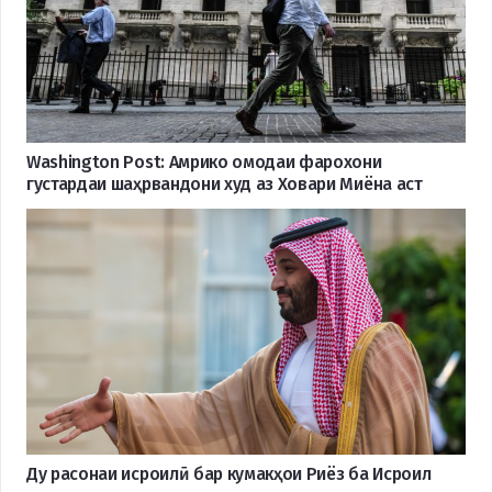
Washington Post: Амрико омодаи фарохони
густардаи шаҳрвандони худ аз Ховари Миёна аст
Ду расонаи исроилӣ бар кумакҳои Риёз ба Исроил