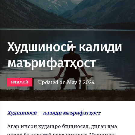
Худшиносӣ – калиди
маърифатҳост
Updated on
May 7, 2024
ИҶТИМОӢ
Худшиносӣ – калиди маърифатҳост
Агар инсон худашро бишносад, дигар ҳама
чизро ба дурустӣ хоҳад шинохт. Мушкили