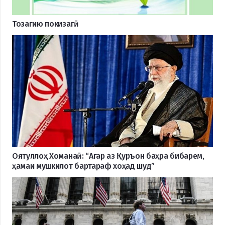
Тозагию покизагӣ
Оятуллоҳ Хоманаӣ: “Агар аз Қуръон баҳра бибарем,
ҳамаи мушкилот бартараф хоҳад шуд”