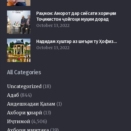
Раҳмон: Аморот дар сиёсати хориҷии
Тоҷикистон ҷойгоҳи муҳим дорад
October 13, 2022
Надидам хуштар аз шеъри ту Ҳофиз…
October 13, 2022
All Categories
Uncategorized
(18)
Адаб
(844)
Андешкадаи Қалам
(1)
Ахбори ҳунарӣ
(13)
Иҷтимоӣ
(4,506)
Ахбори минтақа
(39)