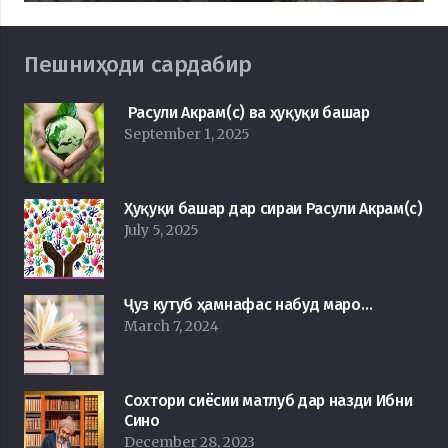
Пешниҳоди сардабир
Расули Акрам(с) ва ҳуқуқи башар
September 1, 2025
Ҳуқуқи башар дар сираи Расули Акрам(с)
July 5, 2025
Ҷуз кутуб ҳамнафас набуд маро…
March 7, 2024
Сохтори сиёсии матлуб дар назди Ибни
Сино
December 28, 2023