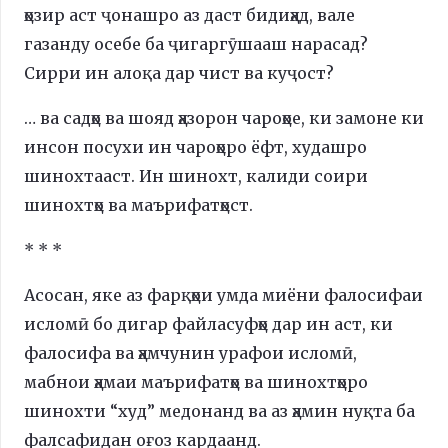
ҳозир аст ҷонашро аз даст бидиҳад, вале
газанду осебе ба ҷигаргӯшааш нарасад?
Сирри ин алоқа дар чист ва куҷост?
… ва садҳо ва шояд ҳазорон чароҳое, ки замоне ки
инсон посухи ин чароҳоро ёфт, худашро
шинохтааст. Ин шинохт, калиди соири
шинохтҳо ва маърифатҳост.
* * *
Асосан, яке аз фарқҳои умда миёни фалосифаи
исломӣ бо дигар файласуфҳо дар ин аст, ки
фалосифа ва ҳамчунин урафои исломӣ,
мабнои ҳамаи маърифатҳо ва шинохтҳоро
шинохти “худ” медонанд ва аз ҳамин нуқта ба
фалсафидан оғоз кардаанд.