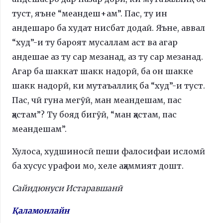
туст, яъне “меандеш+ам”. Пас, ту ин
андешаро ба худат нисбат додаӣ. Яъне, аввал
“худ”-и ту бароят мусаллам аст ва агар
андешае аз ту сар мезанад, аз ту сар мезанад.
Агар ба шаккат шакк надорӣ, ба он шакке
шакк надорӣ, ки мутаъаллиқ ба “худ”-и туст.
Пас, чӣ гуна мегӯӣ, ман меандешам, пас
ҳастам”? Ту бояд бигӯӣ, “ман ҳастам, пас
меандешам”.
Хулоса, худшиносӣ пеши фалосифаи исломӣ
ба хусус урафои мо, хеле аҳаммият дошт.
Сайидюнуси Истаравшанӣ
Қаламонлайн