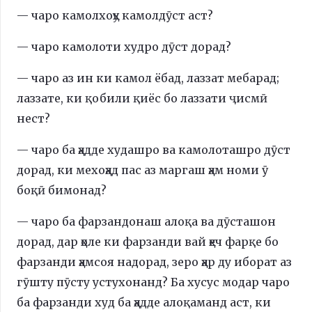
— чаро камолхоҳу камолдӯст аст?
— чаро камолоти худро дӯст дорад?
— чаро аз ин ки камол ёбад, лаззат мебарад;
лаззате, ки қобили қиёс бо лаззати ҷисмӣ
нест?
— чаро ба ҳадде худашро ва камолоташро дӯст
дорад, ки мехоҳад пас аз маргаш ҳам номи ӯ
боқӣ бимонад?
— чаро ба фарзандонаш алоқа ва дӯсташон
дорад, дар ҳоле ки фарзанди вай ҳеч фарқе бо
фарзанди ҳамсоя надорад, зеро ҳар ду иборат аз
гӯшту пӯсту устухонанд? Ба хусус модар чаро
ба фарзанди худ ба ҳадде алоқаманд аст, ки