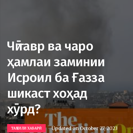
Чӣ тавр ва чаро
ҳамлаи заминии
Исроил ба Ғазза
шикаст хоҳад
хӯрд?
Updated on
October 27, 2023
ТАҲЛИЛИ ХАБАРӢ