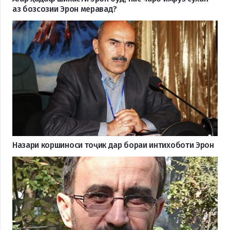
аз бозсозии Эрон меравад?
Назари коршиноси тоҷик дар бораи интихоботи Эрон