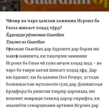
Чӣ тавр ва чаро ҳамлаи заминии Исроил ба
Ғазза шикаст хоҳад хӯрд?
Ёддошди рӯзномаи Guardian
Таҳлил аз Guardian
Рӯзномаи Guardian дар ёддоште дар бораи ин
мавзӯъ навишта, ки таҳоҷуми заминии
Исроил ба Ғазза чӣ гуна анҷом хоҳад шуд – ва
чаро ба таври қатъӣ шикаст хоҳад хӯрд. Дар
ин ёддошт, ки ба қалами Пол Роҷерс, устоди
бознишастаи мутолеоти сулҳ дар Донишгоҳи
Брэдфорд ба риштаи таҳрир даромада, ин
воқеият мавриди таъкид қарор гирифта, ки
амалиёти семарҳилаии артиши Исроил дар