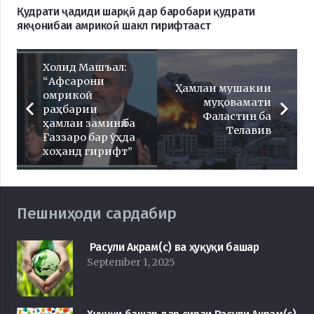
Қудрати ҷадиди шарқӣ дар баробари қудрати
якҷонибаи амрикоӣ шакл гирифтааст
Холид Машъал:
“Афсарони
Ҳамлаи мушакии
омрикоӣ
муқовамати
раҳбарии
Фаластин ба
ҳамлаи заминӣ ба
Телавив
Ғаззаро бар ӯҳда
хоҳанд гирифт”
Пешниҳоди сардабир
Расули Акрам(с) ва ҳуқуқи башар
September 1, 2025