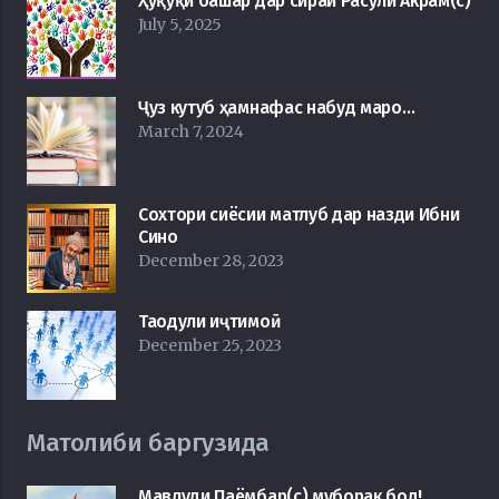
Ҳуқуқи башар дар сираи Расули Акрам(с)
July 5, 2025
Ҷуз кутуб ҳамнафас набуд маро…
March 7, 2024
Сохтори сиёсии матлуб дар назди Ибни
Сино
December 28, 2023
Таодули иҷтимоӣ
December 25, 2023
Матолиби баргузида
Мавлуди Паёмбар(с) муборак бод!