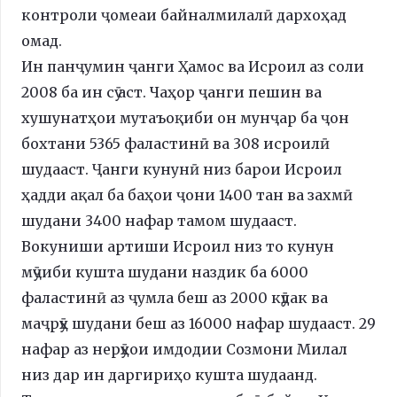
контроли ҷомеаи байналмилалӣ дархоҳад
омад.
Ин панҷумин ҷанги Ҳамос ва Исроил аз соли
2008 ба ин сӯ аст. Чаҳор ҷанги пешин ва
хушунатҳои мутаъоқиби он мунҷар ба ҷон
бохтани 5365 фаластинӣ ва 308 исроилӣ
шудааст. Ҷанги кунунӣ низ барои Исроил
ҳадди ақал ба баҳои ҷони 1400 тан ва захмӣ
шудани 3400 нафар тамом шудааст.
Вокуниши артиши Исроил низ то кунун
мӯҷиби кушта шудани наздик ба 6000
фаластинӣ аз ҷумла беш аз 2000 кӯдак ва
маҷрӯҳ шудани беш аз 16000 нафар шудааст. 29
нафар аз нерӯҳои имдодии Созмони Милал
низ дар ин даргириҳо кушта шудаанд.