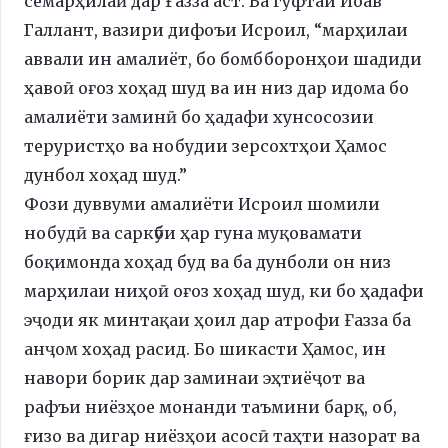
семарҳилаӣ дар Ғазза аст. Ба гуфтаи Йоав
Галлант, вазири дифоъи Исроил, “марҳилаи
аввали ин амалиёт, бо бомбборонҳои шадиди
ҳавоӣ оғоз хоҳад шуд ва ин низ дар идома бо
амалиёти заминӣ бо ҳадафи хунсосозии
теруристҳо ва нобудии зерсохтҳои Ҳамос
дунбол хоҳад шуд.”
Фози дуввуми амалиёти Исроил шомили
нобудӣ ва саркӯби ҳар гуна муқовамати
боқимонда хоҳад буд ва ба дунболи он низ
марҳилаи ниҳоӣ оғоз хоҳад шуд, ки бо ҳадафи
эҷоди як минтақаи ҳоил дар атрофи Ғазза ба
анҷом хоҳад расид. Бо шикасти Ҳамос, ин
навори борик дар заминаи эҳтиёҷот ва
рафъи ниёзҳое монанди таъмини барқ, об,
ғизо ва дигар ниёзҳои асосӣ таҳти назорат ва