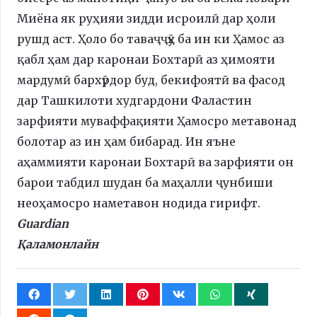
Миёна як руҳияи зидди исроилӣ дар ҳоли
рушд аст. Ҳоло бо таваҷҷӯҳ ба ин ки Ҳамос аз
қабл ҳам дар каронаи Бохтарӣ аз ҳимояти
мардумӣ бархӯрдор буд, бекифоятӣ ва фасод
дар Ташкилоти худгардони Фаластин
зарфияти муваффақияти Ҳамосро метавонад
болотар аз ин ҳам бибарад. Ин яъне
аҳаммияти каронаи Бохтарӣ ва зарфияти он
барои табдил шудан ба маҳалли ҷунбиши
неоҳамосро наметавон нодида гирифт.
Guardian
Қаламонлайн