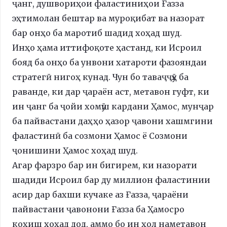
ҷанг, душвориҳои фаластиниҳои Ғазза
эҳтимолан бештар ва муроқибат ва назорат
бар онҳо ба маротиб шадид хоҳад шуд.
Инҳо ҳама иттифоқоте ҳастанд, ки Исроил
бояд ба онҳо ба унвони хатароти фазояндаи
стратегӣ нигоҳ кунад. Чун бо таваҷҷӯҳ ба
раванде, ки дар ҷараён аст, метавон гуфт, ки
ин ҷанг ба ҷойи хомӯш кардани Ҳамос, мунҷар
ба пайвастани даҳҳо ҳазор ҷавони хашмгини
фаластинӣ ба созмони Ҳамос ё Созмони
ҷонишини Ҳамос хоҳад шуд.
Агар фарзро бар ин бигирем, ки назорати
шадиди Исроил бар ду миллион фаластинии
асир дар бахши кучаке аз Ғазза, ҷараёни
пайвастани ҷавонони Ғазза ба Ҳамосро
коҳиш хоҳад дод, аммо бо ин ҳол наметавон