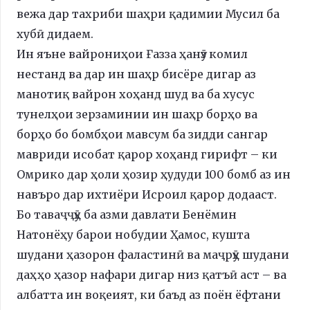
вежа дар тахриби шаҳри қадимии Мусил ба
хубӣ дидаем.
Ин яъне вайрониҳои Ғазза ҳанӯз комил
нестанд ва дар ин шаҳр бисёре дигар аз
манотиқ вайрон хоҳанд шуд ва ба хусус
тунелҳои зерзаминии ин шаҳр борҳо ва
борҳо бо бомбҳои мавсум ба зидди сангар
мавриди исобат қарор хоҳанд гирифт – ки
Омрико дар ҳоли ҳозир ҳудуди 100 бомб аз ин
навъро дар ихтиёри Исроил қарор додааст.
Бо таваҷҷӯҳ ба азми давлати Бенёмин
Натонёҳу барои нобудии Ҳамос, кушта
шудани ҳазорон фаластинӣ ва маҷрӯҳ шудани
даҳҳо ҳазор нафари дигар низ қатъӣ аст – ва
албатта ин воқеият, ки баъд аз поён ёфтани