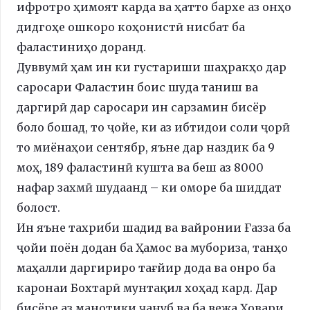
ифротро ҳимоят карда ва ҳатто бархе аз онҳо
дидгоҳе ошкоро коҳонистӣ нисбат ба
фаластиниҳо доранд.
Дуввумӣ ҳам ин ки густариши шаҳракҳо дар
саросари Фаластин боис шуда таниш ва
даргирӣ дар саросари ин сарзамин бисёр
боло бошад, то ҷойе, ки аз ибтидои соли ҷорӣ
то миёнаҳои сентябр, яъне дар наздик ба 9
моҳ, 189 фаластинӣ кушта ва беш аз 8000
нафар захмӣ шудаанд – ки оморе ба шиддат
болост.
Ин яъне тахриби шадид ва вайронии Ғазза ба
ҷойи поён додан ба Ҳамос ва мубориза, танҳо
маҳалли даргириро тағйир дода ва онро ба
каронаи Бохтарӣ мунтақил хоҳад кард. Дар
бисёре аз манотиқи ҷануб ва ба вежа Ховари