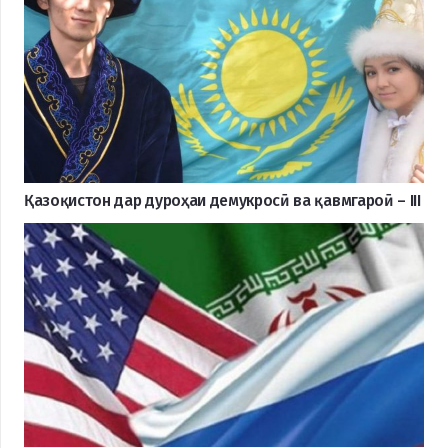
Қазоқистон дар дуроҳаи демукросӣ ва қавмгароӣ – III