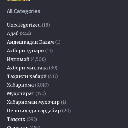
All Categories
Uncategorized
(18)
Адаб
(844)
Андешкадаи Қалам
(1)
Ахбори ҳунарӣ
(13)
Иҷтимоӣ
(4,506)
Ахбори минтақа
(39)
Таҳлили хабарӣ
(433)
Хабарнома
(3,010)
Муҳоҷират
(150)
Хабарномаи муҳоҷир
(1)
Пешниҳоди сардабир
(20)
Таърих
(593)
Фарҳанг
(485)