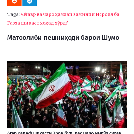
Tags:
Чӣ тавр ва чаро ҳамлаи заминии Исроил ба
Ғазза шикаст хоҳад хӯрд?
Матоолиби пешниҳодӣ барои Шумо
Агар ҳадаф шикасти Эрон буд, пас чаро имрӯз сухан