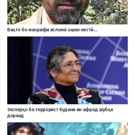
Вақте бо маорифи исломӣ ошно нестӣ…
Эксперҳо ба террорист будани ин афрод шубҳа
доранд