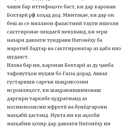
чашм бар иттифоқоте баст, ки дар каронаи
Бохтарӣ рӯй хоҳад дод. Минтақае, ки дар он
беш аз се миллион фаластинӣ таҳти ишғоли
сахтгиронае зиндагӣ мекунанд, ки зери
назари давлати тундрави Натонёҳу ба
маротиб бадтар ва сахтгиронатар аз қабл низ
шудааст.
Илова бар ин, каронаи Бохтарӣ аз ду ҷанба
тафовутҳои муҳим бо Ғазза дорад. Аввал
густариши сареъи шаҳраксозии
исроилиҳост, ки шаҳракнишинонаш
даргири таркибе қудратманд аз
носиюнолисми ифротӣ ва бунёдгароии
мазҳабӣ ҳастанд. Нукта ин ки аҳзоби
мазҳабии ҳозир дар давлати Натонёҳу ин