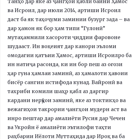
Танҳо дар яке аз ҷангҳои қаблӣ байни Ҳамос
ва Исроил, дар июли 2014, артиши Исроил
даст ба як таҳоҷуми заминии бузург зада – ва
дар ҳамон як бор ҳам типи “Гулонӣ”
мутаҳаммили хасороти ҷиддии фаровоне
шудааст. Ин воқеият дар канори эъломи
омодагии қатъии Ҳамос, артиши Исроилро ба
ин натиҷа расонда, ки ин бор пеш аз оғози
ҳар гуна ҳамлаи заминӣ, аз ҳамалоти ҳавоии
бисёр сангин истифода кунад. Вайронӣ ва
тахриби комили шаҳр қабл аз даргир
кардани нерӯҳои заминӣ, яке аз токтикҳо ва
вежагиҳои такрории ҷангҳои мудерн аст ва
инро пештар дар амалиёти Русия дар Чечен
ва Укройн ё амалиёти эътилофи таҳти
раҳбарии Иёлоти Муттаҳида дар Ироқ ва ба