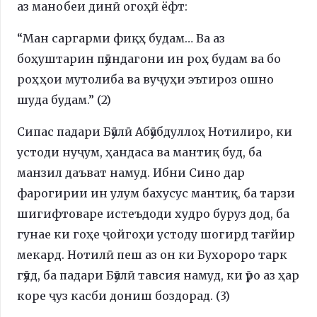
аз манобеи динӣ огоҳӣ ёфт:
“Ман саргарми фиқҳ будам… Ва аз
боҳуштарин пӯяндагони ин роҳ будам ва бо
роҳҳои мутолиба ва вуҷуҳи эътироз ошно
шуда будам.” (2)
Сипас падари Бӯалӣ Абӯабдуллоҳ Нотилиро, ки
устоди нуҷум, ҳандаса ва мантиқ буд, ба
манзил даъват намуд. Ибни Сино дар
фарогирии ин улум бахусус мантиқ, ба тарзи
шигифтоваре истеъдоди худро буруз дод, ба
гунае ки гоҳе ҷойгоҳи устоду шогирд тағйир
мекард. Нотилӣ пеш аз он ки Бухороро тарк
гӯяд, ба падари Бӯалӣ тавсия намуд, ки ӯро аз ҳар
коре ҷуз касби дониш боздорад. (3)