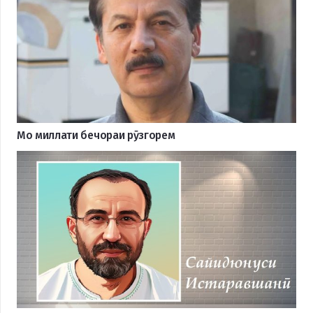
Мо миллати бечораи рӯзгорем