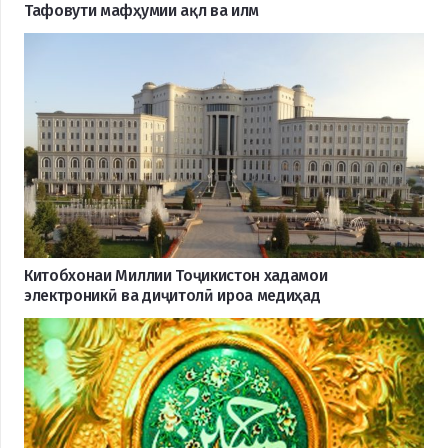
Тафовути мафҳумии ақл ва илм
Китобхонаи Миллии Тоҷикистон хадамои
электроникӣ ва диҷитолӣ ироа медиҳад