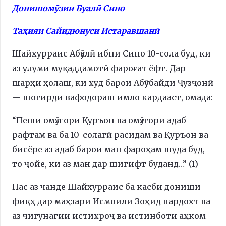
Донишомӯзии Буалӣ Сино
Таҳияи Сайидюнуси Истаравшанӣ
Шайхурраис Абӯалӣ ибни Сино 10-сола буд, ки
аз улуми муқаддамотӣ фароғат ёфт. Дар
шарҳи ҳолаш, ки худ барои Абӯубайди Ҷузҷонӣ
— шогирди вафодораш имло кардааст, омада:
“Пеши омӯзгори Қуръон ва омӯзгори адаб
рафтам ва ба 10-солагӣ расидам ва Қуръон ва
бисёре аз адаб барои ман фароҳам шуда буд,
то ҷойе, ки аз ман дар шигифт буданд…” (1)
Пас аз чанде Шайхурраис ба касби дониши
фиқҳ дар маҳзари Исмоили Зоҳид пардохт ва
аз чигунагии истихроҷ ва истинботи аҳком