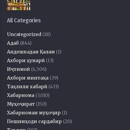
All Categories
Uncategorized
(18)
Адаб
(844)
Андешкадаи Қалам
(1)
Ахбори ҳунарӣ
(13)
Иҷтимоӣ
(4,506)
Ахбори минтақа
(39)
Таҳлили хабарӣ
(433)
Хабарнома
(3,010)
Муҳоҷират
(150)
Хабарномаи муҳоҷир
(1)
Пешниҳоди сардабир
(20)