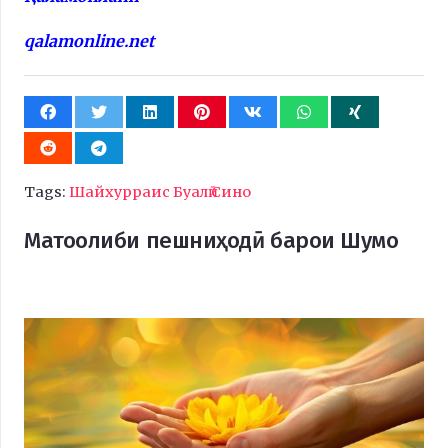
qalamonline.net
Tags:
Шайхурраис Буалӣ Сино
Матоолиби пешниҳодӣ барои Шумо