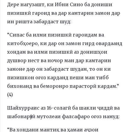
Дере нагузашт, ки Ибни Сино ба дониши
пизишкӣ гароид ва дар камтарин замон дар
ин ришта забардаст шуд:
“Сипас ба илми пизишкӣ гароидам ва
китобҳоеро, ки дар он замон гирд овардаанд
хондам ва илми пизишкӣ аз донишҳои
душвор нест ва ночор ман дар камтарин
замоне дар он забардаст шудам, то он ки
пизишкон оғоз карданд пеши ман тибб
бихонанд ва беморонро парасторӣ кардам.”
(4)
Шайхурраис аз 16-солагӣ ба шакли ҷиддӣ ва
шабонарӯзӣ мутолеаи фалсафаро оғоз намуд:
“Ва хондани мантиқ ва ҳамаи аҷзои