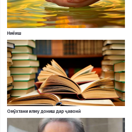
Ниёиш
Омӯхтани илму дониш дар ҷавонӣ