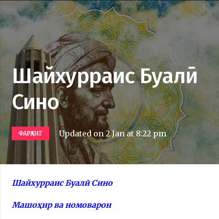
Шайхурраис Буалӣ
Сино
Updated on
2 Jan at 8:22 pm
ФАРҲАНГ
Шайхурраис Буалӣ Сино
Машоҳир ва номоварон