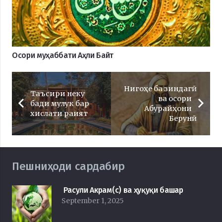
Осори муҳаббати Аҳли Байт
Нигоҳе ба зиндагӣ
Таъсири неку
ва осори
бади мулук бар
Абурайҳони
хислати раият
Берунӣ
Пешниҳоди сардабир
Расули Акрам(с) ва ҳуқуқи башар
September 1, 2025