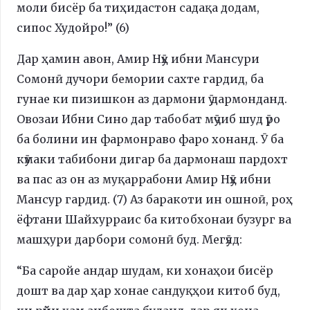
моли бисёр ба тиҳидастон садақа додам,
сипос Худойро!” (6)
Дар ҳамин авон, Амир Нӯҳ ибни Мансури
Сомонӣ дучори бемории сахте гардид, ба
гунае ки пизишкон аз дармони ӯ дармонданд.
Овозаи Ибни Сино дар табобат мӯҷиб шуд ӯро
ба болини ин фармонраво фаро хонанд. Ӯ ба
кӯмаки табибони дигар ба дармонаш пардохт
ва пас аз он аз муқаррабони Амир Нӯҳ ибни
Мансур гардид. (7) Аз баракоти ин ошноӣ, роҳ
ёфтани Шайхурраис ба китобхонаи бузург ва
машҳури дарбори сомонӣ буд. Мегӯяд:
“Ба саройе андар шудам, ки хонаҳои бисёр
дошт ва дар ҳар хонае сандуқҳои китоб буд,