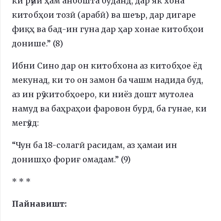
ки рӯйи ҳам анбошта буданд, дар як хона
китобҳои тозӣ (арабӣ) ва шеър, дар дигаре
фиқҳ ва бад-ин гуна дар ҳар хонае китобҳои
донише.” (8)
Ибни Сино дар он китобхона аз китобҳое ёд
мекунад, ки то он замон ба чашм надида буд,
аз ин рӯ китобҳоеро, ки ниёз дошт мутолеа
намуд ва баҳраҳои фаровон бурд, ба гунае, ки
мегӯяд:
“Чун ба 18-солагӣ расидам, аз ҳамаи ин
донишҳо фориғ омадам.” (9)
* * *
Пайнавишт: