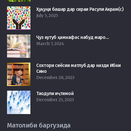
Ҳуқуқи башар дар сираи Расули Акрам(с)
July 5, 2025
Ҷуз кутуб ҳамнафас набуд маро…
March 7, 2024
Сохтори сиёсии матлуб дар назди Ибни
Сино
December 28, 2023
Таодули иҷтимоӣ
December 25, 2023
Матолиби баргузида