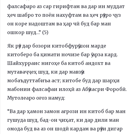
фалсафаро аз сар гирифтам ва дар ин муддат
ҳеч шабро то поён нахуфтам ва ҳеч рӯзро ҷуз
он коре надоштам ва ҳар чӣ буд бар ман
ошкор шуд…” (5)
Як рӯз дар бозори китобфурӯшон марде
китоберо ба қимати ночизе бар ӯ арза кард.
Шайхурраис нигоҳе ба китоб андохт ва
мутаваҷҷеҳ шуд, ки дар мавзӯи
мобаъдуттабиъа аст; китобе буд дар шарҳи
мабонии фалсафаи илоҳӣ аз Абӯнасри Форобӣ.
Мутолеаро оғоз намуд:
“Ва дар ҳамон замон ағрози ин китоб бар ман
гушуда шуд, бад-он ҷиҳат, ки дар дили ман
омода буд ва аз он шодӣ кардам ва рӯзи дигар