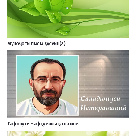
Муноҷоти Имом Ҳусейн(а)
Тафовути мафҳумии ақл ва илм