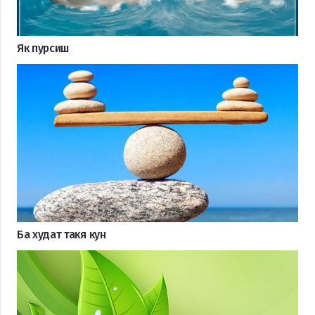
Як пурсиш
Ба худат такя кун