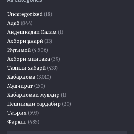
Uncategorized
(18)
Адаб
(844)
Андешкадаи Қалам
(1)
Ахбори ҳунарӣ
(13)
Иҷтимоӣ
(4,506)
Ахбори минтақа
(39)
Таҳлили хабарӣ
(433)
Хабарнома
(3,010)
Муҳоҷират
(150)
Хабарномаи муҳоҷир
(1)
Пешниҳоди сардабир
(20)
Таърих
(593)
Фарҳанг
(485)