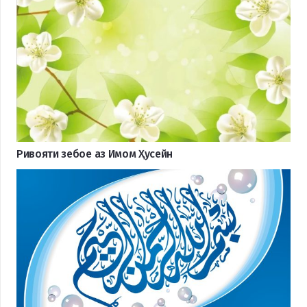
Ривояти зебое аз Имом Ҳусейн