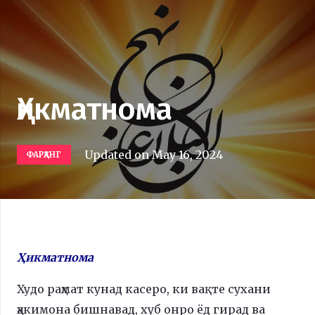
Ҳикматнома
Updated on
May 16, 2024
ФАРҲАНГ
Ҳикматнома
Худо раҳмат кунад касеро, ки вақте сухани
ҳакимона бишнавад, хуб онро ёд гирад ва