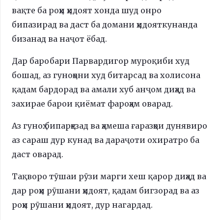
вақте ба роҳи ҳидоят хонда шуд онро
бипазирад ва даст ба домани ҳидояткунанда
бизанад ва наҷот ёбад.
Дар баробари Парвардигор муроқиби худ
бошад, аз гуноҳони худ битарсад ва холисона
қадам бардорад ва амали хуб анҷом диҳад ва
захирае барои қиёмат фароҳам оварад.
Аз гуноҳ бипарҳезад ва ҳамеша ғаразҳои дунявиро
аз сараш дур кунад ва дараҷоти охиратро ба
даст оварад.
Тақворо тӯшаи рӯзи марги хеш қарор диҳад ва
дар роҳи рӯшани ҳидоят, қадам бигзорад ва аз
роҳи рӯшани ҳидоят, дур нагардад.