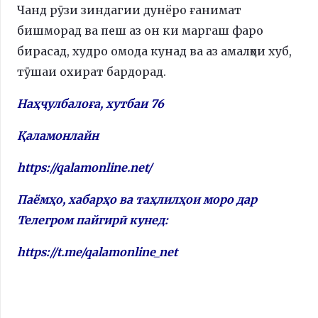
Чанд рӯзи зиндагии дунёро ғанимат
бишморад ва пеш аз он ки маргаш фаро
бирасад, худро омода кунад ва аз амалҳои хуб,
тӯшаи охират бардорад.
Наҳҷулбалоға, хутбаи 76
Қаламонлайн
https://qalamonline.net/
Паёмҳо, хабарҳо ва таҳлилҳои моро дар
Телегром пайгирӣ кунед:
https://t.me/qalamonline_net