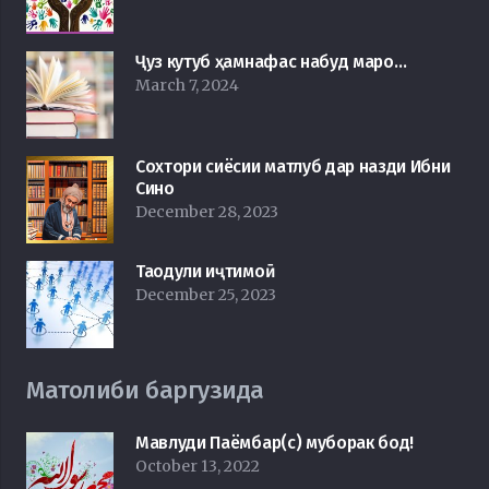
Ҷуз кутуб ҳамнафас набуд маро…
March 7, 2024
Сохтори сиёсии матлуб дар назди Ибни
Сино
December 28, 2023
Таодули иҷтимоӣ
December 25, 2023
Матолиби баргузида
Мавлуди Паёмбар(с) муборак бод!
October 13, 2022