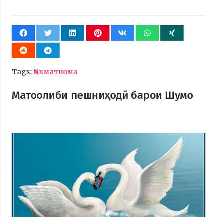
Tags:
Ҳикматнома
Матоолиби пешниҳодӣ барои Шумо