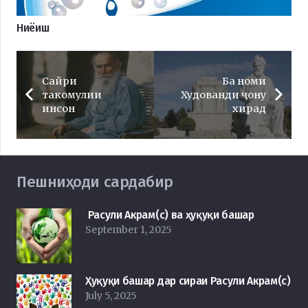
Ниёиш
Сайри
Ба номи
такомулии
Худованди ҷону
инсон
хирад
Пешниҳоди сардабир
Расули Акрам(с) ва ҳуқуқи башар
September 1, 2025
Ҳуқуқи башар дар сираи Расули Акрам(с)
July 5, 2025