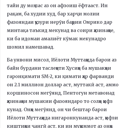
тайи ду моҳ пас аз он афзоиш ёфтааст. Ин
рақам, ба худии худ, бар харҷи молии
фазояндаи ҳузури нерӯи баҳрии Омрико дар
минтақа таъкид мекунад ва соири ҳазинаҳое,
ки ба идомаи амалиёт кӯмак мекунадро
шомил намешавад.
Ба унвони мисол, Иёлоти Муттаҳида барои аз
байн бурдани таслеҳоти Ҳусиҳо ба мушакҳои
гаронқимати SM-2, ки қимати ҳар фарванди
он 2.1 миллион доллар аст, муттакӣ аст, аммо
коршиносон мегӯянд, Пентогун метавонад
ҳазинаҳои мушакии фазояндаро то солҳо ҳифз
кунад. Онҳо мегӯянд, он чи бештар барои
Иёлоти Муттаҳида нигаронкунанда аст, ҳифзи
киштиҳои ҷангӣ аст, ки ин муҳиммот аз онҳо