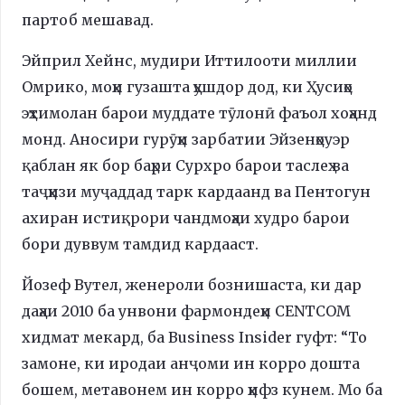
партоб мешавад.
Эйприл Хейнс, мудири Иттилооти миллии
Омрико, моҳи гузашта ҳушдор дод, ки Ҳусиҳо
эҳтимолан барои муддате тӯлонӣ фаъол хоҳанд
монд. Аносири гурӯҳи зарбатии Эйзенҳоуэр
қаблан як бор баҳри Сурхро барои таслеҳ ва
таҷҳизи муҷаддад тарк кардаанд ва Пентогун
ахиран истиқрори чандмоҳаи худро барои
бори дуввум тамдид кардааст.
Йозеф Вутел, женероли бознишаста, ки дар
даҳаи 2010 ба унвони фармондеҳи CENTCOM
хидмат мекард, ба Business Insider гуфт: “То
замоне, ки иродаи анҷоми ин корро дошта
бошем, метавонем ин корро ҳифз кунем. Мо ба