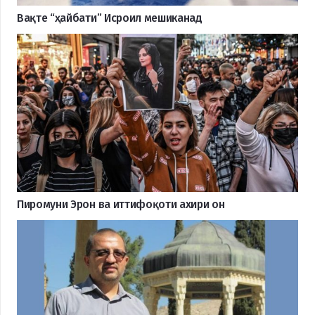
Вақте “ҳайбати” Исроил мешиканад
Пиромуни Эрон ва иттифоқоти ахири он