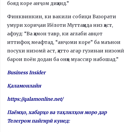
бояд коре анҷом диҳанд.”
Финквинкин, ки вакили собиқи Вазорати
умури хориҷаи Иёлоти Муттаҳида низ ҳаст,
афзуд: “Ва ҳамон тавр, ки ағлаби авқот
иттифоқ меафтад, “анҷоми коре” ба маънои
посухи низомӣ аст, ҳатто агар гузинаи низомӣ
барои поён додан ба онҳо муассир набошад.”
Business Insider
Қаламонлайн
https://qalamonline.net/
Паёмҳо, хабарҳо ва таҳлилҳои моро дар
Телегром пайгирӣ кунед: