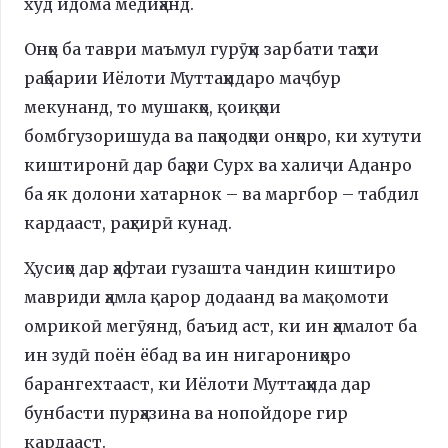
худ идома медиҳанд.
Онҳо ба таври маъмул гурӯҳи зарбати таҳти
раҳбарии Иёлоти Муттаҳидаро маҷбур
мекунанд, то мушакҳо, қоиқҳои
бомбгузоришуда ва паҳподҳои онҳоро, ки хутути
киштиронӣ дар баҳри Сурх ва халиҷи Аданро
ба як долони хатарнок – ва маргбор – табдил
кардааст, раҳгирӣ кунад.
Ҳусиҳо дар ҳафтаи гузашта чандин киштиро
мавриди ҳамла қарор додаанд ва мақомоти
омрикоӣ мегӯянд, баъид аст, ки ин ҳамалот ба
ин зудӣ поён ёбад ва ин нигарониҳоро
барангехтааст, ки Иёлоти Муттаҳида дар
бунбасти пурҳазина ва нопойдоре гир
кардааст.