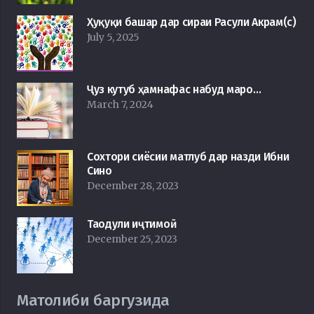
Ҳуқуқи башар дар сираи Расули Акрам(с)
July 5, 2025
Ҷуз кутуб ҳамнафас набуд маро…
March 7, 2024
Сохтори сиёсии матлуб дар назди Ибни
Сино
December 28, 2023
Таодули иҷтимоӣ
December 25, 2023
Матолиби баргузида