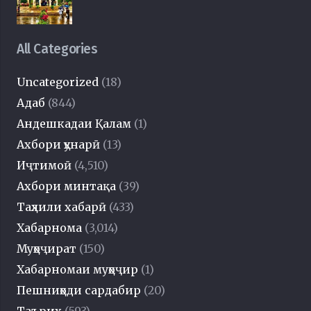
All Categories
Uncategorized
(18)
Адаб
(844)
Андешкадаи Қалам
(1)
Ахбори ҳунарӣ
(13)
Иҷтимоӣ
(4,510)
Ахбори минтақа
(39)
Таҳлили хабарӣ
(433)
Хабарнома
(3,014)
Муҳоҷират
(150)
Хабарномаи муҳоҷир
(1)
Пешниҳоди сардабир
(20)
Таърих
(593)