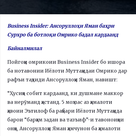
Business Insider: Ансоруллоҳи Яман баҳри
Сурхро ба ботлоқи Омрико бадал кардаанд
Байналмилал
Пойгоҳи омрикоии Business Insider бо ишора
ба нотавонии Иёлоти Муттаҳидаи Омрико дар
рафъи таҳдиди Ансоруллоҳи Яман, навишт:
“Ҳусиҳо собит кардаанд, ки душмане маккор
ва нерӯманд ҳастанд. 5 моҳ пас аз ҳамалоти
ҳавоии Эътилоф ба раҳбари Иёлоти Муттаҳида
барои “барҳам задан ва тазъиф”-и тавоноиҳои
онҳо, Ансоруллоҳи Яман ҳамчунон ба ҳамалоти