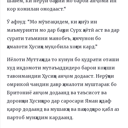
шавем, ки нерӯи баҳрии мо барои анҷоми ин
кор комилан омодааст.“
Ӯ афзуд: “Мо мӯътақидем, ки ҳанӯз ин
маъмурияти мо дар баҳри Сурх ҳаётӣ аст ва дар
сурати таъмини манобеъ, ҳамчунон бо
ҳамалоти Ҳусиҳо муқобила хоҳем кард.”
Иёлоти Муттаҳида то кунун бо қудрати оташи
худ иқдомоти мутаъаддидеро барои коҳиши
тавонмандии Ҳусиҳо анҷом додааст. Нерӯҳои
омрикоӣ чандин давр ҳамалоти муштарак бо
Бритониё анҷом додаанд ва таъсисот ва
дороиҳои Ҳусиҳоро дар саросари Яман ҳадаф
қарор додаанд ва мушакҳо ва паҳподҳоро қабл аз
партоб мунҳадим кардаанд.