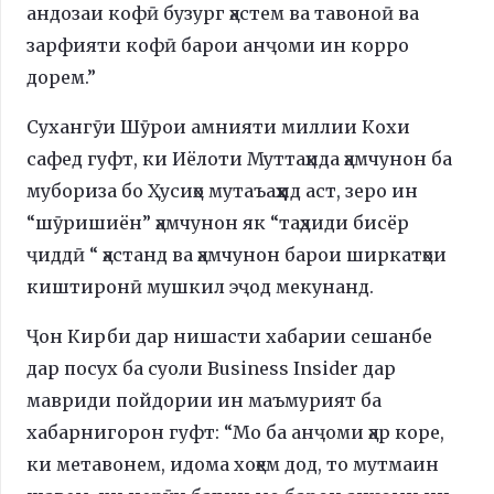
андозаи кофӣ бузург ҳастем ва тавоноӣ ва
зарфияти кофӣ барои анҷоми ин корро
дорем.”
Сухангӯи Шӯрои амнияти миллии Кохи
сафед гуфт, ки Иёлоти Муттаҳида ҳамчунон ба
мубориза бо Ҳусиҳо мутаъаҳҳид аст, зеро ин
“шӯришиён” ҳамчунон як “таҳдиди бисёр
ҷиддӣ “ ҳастанд ва ҳамчунон барои ширкатҳои
киштиронӣ мушкил эҷод мекунанд.
Ҷон Кирби дар нишасти хабарии сешанбе
дар посух ба суоли Business Insider дар
мавриди пойдории ин маъмурият ба
хабарнигорон гуфт: “Мо ба анҷоми ҳар коре,
ки метавонем, идома хоҳем дод, то мутмаин