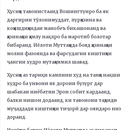
Ҳусиҳо тавонистаанд Вошингтунро ба як
даргирии тӯлонимуддат, пурҳазина ва
коҳишдиҳандаи манобеъ бикашонанд ва
ҳазинаҳои ҳамлу нақлро ба маротиб болотар
бибаранд. Иёлоти Муттаҳида бояд ҳазинаҳои
молии фазоянда ва фарсудагии киштиҳои
ҷангии худро мутаҳаммил шавад.
Ҳусиҳо аз тариқи кампини худ на танҳо нақши
худро ба унвони як дороии бузург дар
шабакаи ниёбатии Эрон собит кардаанд,
балки нишон додаанд, ки тавоноии таҳдиди
муҷаддади киштиҳои тиҷорӣ дар ояндаро низ
доранд.
Нерӯҳои баҳрии Иёлоти Муттаҳида аз тирамоҳи