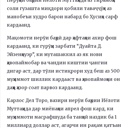
соли гузашта миқдори қобили таваҷҷӯҳе аз
манобеъи худро барои набард бо Ҳусиҳо сарф
кардаанд.
Мақомоти нерӯи баҳрӣ дар ҳафтаҳои ахир фош
кардаанд, ки гурӯҳи зарбати “Дуайта Д.
Эйзенҳоуэр”, ки муташаккил аз як нови
ҳавопаймобар ва чандин киштии ҷангии
дигар аст, дар тӯли истиқрори худ беш аз 500
муҳиммот шиллик кардааст ва ҳавопаймоҳои он
даҳҳо ҳазор соат парвоз кардаанд.
Карлос Дел Торо, вазири нерӯи баҳрии Иёлоти
Муттаҳида дар миёнаҳои апрел фош кард, ки
муҳиммоти масрафшуда ба танҳоӣ наздик ба 1
миллиард доллар аст, агарчи ин рақам қатъан