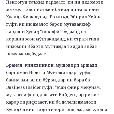
Пентогун таъкид кардааст, ки ин иқдомоти
маъмул тавонистааст ба коҳиши тавоноии
Ҳусиҳо кӯмак кунад. Бо ин ҳол, Эйприл Хейнс
гуфт, ки ин ҳамалот барои мутаваққиф
кардани Ҳусиҳо “нокофӣ” будаанд ва
коршиносон мӯътақиданд, ки стратегияи
низомии Иёлоти Муттаҳида то ҳадди зиёде
номувафақ будааст.
Брайан Финквинкин, мушовири аршади
барномаи Иёлоти Муттаҳида дар гурӯҳи
байналмилалии бӯҳрон, дар ин бора ба
Business Insider гуфт: ”Ман фикр мекунам,
мутаассифона, давлати Бойден дар ритме
қарор гирифтааст, ки ба далели ҳамалоти
Ҳусиҳо ба киштиҳои тиҷорӣ, онҳо эҳсос мекунанд