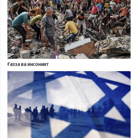
Ғазза ва инсоният