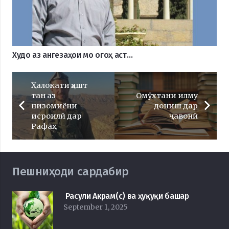
Худо аз ангезаҳои мо огоҳ аст…
Ҳалокати ҳашт
тан аз
Омӯхтани илму
низомиёни
дониш дар
исроилӣ дар
ҷавонӣ
Рафаҳ
Пешниҳоди сардабир
Расули Акрам(с) ва ҳуқуқи башар
September 1, 2025