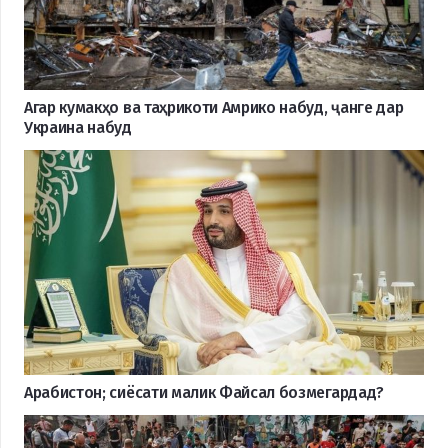
Агар кумакҳо ва таҳрикоти Амрико набуд, ҷанге дар
Украина набуд
Арабистон; сиёсати малик Файсал бозмегардад?