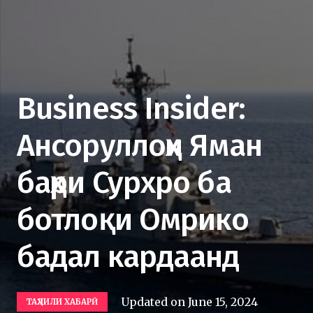
Business Insider:
Ансоруллоҳи Яман
баҳри Сурхро ба
ботлоқи Омрико
бадал кардаанд
Updated on
June 15, 2024
ТАҲЛИЛИ ХАБАРӢ