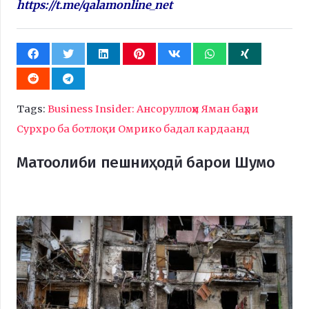
https://t.me/qalamonline_net
Tags:
Business Insider: Ансоруллоҳи Яман баҳри
Сурхро ба ботлоқи Омрико бадал кардаанд
Матоолиби пешниҳодӣ барои Шумо