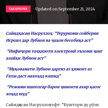
Updated on
September 21, 2024
ХАБАРНОМА
Сайидҳасан Насруллоҳ: “Теруризми сойберии
Исроил дар Лубнон ва ҷаҳон бесобиқа аст”
“Инфиҷори таҷҳизоти электронӣ эъломи ҷанг
алайҳи Лубнон аст”
“Муқовамати Лубнон ҳаргиз аз ҳимоят аз
Ғазза даст нахоҳад кашид”
“Режими ишғолгар барои ҷинояти ахир қасос
хоҳад шуд”
Сайидҳасан Насруллоҳ гуфт: “Куштори ду рӯзи