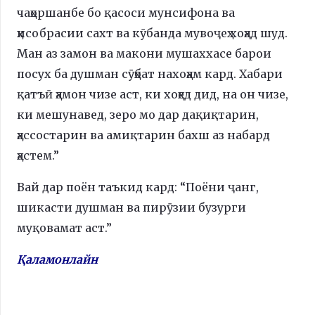
чаҳоршанбе бо қасоси мунсифона ва
ҳисобрасии сахт ва кӯбанда мувоҷеҳ хоҳад шуд.
Ман аз замон ва макони мушаххасе барои
посух ба душман сӯҳбат нахоҳам кард. Хабари
қатъӣ ҳамон чизе аст, ки хоҳед дид, на он чизе,
ки мешунавед, зеро мо дар дақиқтарин,
ҳассостарин ва амиқтарин бахш аз набард
ҳастем.”
Вай дар поён таъкид кард: “Поёни ҷанг,
шикасти душман ва пирӯзии бузурги
муқовамат аст.”
Қаламонлайн