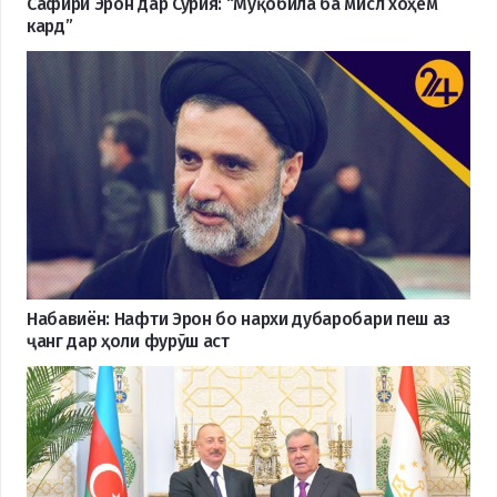
Сафири Эрон дар Сурия: “Муқобила ба мисл хоҳем
кард”
Набавиён: Нафти Эрон бо нархи дубаробари пеш аз
ҷанг дар ҳоли фурӯш аст