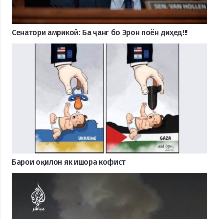
Сенатори амрикоӣ: Ба ҷанг бо Эрон поён диҳед!!!
Барои оқилон як ишора кофист