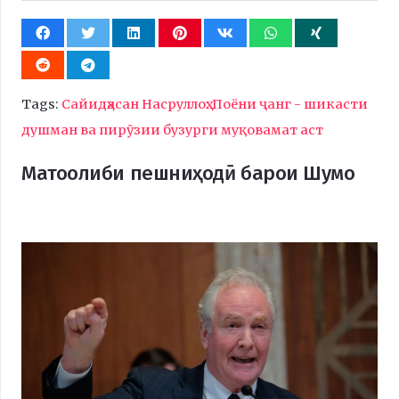
Tags:
Сайидҳасан Насруллоҳ: Поёни ҷанг - шикасти
душман ва пирӯзии бузурги муқовамат аст
Матоолиби пешниҳодӣ барои Шумо