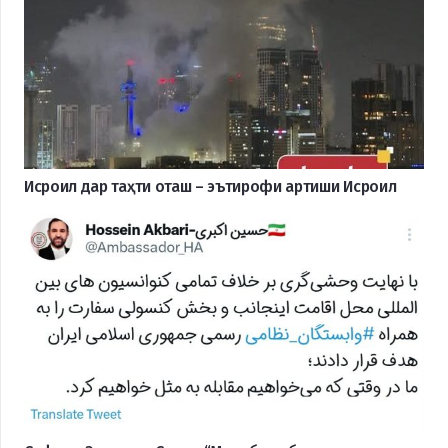
Исроил дар таҳти оташ – эътирофи артиши Исроил