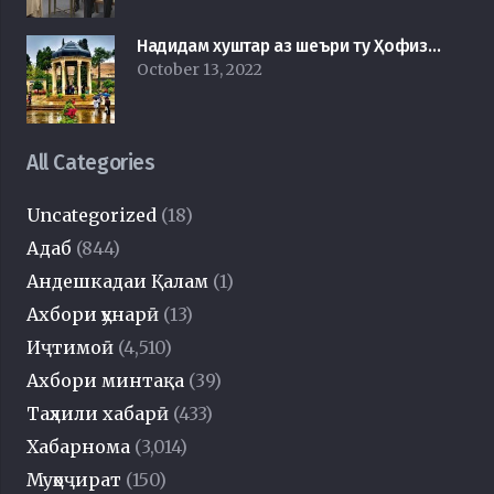
Надидам хуштар аз шеъри ту Ҳофиз…
October 13, 2022
All Categories
Uncategorized
(18)
Адаб
(844)
Андешкадаи Қалам
(1)
Ахбори ҳунарӣ
(13)
Иҷтимоӣ
(4,510)
Ахбори минтақа
(39)
Таҳлили хабарӣ
(433)
Хабарнома
(3,014)
Муҳоҷират
(150)