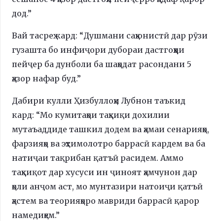
дод.”
Вай тасреҳ кард: “Душмани саҳюнистӣ дар рӯзи
гузашта бо инфиҷори дубораи дастгоҳҳои
пейҷер ба дунболи ба шаҳодат расондани 5
ҳазор нафар буд.”
Дабири кулли Ҳизбуллоҳи Лубнон таъкид
кард: “Мо кумитаҳои таҳқиқи дохилии
мутаъаддиде ташкил додем ва ҳамаи сенарияҳо,
фарзияҳо ва эҳтимолотро баррасӣ кардем ва ба
натиҷаи тақрибан қатъӣ расидем. Аммо
таҳқиқот дар хусуси ин ҷиноят ҳамчунон дар
ҳоли анҷом аст, мо мунтазири натоиҷи қатъӣ
ҳастем ва теорияҳоро мавриди баррасӣ қарор
намедиҳем.”