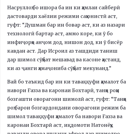
Насруллоҳ бо ишора ба ин ки ҳамлаи сайберӣ
дастоварди хаёлии режими саҳюнистӣ аст,
гуфт: “Душман бар ин бовар аст, ки аз назари
технологӣ бартар аст, аммо коре, ки ӯ бо
инфиҷорҳо анҷом дод, нишон дод, ки ӯ бисёр
кавдан аст. Дар Исроил аз ташдиди таниш
дар шимол сӯҳбат мешавад ва касоне ҳастанд,
ки аз ҷанги ҳамаҷониба сӯҳбат мекунанд.”
Вай бо таъкид бар ин ки таваққуфи ҳамалот ба
навори Ғазза ва каронаи Бохтарӣ, танҳо роҳи
бозгашти оворагони шимолӣ аст, гуфт: “Танҳо
роҳ барои бозгардондани оворагони режим ба
шимол таваққуфи ҳамалот ба навори Ғазза ва
каронаи Бохтарӣ аст, иқдомоти Натонёҳу
раванди овора шудани афрод дар шимолро