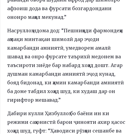
афзоиш дода ва фурсати бозгардондани
ононро маҳол мекунад.”
Насруллоҳ идома дод: “Пешниҳоди фармондеҳи
аҳмақи минтақаи шимолӣ дар эҷоди
камарбанди амниятӣ, умедворем амалӣ
шавад ва онро фурсате таърихӣ медонем ва
таъсироти зиёде бар набард хоҳад дошт. Агар
душман камарбанди амниятӣ эҷод кунад,
бояд бидонад, ки ҳамин камарбанди амниятӣ
ба доме табдил хоҳад шуд, ки худаш дар он
гирифтор мешавад.”
Дабири кулли Ҳизбуллоҳ бо баёни ин ки
режими саҳюнистӣ барои ҷинояти ахир қасос
хоҳад шуд, гуфт: “Ҳаводиси рӯзҳои сешанбе ва