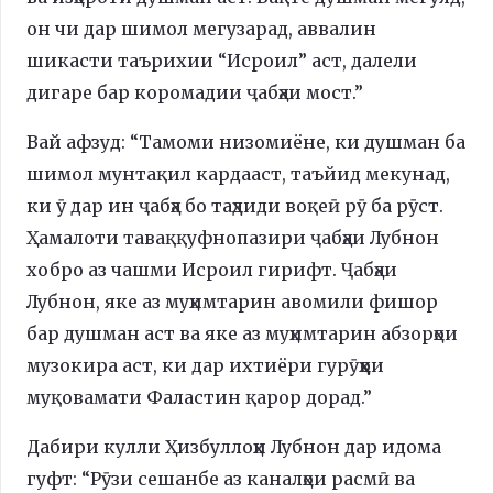
он чи дар шимол мегузарад, аввалин
шикасти таърихии “Исроил” аст, далели
дигаре бар коромадии ҷабҳаи мост.”
Вай афзуд: “Тамоми низомиёне, ки душман ба
шимол мунтақил кардааст, таъйид мекунад,
ки ӯ дар ин ҷабҳа бо таҳдиди воқеӣ рӯ ба рӯст.
Ҳамалоти таваққуфнопазири ҷабҳаи Лубнон
хобро аз чашми Исроил гирифт. Ҷабҳаи
Лубнон, яке аз муҳимтарин авомили фишор
бар душман аст ва яке аз муҳимтарин абзорҳои
музокира аст, ки дар ихтиёри гурӯҳҳои
муқовамати Фаластин қарор дорад.”
Дабири кулли Ҳизбуллоҳи Лубнон дар идома
гуфт: “Рӯзи сешанбе аз каналҳои расмӣ ва