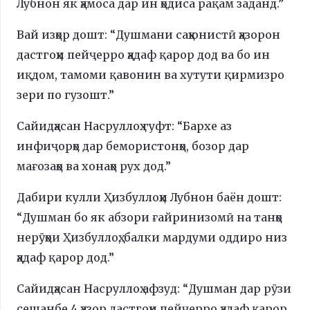
Лубнон як ҳамоса дар ин ҳодиса рақам заданд.”
Вай изҳор дошт: “Душмани саҳюнистӣ ҳазорон
дастгоҳи пейҷерро ҳадаф қарор дод ва бо ин
иқдом, тамоми қавонин ва хутути қирмизро
зери по гузошт.”
Сайидҳасан Насруллоҳ гуфт: “Бархе аз
инфиҷорҳо дар бемористонҳо, бозор дар
мағозаҳо ва хонаҳо рух дод.”
Дабири кулли Ҳизбуллоҳи Лубнон баён дошт:
“Душман бо як абзори ғайринизомӣ на танҳо
нерӯҳои Ҳизбуллоҳ, балки мардуми оддиро низ
ҳадаф қарор дод.”
Сайидҳасан Насруллоҳ афзуд: “Душман дар рӯзи
сешанбе 4 ҳазор дастгоҳи пейҷерро ҳадаф қарор