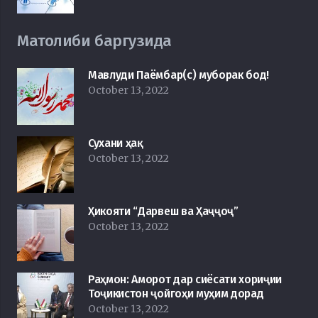
Матолиби баргузида
Мавлуди Паёмбар(с) муборак бод!
October 13, 2022
Сухани ҳақ
October 13, 2022
Ҳикояти “Дарвеш ва Ҳаҷҷоҷ”
October 13, 2022
Раҳмон: Аморот дар сиёсати хориҷии
Тоҷикистон ҷойгоҳи муҳим дорад
October 13, 2022