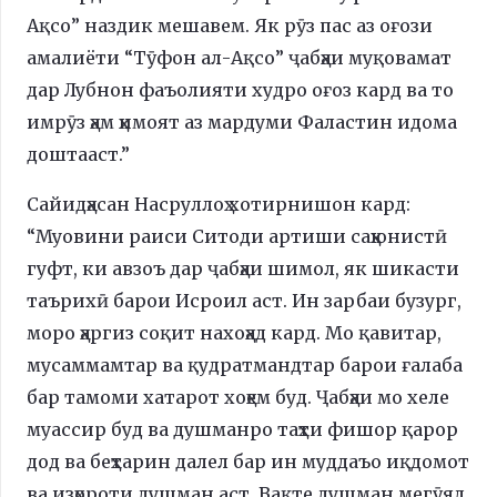
Ақсо” наздик мешавем. Як рӯз пас аз оғози
амалиёти “Тӯфон ал-Ақсо” ҷабҳаи муқовамат
дар Лубнон фаъолияти худро оғоз кард ва то
имрӯз ҳам ҳимоят аз мардуми Фаластин идома
доштааст.”
Сайидҳасан Насруллоҳ хотирнишон кард:
“Муовини раиси Ситоди артиши саҳюнистӣ
гуфт, ки авзоъ дар ҷабҳаи шимол, як шикасти
таърихӣ барои Исроил аст. Ин зарбаи бузург,
моро ҳаргиз соқит нахоҳад кард. Мо қавитар,
мусаммамтар ва қудратмандтар барои ғалаба
бар тамоми хатарот хоҳем буд. Ҷабҳаи мо хеле
муассир буд ва душманро таҳти фишор қарор
дод ва беҳтарин далел бар ин муддаъо иқдомот
ва изҳороти душман аст. Вақте душман мегӯяд,