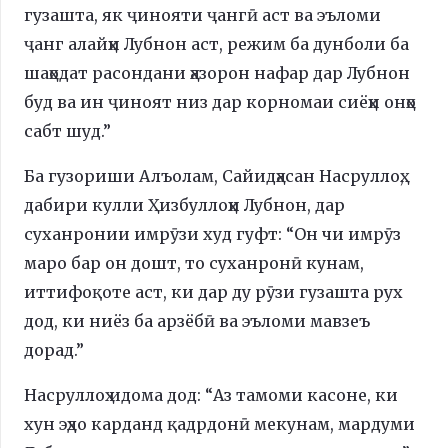
гузашта, як ҷинояти ҷангӣ аст ва эъломи
ҷанг алайҳи Лубнон аст, режим ба дунболи ба
шаҳодат расондани ҳазорон нафар дар Лубнон
буд ва ин ҷиноят низ дар корномаи сиёҳи онҳо
сабт шуд.”
Ба гузориши Алъолам, Сайидҳасан Насруллоҳ,
дабири кулли Ҳизбуллоҳи Лубнон, дар
суханронии имрӯзи худ гуфт: “Он чи имрӯз
маро бар он дошт, то суханронӣ кунам,
иттифоқоте аст, ки дар ду рӯзи гузашта рух
дод, ки ниёз ба арзёбӣ ва эъломи мавзеъ
дорад.”
Насруллоҳ идома дод: “Аз тамоми касоне, ки
хун эҳдо карданд қадрдонӣ мекунам, мардуми