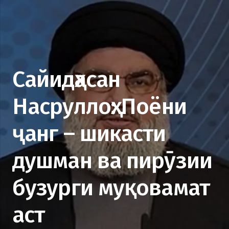
Сайидҳасан
Насруллоҳ: Поёни
ҷанг – шикасти
душман ва пирӯзии
бузурги муқовамат
аст