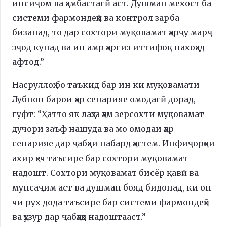
инсиҷом ва ҳамбастагӣ аст. Душман мехост ба
системи фармондеҳӣ ва контрол зарба
бизанад, то дар сохтори муқовамат ҳарҷу марҷ
эҷод кунад ва ин амр ҳаргиз иттифоқ нахоҳад
афтод.”
Насруллоҳ бо таъкид бар ин ки муқовамати
Лубнон барои ҳар сенарияе омодагӣ дорад,
гуфт: “Ҳатто як лаҳза ҳам зерсохти муқовамат
дучори заъф нашуда ва мо омодаи ҳар
сенарияе дар ҷабҳаи набард ҳастем. Инфиҷорҳои
ахир ҳеч таъсире бар сохтори муқовамат
надошт. Сохтори муқовамат бисёр қавӣ ва
мунсаҷим аст ва душман бояд бидонад, ки он
чи рух дода таъсире бар системи фармондеҳӣ
ва ҳузур дар ҷабҳаҳо надоштааст.”