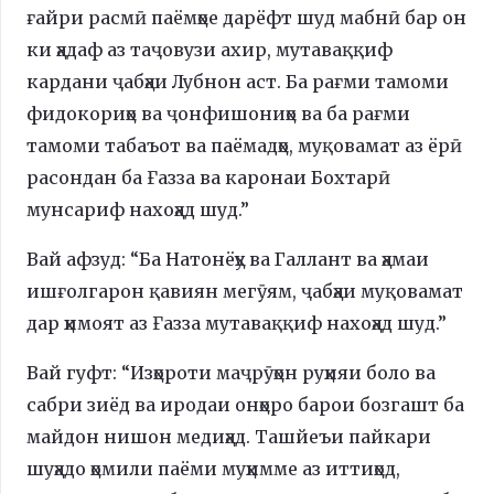
ғайри расмӣ паёмҳое дарёфт шуд мабнӣ бар он
ки ҳадаф аз таҷовузи ахир, мутаваққиф
кардани ҷабҳаи Лубнон аст. Ба рағми тамоми
фидокориҳо ва ҷонфишониҳо ва ба рағми
тамоми табаъот ва паёмадҳо, муқовамат аз ёрӣ
расондан ба Ғазза ва каронаи Бохтарӣ
мунсариф нахоҳад шуд.”
Вай афзуд: “Ба Натонёҳу ва Галлант ва ҳамаи
ишғолгарон қавиян мегӯям, ҷабҳаи муқовамат
дар ҳимоят аз Ғазза мутаваққиф нахоҳад шуд.”
Вай гуфт: “Изҳороти маҷрӯҳон руҳияи боло ва
сабри зиёд ва иродаи онҳоро барои бозгашт ба
майдон нишон медиҳад. Ташйеъи пайкари
шуҳадо ҳомили паёми муҳимме аз иттиҳод,