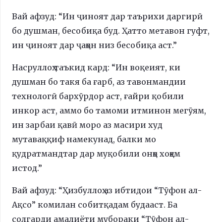
Вай афзуд: “Ин ҷиноят дар таърихи даргирӣ
бо душман, бесобиқа буд. Ҳатто метавон гуфт,
ин ҷиноят дар ҷаҳон низ бесобиқа аст.”
Насруллоҳ таъкид кард: “Ин воқеият, ки
душман бо такя ба ғарб, аз тавонмандии
технологӣ бархӯрдор аст, ғайри қобили
инкор аст, аммо бо тамоми итминон мегӯям,
ин зарбаи қавӣ моро аз масири худ
мутаваққиф намекунад, балки мо
қудратмандтар дар муқобили онҳо хоҳем
истод.”
Вай афзуд: “Ҳизбуллоҳ аз ибтидои “Тӯфон ал-
Ақсо” комилан собитқадам будааст. Ба
солгарди амалиёти мубораки “Тӯфон ал-