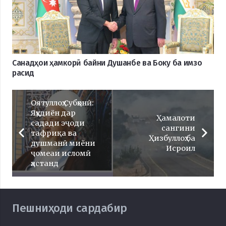
Санадҳои ҳамкорӣ байни Душанбе ва Боку ба имзо
расид
Оятуллоҳ Субҳонӣ:
Яҳудиён дар
Ҳамалоти
садади эҷоди
сангини
тафриқа ва
Ҳизбуллоҳ ба
душманӣ миёни
Исроил
ҷомеаи исломӣ
ҳастанд
Пешниҳоди сардабир