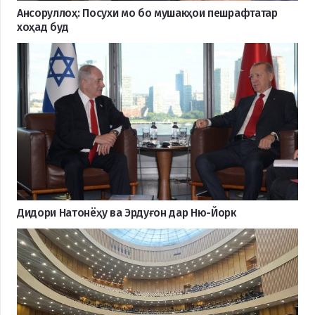
Ансоруллоҳ: Посухи мо бо мушакҳои пешрафтатар
хоҳад буд
Дидори Натонёҳу ва Эрдуғон дар Ню-Йорк