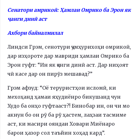
Сенатори амрикоӣ: Ҳамлаи Омрико ба Эрон як
ҷанги динӣ аст
Ахбори байналмилал
Линдси Грэм, сенотури ҷумҳурихоҳи омрикоӣ,
дар изҳороте дар мавриди ҳамлаи Омрико ба
Эрон гуфт: “Ин як ҷанги динӣ аст. Дар ниҳоят
чӣ касе дар он пирӯз мешавад?”
Грэм афзуд: “Оё теруристҳои исломӣ, ки
мехоҳанд ҳамаи яҳудиёнро бикушанд чун
Худо ба онҳо гуфтааст?! Бинобар ин, он чи мо
акнун бо он рӯ ба рӯ ҳастем, лаҳзаи тасмиме
аст, ки масири ояндаи Ховари Миёнаро
барои ҳазор сол таъйин хоҳад кард”.