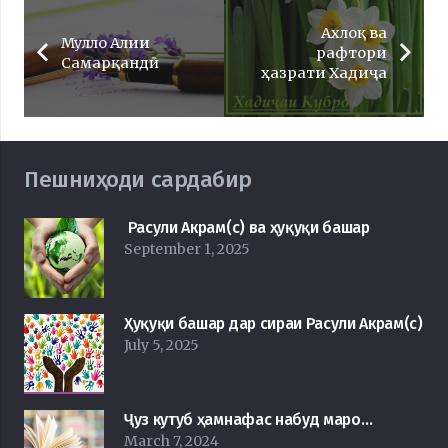
Ахлоқ ва
Мулло Алии
рафтори
Самарқандӣ
ҳазрати Хадиҷа
Пешниҳоди сардабир
Расули Акрам(с) ва ҳуқуқи башар
September 1, 2025
Ҳуқуқи башар дар сираи Расули Акрам(с)
July 5, 2025
Ҷуз кутуб ҳамнафас набуд маро…
March 7, 2024