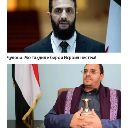
Ҷулонӣ: Мо таҳдиде барои Исроил нестем!