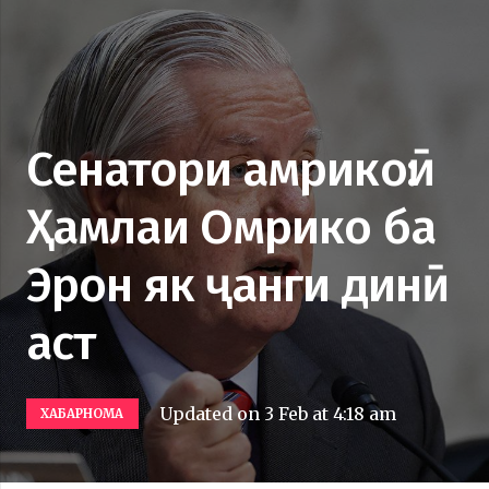
Сенатори амрикоӣ:
Ҳамлаи Омрико ба
Эрон як ҷанги динӣ
аст
Updated on
3 Feb at 4:18 am
ХАБАРНОМА