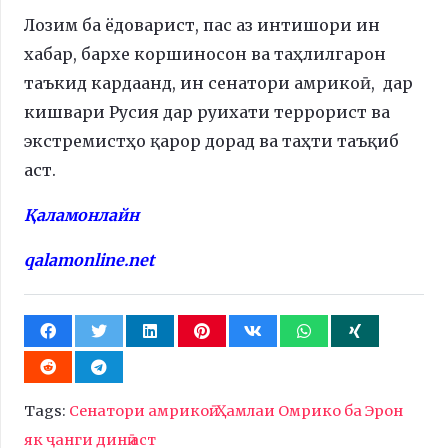
Лозим ба ёдоварист, пас аз интишори ин
хабар, бархе коршиносон ва таҳлилгарон
таъкид кардаанд, ин сенатори амрикоӣ, дар
кишвари Русия дар руихати террорист ва
экстремистҳо қарор дорад ва таҳти таъқиб
аст.
Қаламонлайн
qalamonline.net
Tags:
Сенатори амрикоӣ: Ҳамлаи Омрико ба Эрон
як ҷанги динӣ аст