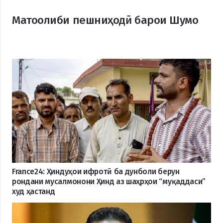
Матоолиби пешниҳодӣ барои Шумо
France24: Ҳиндуҳои ифротӣ ба дунболи берун
рондани мусалмонони Ҳинд аз шаҳрҳои “муқаддаси”
худ ҳастанд