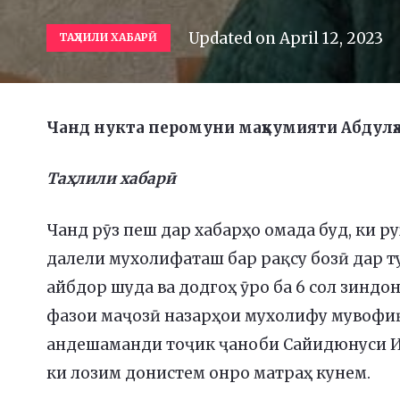
Updated on
April 12, 2023
ТАҲЛИЛИ ХАБАРӢ
Чанд нукта перомуни маҳкумияти Абдул
Таҳлили хабарӣ
Чанд рӯз пеш дар хабарҳо омада буд, ки р
далели мухолифаташ бар рақсу бозӣ дар 
айбдор шуда ва додгоҳ ӯро ба 6 сол зиндо
фазои маҷозӣ назарҳои мухолифу мувофиқ
андешаманди тоҷик ҷаноби Сайидюнуси Ис
ки лозим донистем онро матраҳ кунем.