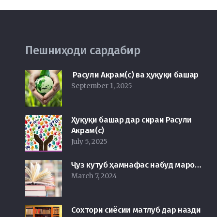
Пешниҳоди сардабир
Расули Акрам(с) ва ҳуқуқи башар
September 1, 2025
Ҳуқуқи башар дар сираи Расули
Акрам(с)
July 5, 2025
Ҷуз кутуб ҳамнафас набуд маро…
March 7, 2024
Сохтори сиёсии матлуб дар назди