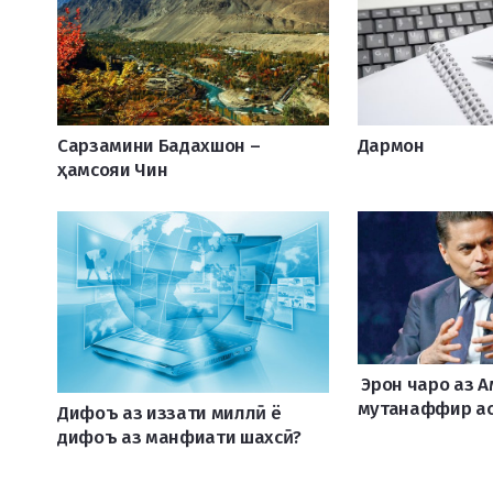
Сарзамини Бадахшон –
Дармон
ҳамсояи Чин
Эрон чаро аз 
мутанаффир ас
Дифоъ аз иззати миллӣ ё
дифоъ аз манфиати шахсӣ?