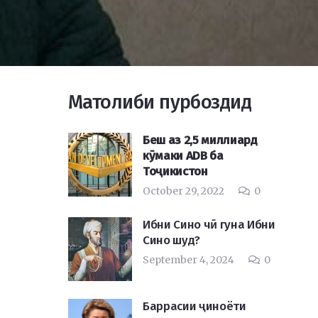
Матолиби пурбоздид
Беш аз 2,5 миллиард
кӯмаки ADB ба
Тоҷикистон
October 29, 2022
0
Ибни Сино чӣ гуна Ибни
Сино шуд?
September 4, 2024
0
Баррасии ҷиноёти