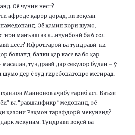
анд. Оё чунин нест?
сти афроде қарор дорад, ки воқеан
 намедонанд. Оё ҳамин кори шумо,
отири манъаш аз к…нҷунбонӣ ба 6 сол
вӣ нест? Ифротгароӣ ва тундравӣ, ки
р бошанд, балки ҳар касе ва бо ҳар
масалан, тундравӣ дар секулор будан – ӯ
 шумо дер ё зуд гиребонатонро мегирад.
лҳаннон Маннонов аҷибу ғариб аст. Баъзе
зиёӣ” ва “равшанфикр” медонанд, оё
оҳи қазоии Раҳмон тарафдорӣ мекунанд?
о дарк мекунам. Тундрави воқеӣ ва