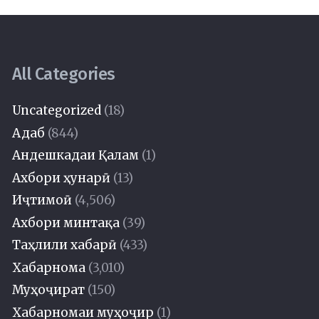
All Categories
Uncategorized
(18)
Адаб
(844)
Андешкадаи Қалам
(1)
Ахбори ҳунарӣ
(13)
Иҷтимоӣ
(4,506)
Ахбори минтақа
(39)
Таҳлили хабарӣ
(433)
Хабарнома
(3,010)
Муҳоҷират
(150)
Хабарномаи муҳоҷир
(1)