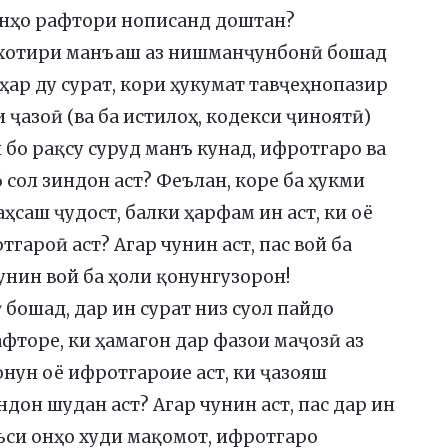
онҳо рафтори нописанд доштан?
ба хотири манъаш аз нишманҷунбонӣ бошад
ҳар ду сурат, кори ҳукумат тавҷеҳнопазир
и ҷазоӣ (ва ба истилоҳ, кодекси ҷиноятӣ)
й бо рақсу суруд манъ кунад, ифротгаро ва
6 сол зиндон аст? Феълан, коре ба ҳукми
ҳсаш ҷудост, балки ҳарфам ин аст, ки оё
гароӣ аст? Агар чунин аст, пас вой ба
унин вой ба ҳоли қонунгузорон!
бошад, дар ин сурат низ суол пайдо
фторе, ки ҳамагон дар фазои маҷозӣ аз
нун оё ифротгароие аст, ки ҷазояш
ндон шудан аст? Агар чунин аст, пас дар ин
аъси онҳо худи мақомот, ифротгаро