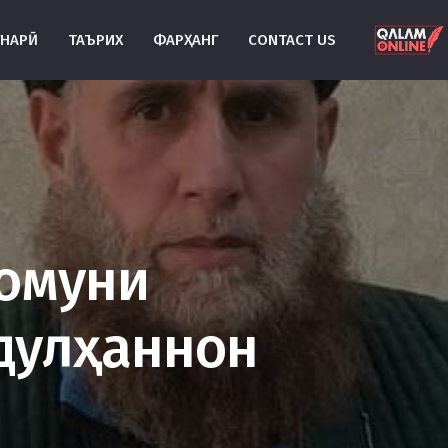
УНАРӢ
ТАЪРИХ
ФАРҲАНГ
CONTACT US
ромуни
дулҳаннон