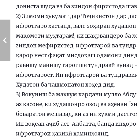
дониста шуда ва ба зиндон фиристода шав
2) Зимоми ҳукумат дар Тоҷикистон дар да
ифротгаро ҳастанд, вале зоҳиран худашон
мақомоти мӯҳтарам!, ки шаҳрвандеро ба х
зиндон мефиристед, ифротгароӣ ва тундра
қарор нест фақат мисдоқаш одамони диндо
равишу манишу гароише тундравӣ кунад – 
ифротгарост. Ин ифротгароӣ ва тундравии
Худатон ба чашмонатон хоҳед дид.
3) Вокуниш ба маҳкум кардани мулло Абду
аз касоне, ки худашонро озод ва аҳёнан “
боваратон мешавад, ки аз ин ҳукми дастг
Ин воқеан аҷиб аст! Албатта, банда инҳор
ифротгарои ҳақиқӣ ҳаминҳоянд.