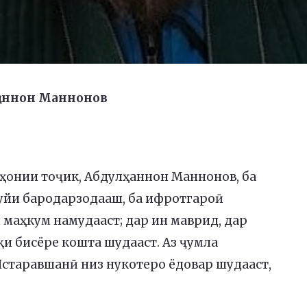
ҳаннон Маннонов
уҳонии тоҷик, Абдулҳаннон Маннонов, ба
туйи бародарзодааш, ба ифротгароӣ
н маҳкум намудааст; дар ин маврид, дар
и бисёре кошта шудааст. Аз ҷумла
таравшанӣ низ нукотеро ёдовар шудааст,