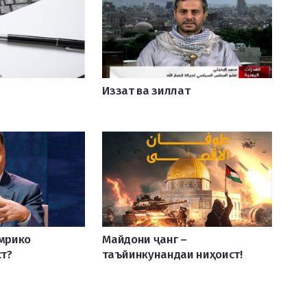
Иззат ва зиллат
Амрико
Майдони ҷанг –
т?
таъйинкунандаи ниҳоист!