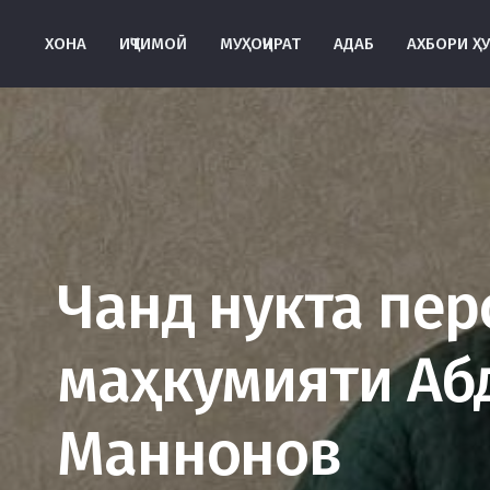
ХОНА
ИҶТИМОӢ
МУҲОҶИРАТ
АДАБ
АХБОРИ Ҳ
Чанд нукта пе
маҳкумияти Аб
Маннонов