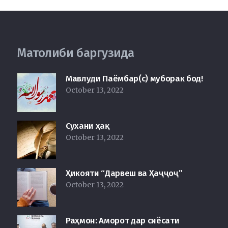
Матолиби баргузида
Мавлуди Паёмбар(с) муборак бод!
October 13, 2022
Сухани ҳақ
October 13, 2022
Ҳикояти “Дарвеш ва Ҳаҷҷоҷ”
October 13, 2022
Раҳмон: Аморот дар сиёсати