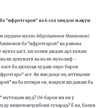
ба “ифротгароӣ” ва 6 сол зиндон маҳкум
ҳкум шудани мулло Абдулҳаннон Маннонов)
Маннонов ба “ифротгароӣ” ва равона
е нукта ҳаст, ки лозим дидам арз кунам:
 на як ҳукуматӣ ва на як мухолиф –
р касе ба дилхоҳи худаш онро барои
фротгаро” аст. Як мисдоқи он, иттиҳоми
оӣ” ва ба хотири он, маҳкум шуданаш ба
” муттаҳам шуд? Оё барои ин ки ӯ
руду нишеманҷунбонӣ гузарад? Ё на, балки