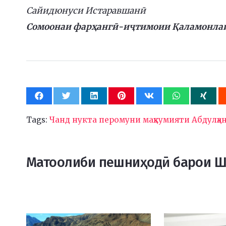
Сайидюнуси Истаравшанӣ
Сомоонаи фарҳангӣ-иҷтимоии Қаламонла
Tags:
Чанд нукта перомуни маҳкумияти Абдулҳ
Матоолиби пешниҳодӣ барои 