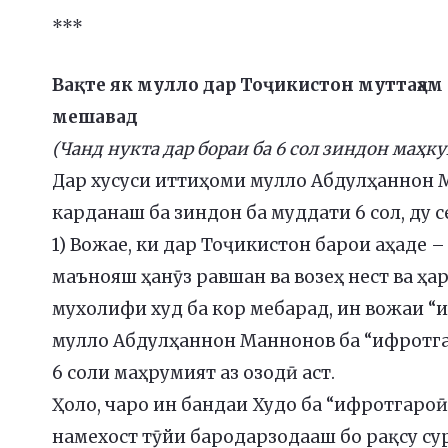
***
Вақте як мулло дар Тоҷикистон муттаҳам 
мешавад
(Чанд нукта дар бораи ба 6 сол зиндон ма
Дар хусуси иттиҳоми мулло Абдулҳаннон 
карданаш ба зиндон ба муддати 6 сол, ду с
1) Вожае, ки дар Тоҷикистон барои аҳаде –
маънояш ҳанӯз равшан ва возеҳ нест ва ҳа
мухолифи худ ба кор мебарад, ин вожаи “и
мулло Абдулҳаннон Маннонов ба “ифротгар
6 соли маҳрумият аз озодӣ аст.
Ҳоло, чаро ин бандаи Худо ба “ифротгароӣ
намехост тӯйи бародарзодааш бо рақсу су