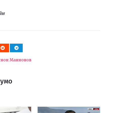
йн
аннон Маннонов
Шумо