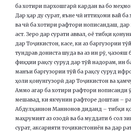
ба хотири пархошгарӣ кардан ва бо меҳм
Дар ҳар ду сурат, яъне чӣ иттиҳоми вай 
ва чӣ ба хотири рафтори нописандаш, дар 
аст. Зеро дар сурати аввал, оё тибқи қонун
дар Тоҷикистон, касе, ки аз баргузории тӯ
тундрав дониста шуда ва аз ин рӯ, ҷазояш 
фиқҳии рақсу суруд дар тӯй надорам, ин ба
манъи баргузории тӯй ба рақсу суруд ифрот
ҳоли қонунгузорӣ дар Тоҷикистон ва ҳамч
Аммо агар ба хотири рафтори нописанди ӯ 
мешавад, ки якчунин рафторе доштан – ра
Абдулҳаннон Маннонов диданд – тибқи қо
маҳрумият аз озодӣ ва ба муддати 6 сол зи
сурат, аксарияти тоҷикистониён ва дар р