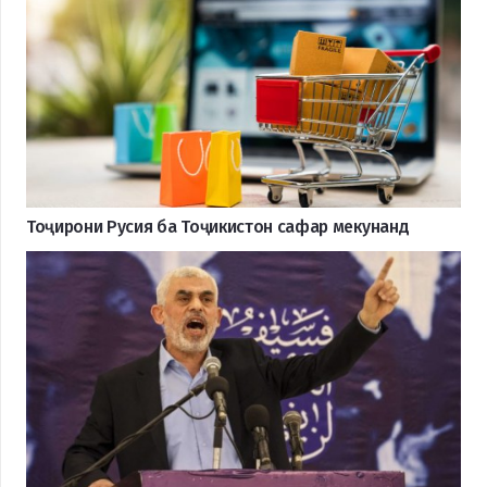
Тоҷирони Русия ба Тоҷикистон сафар мекунанд