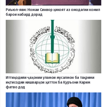
Раъюл-явм: Номаи Синвор ҳикоят аз омодагии комил
барои набард дорад
Иттиҳодияи ҷаҳонии уламои мусалмон ба таҳрими
иқтисодии кишварҳои ҳатток ба Қуръони Карим
фатво дод