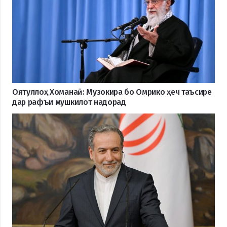
Оятуллоҳ Хоманаӣ: Музокира бо Омрико ҳеч таъсире
дар рафъи мушкилот надорад