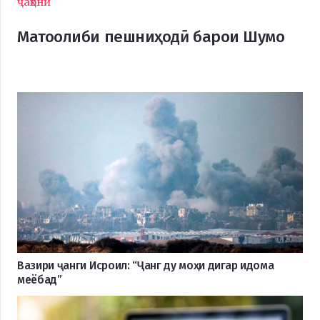
ҷаҳонӣ
Матоолиби пешниҳодӣ барои Шумо
Вазири ҷанги Исроил: “Ҷанг ду моҳи дигар идома
меёбад”