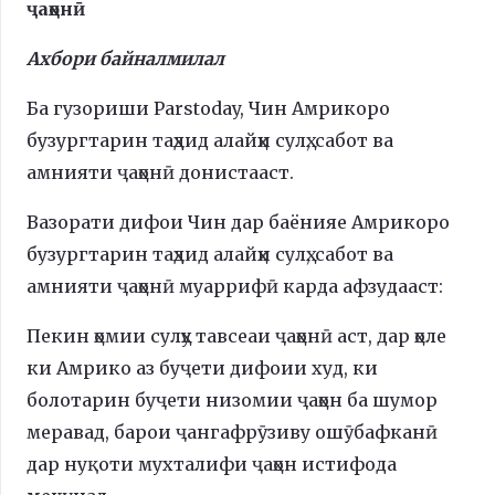
ҷаҳонӣ
Ахбори байналмилал
Ба гузориши Рarstoday, Чин Амрикоро
бузургтарин таҳдид алайҳи сулҳ, сабот ва
амнияти ҷаҳонӣ донистааст.
Вазорати дифои Чин дар баёнияе Амрикоро
бузургтарин таҳдид алайҳи сулҳ, сабот ва
амнияти ҷаҳонӣ муаррифӣ карда афзудааст:
Пекин ҳомии сулҳу тавсеаи ҷаҳонӣ аст, дар ҳоле
ки Амрико аз буҷети дифоии худ, ки
болотарин буҷети низомии ҷаҳон ба шумор
меравад, барои ҷангафрӯзиву ошӯбафканӣ
дар нуқоти мухталифи ҷаҳон истифода