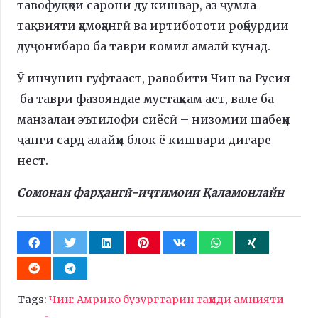
тавофуқҳои сарони ду кишвар, аз ҷумла
тақвияти ҳамоҳангӣ ва иртибототи роҳбурдии
дуҷонибаро ба таври комил амалӣ кунад.
Ӯ инчунин гуфтааст, равобити Чин ва Русия
ба таври фазояндае мустаҳкам аст, вале ба
манзалаи эътилофи сиёсӣ – низомии шабеҳи
ҷанги сард алайҳи блок ё кишвари дигаре
нест.
Сомонаи фарҳангӣ-иҷтимоии Қаламонлайн
Tags:
Чин: Амрико бузургтарин таҳиди амнияти