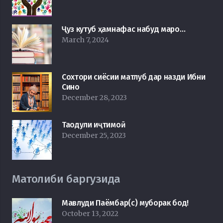
Ҷуз кутуб ҳамнафас набуд маро…
March 7, 2024
Сохтори сиёсии матлуб дар назди Ибни
Сино
December 28, 2023
Таодули иҷтимоӣ
December 25, 2023
Матолиби баргузида
Мавлуди Паёмбар(с) муборак бод!
October 13, 2022