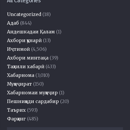
All Categories
Uncategorized
(18)
Адаб
(844)
Андешкадаи Қалам
(1)
Ахбори ҳунарӣ
(13)
Иҷтимоӣ
(4,506)
Ахбори минтақа
(39)
Таҳлили хабарӣ
(433)
Хабарнома
(3,010)
Муҳоҷират
(150)
Хабарномаи муҳоҷир
(1)
Пешниҳоди сардабир
(20)
Таърих
(593)
Фарҳанг
(485)