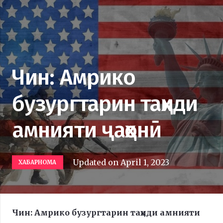
Чин: Амрико
бузургтарин таҳиди
амнияти ҷаҳонӣ
Updated on
April 1, 2023
ХАБАРНОМА
Чин: Амрико бузургтарин таҳиди амнияти