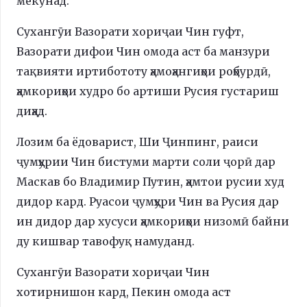
мекунад.
Сухангӯи Вазорати хориҷаи Чин гуфт,
Вазорати дифои Чин омода аст ба манзури
тақвияти иртибототу ҳамоҳангиҳои роҳбурдӣ,
ҳамкориҳои худро бо артиши Русия густариш
диҳад.
Лозим ба ёдоварист, Ши Ҷинпинг, раиси
ҷумҳурии Чин бистуми марти соли ҷорӣ дар
Маскав бо Владимир Путин, ҳамтои русии худ
дидор кард. Руасои ҷумҳури Чин ва Русия дар
ин дидор дар хусуси ҳамкориҳои низомӣ байни
ду кишвар тавофуқ намуданд.
Сухангӯи Вазорати хориҷаи Чин
хотирнишон кард, Пекин омода аст