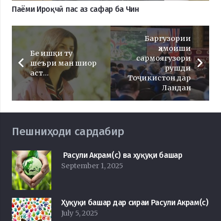
Паёми Ироқчӣ пас аз сафар ба Чин
Баргузории
ҳамоиши
Бе ишқи ту
сармоягузори
шеъри ман шиор
рушди
аст…
Тоҷикистон дар
Ландан
Пешниҳоди сардабир
Расули Акрам(с) ва ҳуқуқи башар
September 1, 2025
Ҳуқуқи башар дар сираи Расули Акрам(с)
July 5, 2025