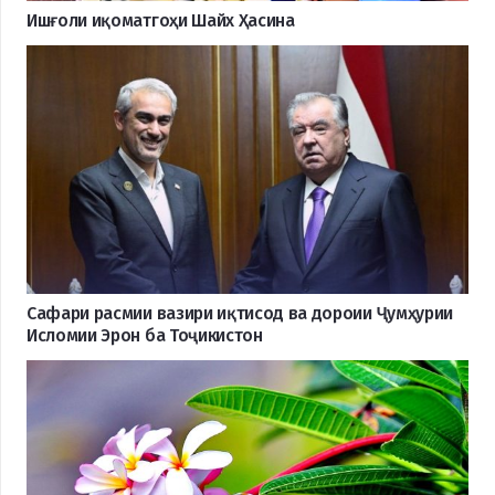
Ишғоли иқоматгоҳи Шайх Ҳасина
Сафари расмии вазири иқтисод ва дороии Ҷумҳурии
Исломии Эрон ба Тоҷикистон