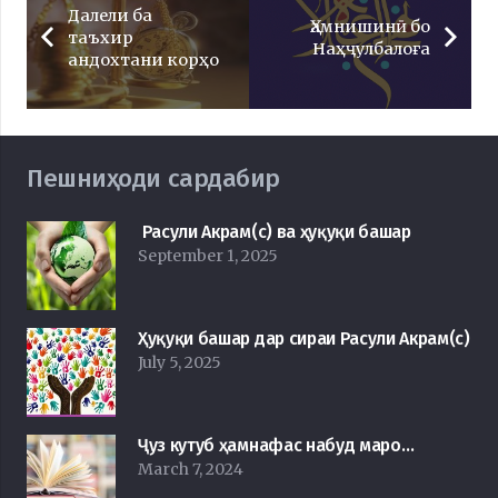
Далели ба
Ҳамнишинӣ бо
таъхир
Наҳҷулбалоға
андохтани корҳо
Пешниҳоди сардабир
Расули Акрам(с) ва ҳуқуқи башар
September 1, 2025
Ҳуқуқи башар дар сираи Расули Акрам(с)
July 5, 2025
Ҷуз кутуб ҳамнафас набуд маро…
March 7, 2024