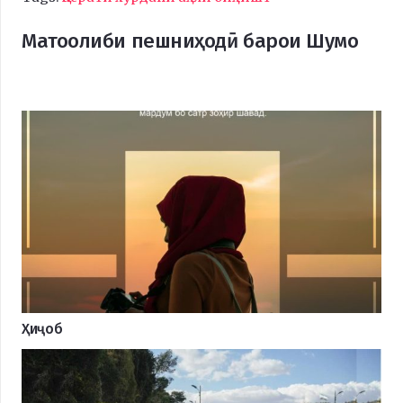
Матоолиби пешниҳодӣ барои Шумо
Ҳиҷоб