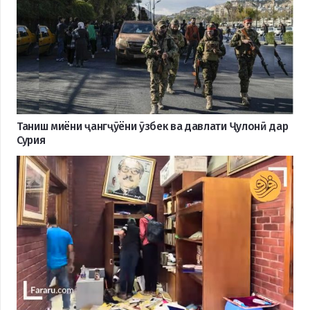
Таниш миёни ҷангҷӯёни ӯзбек ва давлати Ҷулонӣ дар
Сурия