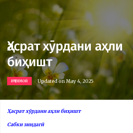
Ҳасрат хӯрдани аҳли
биҳишт
Updated on
May 4, 2025
ИҶТИМОӢ
Ҳасрат хӯрдани аҳли биҳишт
Сабки зиндагӣ