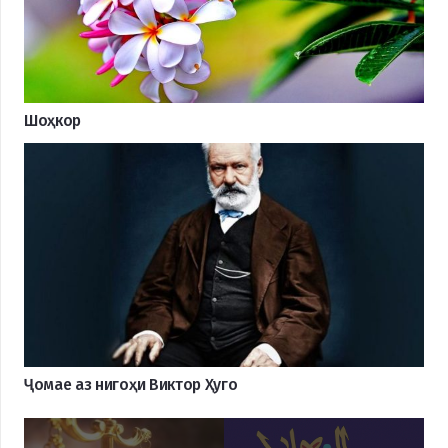
Шоҳкор
Ҷомае аз нигоҳи Виктор Ҳуго