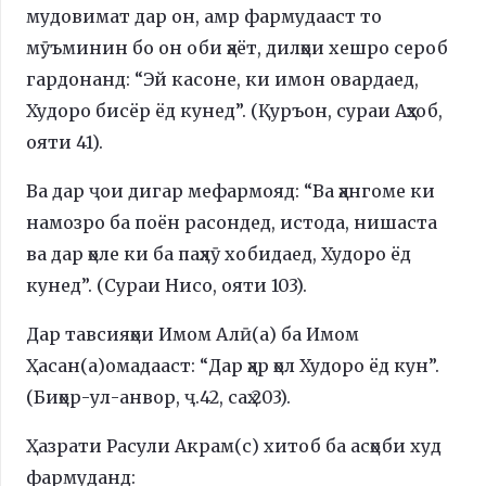
мудовимат дар он, амр фармудааст то
мӯъминин бо он оби ҳаёт, дилҳои хешро сероб
гардонанд: “Эй касоне, ки имон овардаед,
Худоро бисёр ёд кунед”. (Қуръон, сураи Аҳзоб,
ояти 41).
Ва дар ҷои дигар мефармояд: “Ва ҳангоме ки
намозро ба поён расондед, истода, нишаста
ва дар ҳоле ки ба паҳлӯ хобидаед, Худоро ёд
кунед”. (Сураи Нисо, ояти 103).
Дар тавсияҳои Имом Алӣ(а) ба Имом
Ҳасан(а)омадааст: “Дар ҳар ҳол Худоро ёд кун”.
(Биҳор-ул-анвор, ҷ.42, саҳ.203).
Ҳазрати Расули Акрам(с) хитоб ба асҳоби худ
фармуданд: