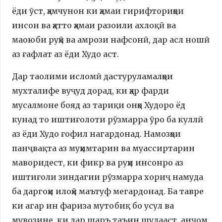
ёди ӯст, ҳамчунон ки ҳамаи гирифториҳои
инсон ва ҳатто ҳамаи разоили ахлоқӣ ва
маоюби руҳӣ ва амрози нафсонӣ, дар асл ношӣ
аз ғафлат аз ёди Худо аст.
Дар таолими исломӣ дастуруламалҳои
мухталифе вуҷуд дорад, ки ҳар фарди
мусалмоне бояд аз тариқи онҳо Худоро ёд
кунад то иштиғолоти рӯзмарра ӯро ба куллӣ
аз ёди Худо ғофил нагардонад. Намозҳои
панҷвақта аз муҳимтарин ва муассиртарин
маворидест, ки фикр ва руҳи инсонро аз
иштиғоли зиндагии рӯзмарра хориҷ намуда
ба даргоҳи илоҳӣ маътуф мегардонад. Ба тавре
ки агар ин фариза мутобиқ бо усул ва
мувозине, ки дар шаръ таъин шудааст, анҷом