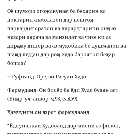
Оё шуморо огоҳ накунам ба беҳтарин ва
поктарин аъмолатон дар пешгоҳи
парвардигоратон ва пурарҷтарини онҳо аз
назари дараҷа ва манзилат ва чизе ки аз
дирҳаму динор ва аз муқобила бо душманон ва
шаҳид шудан дар роҳи Худо бароятон беҳтар
бошад?
– Гуфтанд: Оре, эй Расули Худо.
Фармуданд: Он бисёр ба ёди Худо будан аст.
(Биҳор-ул-анвор, ҷ.93, саҳ.159).
Ҳамчунин он ҳазрат фармудаанд:
“Ёдкунандаи Худованд дар миёни ғофилон,