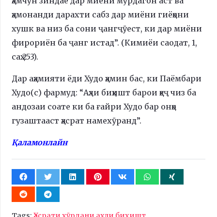
ҳамчун зиндае дар миёни мурдагон аст ва
ҳамонанди дарахти сабз дар миёни гиёҳони
хушк ва низ ба сони ҷангҷӯест, ки дар миёни
фирориён ба ҷанг истад”. (Кимиёи саодат, 1,
саҳ.253).
Дар аҳамияти ёди Худо ҳамин бас, ки Паёмбари
Худо(с) фармуд: “Аҳли биҳишт барои ҳеҷ чиз ба
андозаи соате ки ба ғайри Худо бар онҳо
гузаштааст ҳасрат намехӯранд”.
Қаламонлайн
Tags:
Ҳасрати хӯрдани аҳли биҳишт