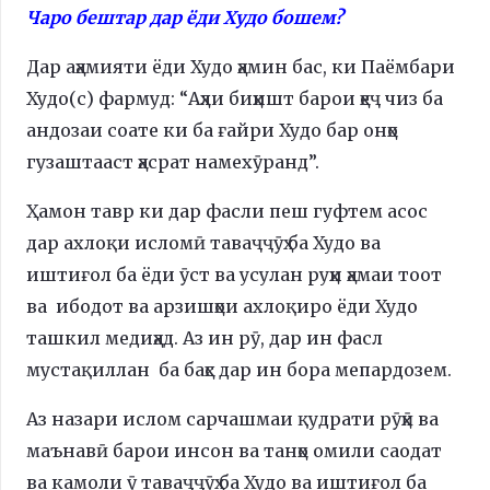
Чаро бештар дар ёди Худо бошем?
Дар аҳамияти ёди Худо ҳамин бас, ки Паёмбари
Худо(с) фармуд: “Аҳли биҳишт барои ҳеҷ чиз ба
андозаи соате ки ба ғайри Худо бар онҳо
гузаштааст ҳасрат намехӯранд”.
Ҳамон тавр ки дар фасли пеш гуфтем асос
дар ахлоқи исломӣ таваҷҷӯҳ ба Худо ва
иштиғол ба ёди ӯст ва усулан руҳи ҳамаи тоот
ва ибодот ва арзишҳои ахлоқиро ёди Худо
ташкил медиҳад. Аз ин рӯ, дар ин фасл
мустақиллан ба баҳс дар ин бора мепардозем.
Аз назари ислом сарчашмаи қудрати рӯҳӣ ва
маънавӣ барои инсон ва танҳо омили саодат
ва камоли ӯ таваҷҷӯҳ ба Худо ва иштиғол ба