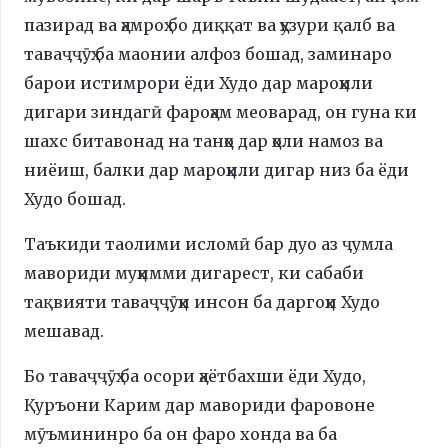
пазирад ва ҳамроҳ бо диққат ва ҳузури қалб ва
таваҷҷӯҳ ба маонии алфоз бошад, заминаро
барои истимрори ёди Худо дар мароҳили
дигари зиндагӣ фароҳам меоварад, он гуна ки
шахс битавонад на танҳо дар ҳоли намоз ва
ниёиш, балки дар мароҳили дигар низ ба ёди
Худо бошад.
Таъкиди таолими исломӣ бар дуо аз ҷумла
мавориди муҳимми дигарест, ки сабаби
тақвияти таваҷҷӯҳи инсон ба даргоҳи Худо
мешавад.
Бо таваҷҷӯҳ ба осори ҳаётбахши ёди Худо,
Қуръони Карим дар мавориди фаровоне
мӯъмининро ба он фаро хонда ва ба